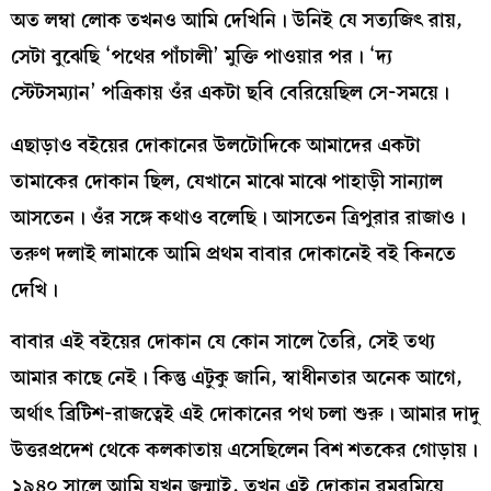
অত লম্বা লোক তখনও আমি দেখিনি। উনিই যে সত্যজিৎ রায়,
সেটা বুঝেছি ‘পথের পাঁচালী’ মুক্তি পাওয়ার পর। ‘দ্য
স্টেটসম্যান’ পত্রিকায় ওঁর একটা ছবি বেরিয়েছিল সে-সময়ে।
এছাড়াও বইয়ের দোকানের উলটোদিকে আমাদের একটা
তামাকের দোকান ছিল, যেখানে মাঝে মাঝে পাহাড়ী সান্যাল
আসতেন। ওঁর সঙ্গে কথাও বলেছি। আসতেন ত্রিপুরার রাজাও।
তরুণ দলাই লামাকে আমি প্রথম বাবার দোকানেই বই কিনতে
দেখি।
বাবার এই বইয়ের দোকান যে কোন সালে তৈরি, সেই তথ্য
আমার কাছে নেই। কিন্তু এটুকু জানি, স্বাধীনতার অনেক আগে,
অর্থাৎ ব্রিটিশ-রাজত্বেই এই দোকানের পথ চলা শুরু। আমার দাদু
উত্তরপ্রদেশ থেকে কলকাতায় এসেছিলেন বিশ শতকের গোড়ায়।
১৯৪০ সালে আমি যখন জন্মাই, তখন এই দোকান রমরমিয়ে