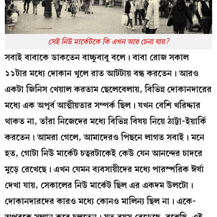
সেই নিউ মার্কেটকে কি এখন আর চেনা যায়?
সবাই বাবাকে ডাকতেন বাচ্চুবাবু বলে। বাবা রোজ সকাল
১১টার মধ্যে দোকান খুলে রাত আটটায় বন্ধ করতেন। আরও
একটা জিনিস খেয়াল করতাম ছেলেবেলায়, বিভিন্ন দোকানদারের
মধ্যে এক অপূর্ব আত্মীয়তার সম্পর্ক ছিল। যখন বেশি খরিদ্দার
থাকত না, তাঁরা নিজেদের মধ্যে বিভিন্ন বিষয় নিয়ে ঠাট্টা-ইয়ার্কি
করতেন। আমরা গেলে, আমাদেরও পিছনে লাগত সবাই। মনে
হত, গোটা নিউ মার্কেট চত্বরটাকেই কেউ যেন আনন্দের চাদরে
মুড়ে রেখেছে। এখন যেমন ব্যবসায়ীদের মধ্যে পারস্পরিক ঈর্ষা
দেখা যায়, সেকালের নিউ মার্কেট ছিল এর একদম উলটো।
দোকানদারদের কারও মধ্যে কোনও মালিন্য ছিল না। একে-