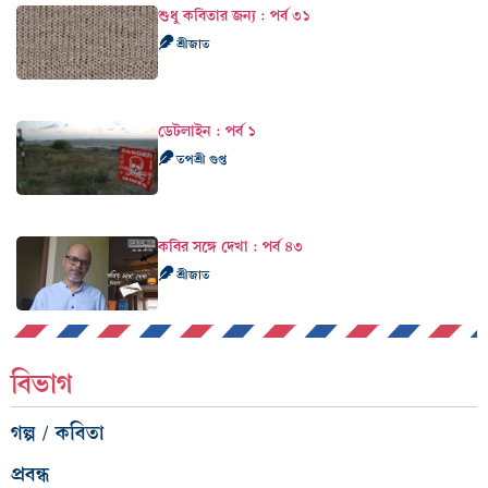
শুধু কবিতার জন্য : পর্ব ৩১
শ্রীজাত
ডেটলাইন : পর্ব ১
তপশ্রী গুপ্ত
কবির সঙ্গে দেখা : পর্ব ৪৩
শ্রীজাত
বিভাগ
গল্প / কবিতা
প্রবন্ধ