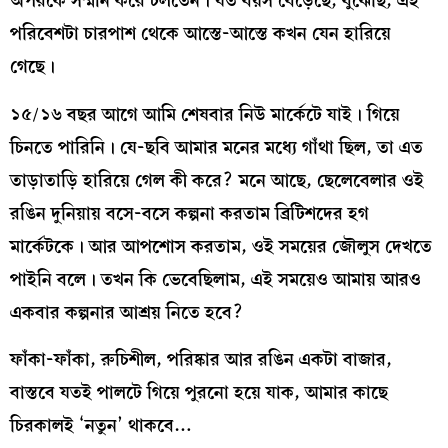
অপরকে সম্মান করে চলতেন। যত বয়স বেড়েছে, বুঝেছি, এই
পরিবেশটা চারপাশ থেকে আস্তে-আস্তে কখন যেন হারিয়ে
গেছে।
১৫/১৬ বছর আগে আমি শেষবার নিউ মার্কেটে যাই। গিয়ে
চিনতে পারিনি। যে-ছবি আমার মনের মধ্যে গাঁথা ছিল, তা এত
তাড়াতাড়ি হারিয়ে গেল কী করে? মনে আছে, ছেলেবেলার ওই
রঙিন দুনিয়ায় বসে-বসে কল্পনা করতাম ব্রিটিশদের হগ
মার্কেটকে। আর আপশোস করতাম, ওই সময়ের জৌলুস দেখতে
পাইনি বলে। তখন কি ভেবেছিলাম, এই সময়েও আমায় আরও
একবার কল্পনার আশ্রয় নিতে হবে?
ফাঁকা-ফাঁকা, রুচিশীল, পরিষ্কার আর রঙিন একটা বাজার,
বাস্তবে যতই পালটে গিয়ে পুরনো হয়ে যাক, আমার কাছে
চিরকালই ‘নতুন’ থাকবে…