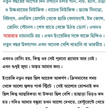
নতুন বছরের আগের দিন এখানে চলত গান, নাচ, হাসি, ঠাট্টা
ও উচ্চগ্রামের মিউজিক। নাচের মিউজিক। ফ্র্যাঙ্ক সিনাত্রা,
বিটল্‌স, এলভিস প্রেসলি থেকে হ্যারি বেলাফন্টে, টম জোন্স,
রোলিং স্টোনস। শেষ রাতে বেজে উঠত ডোর্স। এখনও
সারারাত
নাচানাচি হয়। এখন ইংরেজির সঙ্গে বাজে হিন্দিও।
নতুন বছর উদযাপন এখন অনেক বেশি বাঙালি বা ভারতীয়।
এখনও রেসিং হয়, কিন্তু ওর সেই পুরনো গ্ল্যামার আর নেই।
এখন শুধুই জুয়া। অন্তত আমার জন্য।
ইংরেজি নতুন বছর ছিল আরেক আকর্ষণ। ক্রিসমাসের সময়
থেকে আলো জ্বলত পার্ক স্ট্রিটে । সেই আলোর রোশনাই কম
ছিল কিন্তু আন্তরিকতা বা উষ্ণতা ছিল বেশি। তাছাড়া ভিড়ও কম
হত। যদিও আমার বন্ধুরা তখন আলো দেখতে, রেস্টুরেন্টে খেতে