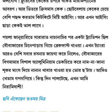
জলযোগ। ফ্লুরিসের কেকের উপরে থাকত মারজিপ্যানের
আবরণ। আর ভিতরে ক্রিসমাস কেক। ছোটবেলায় কেকের চেয়ে
বেশি পছন্দ করতাম কিটকিটে মিষ্টি আইসিং। আর এখন আইসিং
ছাড়া কেকই ভাল লাগে।
পয়লা জানুয়ারিতে সারারাত নাচানাচির পর একটা ট্র্যাডিশন ছিল
বৌবাজারের চিনেপাড়ায় গিয়ে ব্রেকফাস্ট খাওয়া। এখন ট্যাংরা
আরও বেশি সবার রসনায় জায়গা করে নিলেও, বৌবাজারের
বিগমামার বিশাল অ্যালুমিনিয়াম ডেকচিতে করে নাম-না-জানা
শূকর মাংস দিয়ে নানান খাবার খাওয়া হত ভোর ছ’টায়। আমিও
খেতাম গপগপিয়ে। কিন্তু দিন পালটেছে, এখন আমি
নিরামিষাশী!
ছবি এঁকেছেন শুভময় মিত্র