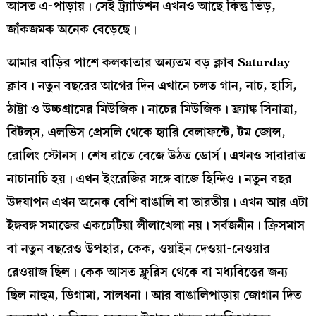
আসত এ-পাড়ায়। সেই ট্র্যাডিশন এখনও আছে কিন্তু ভিড়,
জাঁকজমক অনেক বেড়েছে।
আমার বাড়ির পাশে কলকাতার অন্যতম বড় ক্লাব Saturday
ক্লাব। নতুন বছরের আগের দিন এখানে চলত গান, নাচ, হাসি,
ঠাট্টা ও উচ্চগ্রামের মিউজিক। নাচের মিউজিক। ফ্র্যাঙ্ক সিনাত্রা,
বিটল্‌স, এলভিস প্রেসলি থেকে হ্যারি বেলাফন্টে, টম জোন্স,
রোলিং স্টোনস। শেষ রাতে বেজে উঠত ডোর্স। এখনও সারারাত
নাচানাচি হয়। এখন ইংরেজির সঙ্গে বাজে হিন্দিও। নতুন বছর
উদযাপন এখন অনেক বেশি বাঙালি বা ভারতীয়। এখন আর এটা
ইঙ্গবঙ্গ সমাজের একচেটিয়া লীলাখেলা নয়। সর্বজনীন। ক্রিসমাস
বা নতুন বছরেও উপহার, কেক, ওয়াইন দেওয়া-নেওয়ার
রেওয়াজ ছিল। কেক আসত ফ্লুরিস থেকে বা মধ্যবিত্তের জন্য
ছিল নাহুম, ডিগামা, সালধনা। আর বাঙালিপাড়ায় জোগান দিত