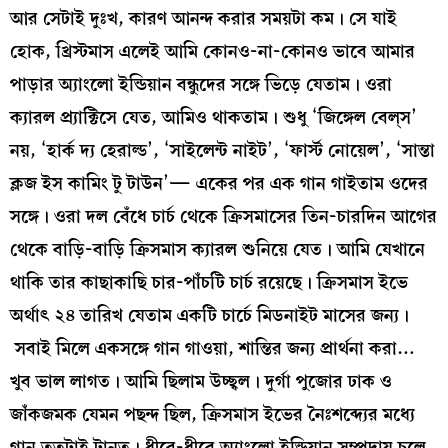
আর সেটাই দুঃখ, কারণ আনন্দ করার সময়টা কম। সে যাই
হোক, খ্রিস্টমাস এলেই আমি কোনও-না-কোনও ভাবে আমার
পাড়ার অ্যাংলো ইন্ডিয়ান বন্ধুদের সঙ্গে ভিড়ে যেতাম। ওরা
ক্যারল প্র্যাক্টিসে যেত, আমিও থাকতাম। শুধু ‘জিঙ্গেল বেল্‌স’
নয়, ‘হার্ক দ্য হেরাল্ড’, ‘সাইলেন্ট নাইট’, ‘ফার্স্ট নোয়েল’, ‘সান্তা
ক্লজ ইস কামিং টু টাউন’— একের পর এক গান গাইতাম ওদের
সঙ্গে। ওরা দল বেঁধে চার্চ থেকে ক্রিসমাসের তিন-চারদিন আগের
থেকে বাড়ি-বাড়ি ক্রিসমাস ক্যারল শুনিয়ে যেত। আমি যেখানে
থাকি তার কাছাকাছি চার-পাঁচটি চার্চ রয়েছে। ক্রিসমাস ইভে
অর্থাৎ ২৪ তারিখ যেতাম একটি চার্চে মিডনাইট মাসের জন্য।
সবাই মিলে একসঙ্গে গান গাওয়া, শান্তির জন্য প্রার্থনা করা…
খুব ভাল লাগত। আমি ছিলাম উচ্ছ্বল। দুর্গা পুজোর ঢাক ও
জাঁকজমক যেমন পছন্দ ছিল, ক্রিসমাস ইভের নৈঃশব্দ্যের মধ্যে
গান ততটাই টানত। ধীরে-ধীরে অ্যাংলো ইন্ডিয়ান সম্প্রদায় চলে