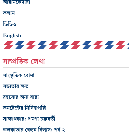
আরামকেদারা
কলাম
ভিডিও
English
সাম্প্রতিক লেখা
সাংস্কৃতিক বোমা
সভ্যতার ক্ষত
রহস্যের অন্য ধারা
কনটেন্টের নিষিদ্ধপল্লি
সাক্ষাৎকার: শ্রমণা চক্রবর্তী
কলকাতার বেলুন বিলাস: পর্ব ২