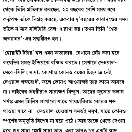
থেকে তিনি প্রতিবাদ করছেন, ২০ বছরের বেশি সময় ধরে
কর্তৃপক্ষ তাঁকে নিগ্রহ করছে, একবার দু’বছরের কারাদণ্ডের সময়
তাঁকে ন’মাস সলিটারি সেল-এ রাখা হয়। তখন তিনি ‘শ্বেত
অত্যাচার’-এর সম্মুখীনও হন।
‘হোয়াইট টর্চার’ হল এমন অত্যাচার, যেখানে চেষ্টা করা হবে
কয়েদির সমস্ত ইন্দ্রিয়কে বঞ্চিত করতে। সেখানে দেওয়াল-
মেঝে-সিলিং সাদা, কোথাও কোনও রঙের চিহ্নমাত্র নেই।
দেওয়াল শব্দরোধী, ফলে কোনও আওয়াজই তার কানে আসবে
না। বাইরের প্রহরীরাও সারাক্ষণ নিশ্চুপ, তাদের জুতোর তলায়
পর্যন্ত এমন জিনিস লাগানো যাতে পায়চারিরও কোনও শব্দ
পাওয়া যাবে না। দেওয়াল-টেওয়াল সমস্তই মসৃণ, যাতে কোনও
স্পর্শের অনুভূতি বিশেষ না হয়ে ওঠে। আর তাকে খেতে দেওয়া
হবে শুধু সাদা প্লেটে সাদা ভাত, এবং তারও খুব একটা স্বাদ