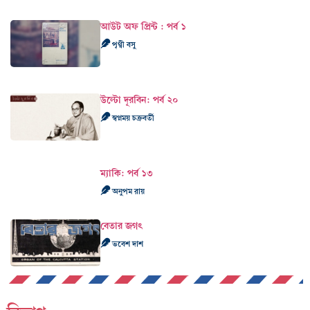
আউট অফ প্রিন্ট : পর্ব ১
পৃথ্বী বসু
উল্টো দূরবিন: পর্ব ২০
স্বপ্নময় চক্রবর্তী
ম্যাকি: পর্ব ১৩
অনুপম রায়
বেতার জগৎ
ভবেশ দাশ