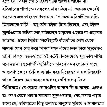
হতে হয়। সবাই তো নোবেল শান্তি পুরস্কার পাবেন না,
ইতিহাসের পাতাতেও সকলের নাম উঠবে না। অনেক ক্ষেত্রেই
বড়জোর এক লাইনের খবর হবে, ‘পাঁচজন প্রতিবাদীকে গুলি,
তিনজনকে ফাঁসি’। তবু তাঁরা জীবন দিয়ে দিচ্ছেন, এবং জীবন্ত
মুহূর্তগুলোর অধিকাংশই কাটাচ্ছেন চাবুকের প্রহারে বা প্রহারের
আতঙ্কে। ওয়েব সিরিজ লেপ্টেজুপ্টে বাঁচাবাঁচির লেপ থেকে
সামান্য চোখ বের করে আমরা যখন এঁদের চলন নিয়ে মুহূর্তেকও
ভাবি, বিস্ময়ে হতভম্ব তো হই বটেই, নিজেদেরও খুব ভাল প্রাণী
মনে হয় না। ধুলোভর্তি পৃথিবীতে তাহলে এমন লোকও আছে,
আত্মত্যাগকে যে দৈনিক ব্যায়াম করে নিয়েছে? যার দায়িত্ববোধ
তাকে নিজের চেয়ে অন্যকে অহরহ বেশি গুরুত্ব দিতে
শিখিয়েছে? যে-সমাজ কোনওদিন আসবে কি না সন্দেহ, এলেও
তা দেখে যেতে পারার সম্ভাবনা সূদূরপরাহত, সেই সমাজ গড়ার
জন্যে সে, ভবিষ্যতের কিছু অনাগত মানুষের সুবিধে ও স্বাধীনতার