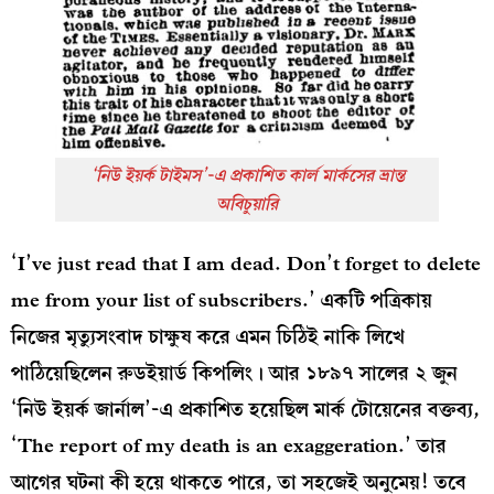
‘নিউ ইয়র্ক টাইমস’-এ প্রকাশিত কার্ল মার্কসের ভ্রান্ত
অবিচুয়ারি
‘I’ve just read that I am dead. Don’t forget to delete
me from your list of subscribers.’ একটি পত্রিকায়
নিজের মৃত্যুসংবাদ চাক্ষুষ করে এমন চিঠিই নাকি লিখে
পাঠিয়েছিলেন রুডইয়ার্ড কিপলিং। আর ১৮৯৭ সালের ২ জুন
‘নিউ ইয়র্ক জার্নাল’-এ প্রকাশিত হয়েছিল মার্ক টোয়েনের বক্তব্য,
‘The report of my death is an exaggeration.’ তার
আগের ঘটনা কী হয়ে থাকতে পারে, তা সহজেই অনুমেয়! তবে