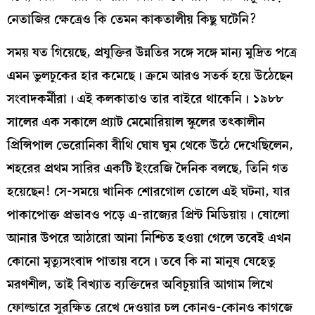
নেতাজির ক্ষেত্রেও কি তেমন কাকতালীয় কিছু ঘটেনি?
সময় যত গিয়েছে, প্রযুক্তির উন্নতির সঙ্গে সঙ্গে মান্য মুদ্রিত পত্রে
এমন ভুলচুকের হার কমেছে। ক্রমে আরও সতর্ক হয়ে উঠেছেন
সংবাদকর্মীরা। এই কলকাতাও তার বাইরে থাকেনি। ১৯৮৮
সালের এক সকালে প্র্যাট মেমোরিয়াল স্কুলের তৎকালীন
প্রিন্সিপাল ভেরোনিকা বীথি ঘোষ ঘুম থেকে উঠে দেখেছিলেন,
শহরের প্রথম সারির একটি ইংরেজি দৈনিক বলছে, তিনি গত
হয়েছেন! সে-সময়ে খানিক শোরগোল তোলে এই ঘটনা, যার
পাকাপোক্ত প্রভাবও পড়ে এ-রাজ্যের প্রিন্ট মিডিয়ায়। ষোলো
আনার উপরে আঠারো আনা নিশ্চিত হওয়া গেলে তবেই এখন
কোনো মৃত্যুসংবাদ পাতায় বসে। তবে কি না মানুষ যেহেতু
মরণশীল, তাই বিখ্যাত ব্যক্তিদের অবিচুয়ারি আগাম লিখে
ফোল্ডারে সুরক্ষিত রেখে দেওয়ার চল কোনও-কোনও কাগজে