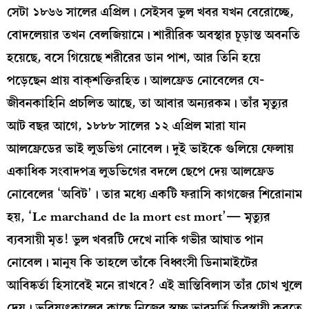
সেটা ১৮৬৬ সালের এপ্রিল। সেইসব ভুল খবর যখন বেরোচ্ছে,
বোদলেয়ার তখন বেলজিয়ামে। শারীরিক অবস্থার চূড়ান্ত অবনতি
হয়েছে, বসে গিয়েছে শরীরের ডান পাশ, আর তিনি হয়ে
পড়েছেন প্রায় বাক্‌শক্তিরহিত। আলফ্রেড নোবেলের যে-
জীবনকাহিনি প্রচলিত আছে, তা আবার অন্যরকম। তাঁর মৃত্যুর
আট বছর আগে, ১৮৮৮ সালের ১২ এপ্রিল মারা যান
আলফ্রেডের ভাই লুডভিগ নোবেল। দুই ভাইকে গুলিয়ে ফেলায়
একাধিক সংবাদপত্র লুডভিগের বদলে ছেপে দেয় আলফ্রেড
নোবেলের ‘অবিট’। তার মধ্যে একটি ফরাসি কাগজের শিরোনাম
হয়, ‘Le marchand de la mort est mort’— মৃত্যুর
ব্যবসায়ী মৃত! ভুল খবরটি দেখে নাকি গভীর আঘাত পান
নোবেল। মানুষ কি তাহলে তাঁকে বিধ্বংসী ডিনামাইটের
আবিষ্কর্তা হিসাবেই মনে রাখবে? এই ভ্রান্তিবিলাস তাঁর চোখ খুলে
দেয়। ভবিষ্যৎকালের কাছে নিজের স্বচ্ছ ভাবমূর্তি চিরস্থায়ী করতে