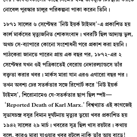
নোবেল পুরস্কার চালুর পরিকল্পনা পাকা করেন তিনি।
১৮৭১ সালের ৬ সেপ্টেম্বর ‘নিউ ইয়র্ক টাইমস’-এ প্রকাশিত হয়
কার্ল মার্কসের মৃত্যুজনিত শোকসংবাদ। খবরটি ছিল আদ্যন্ত ভুল,
অথচ সে-ব্যাপারে কোনো সংশোধনী পরে প্রকাশ করা হয়নি।
পাঠকেরা জানতে পারেন প্রায় এক বছর পর, ১৮৭২-এর ২
সেপ্টেম্বর যখন ওই পত্রিকাতেই বেরোয় নেদারল্যান্ডসে তাঁর
বক্তৃতা করার খবর। মার্কস মারা যান এরও এগারো বছর পর।
তখন অবশ্য ঢের সতর্কতার সঙ্গে রিপোর্ট করে ‘নিউ ইয়র্ক
টাইমস’, শিরোনামেও যে-সতর্কতার ছাপ ছিল স্পষ্ট—
‘Reported Death of Karl Marx.’ বিশ্বখ্যাত এই কাগজেই
সুভাষচন্দ্র বসুর বিমান দুর্ঘটনায় মৃত্যুর ভুয়ো খবর প্রকাশিত হয়
১৯৪২ সালের ২৯ মার্চ। খবরের সূত্র ছিল খাস রয়টার। কথায়
বলে, কারও মারা যাওয়ার খবর রটলে নাকি তাঁর আয়ু বাড়ে!