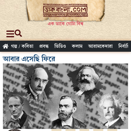
এক ডাকে গোটা বিশ্ব
গল্প / কবিতা
প্রবন্ধ
ভিডিও
কলাম
আরামকেদারা
নির্বাচ
আবার এসেছি ফিরে