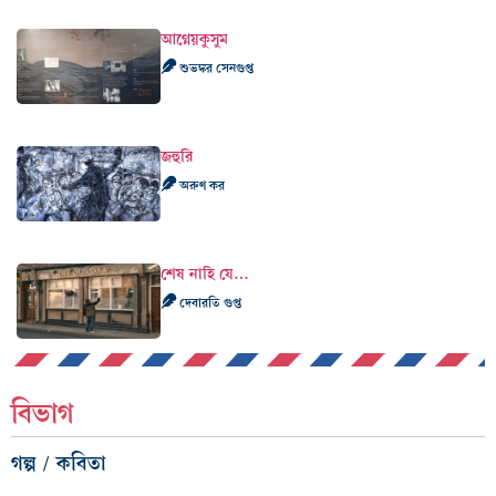
আগ্নেয়কুসুম
শুভঙ্কর সেনগুপ্ত
জহুরি
অরুণ কর
শেষ নাহি যে…
দেবারতি গুপ্ত
বিভাগ
গল্প / কবিতা