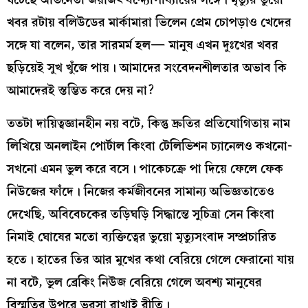
খবর রটায় বলিউডের মার্কামারা ভিলেন প্রেম চোপড়াও খেদের
সঙ্গে যা বলেন, তার সারমর্ম হল— মানুষ এখন দুঃখের খবর
ছড়িয়েই সুখ খুঁজে পায়। আমাদের সংবেদনশীলতার অভাব কি
আমাদেরই স্তম্ভিত করে দেয় না?
ততটা দায়িত্বজ্ঞানহীন নয় বটে, কিন্তু দ্রুতির প্রতিযোগিতায় নাম
লিখিয়ে অনলাইন পোর্টাল কিংবা টেলিভিশন চ্যানেলও কখনো-
সখনো এমন ভুল করে বসে। পাকেচক্রে পা দিয়ে ফেলে ফেক
নিউজের ফাঁদে। নিজের কর্মজীবনের সামান্য অভিজ্ঞতাতেও
দেখেছি, অবিবেচকের তড়িঘড়ি সিদ্ধান্তে সুচিত্রা সেন কিংবা
নিমাই ঘোষের মতো ব্যক্তিত্বের ভুয়ো মৃত্যুসংবাদ সম্প্রচারিত
হতে। হাতের তির আর মুখের কথা বেরিয়ে গেলে ফেরানো যায়
না বটে, ভুল ব্রেকিং নিউজ বেরিয়ে গেলে অবশ্য মানুষের
বিস্মৃতির উপরে ভরসা রাখাই রীতি।