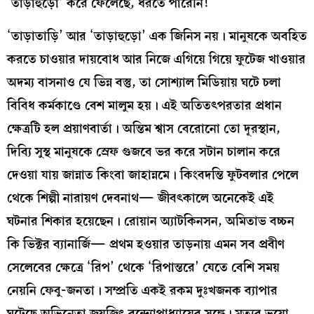
‘তাড়াহুড়ো’ করে ফেলেছে, ধরতে পারেনি!
‘তাড়াতাড়ি’ আর ‘তাড়াহুড়ো’ এক জিনিস নয়। মানুষকে অবহিত
করতে চাওয়ার দায়বোধ আর নিজে এগিয়ে গিয়ে ফুটেজ খাওয়ার
অদম্য বাসনাও যে ভিন্ন বস্তু, তা সোশ্যাল মিডিয়ায় ঘটে চলা
বিবিধ কর্মকাণ্ডে বেশ মালুম হয়। এই অতিতৎপরতার প্রধান
ক্ষেত্রটি হল প্রয়াণবার্তা। অন্তিম শ্বাস বেরোনো তো দূরস্থান,
দিব্যি সুস্থ মানুষকে স্রেফ গুজবে ভর করে সটান চালান করে
দেওয়া যায় জান্নাত কিংবা জাহান্নমে। কিংবদন্তি ফুটবলার পেলে
থেকে শিল্পী নারায়ণ দেবনাথ— জীবৎকালে অনেকেই এই
ঘটনার শিকার হয়েছেন। রোয়ান অ্যাটকিনসন, অমিতাভ বচ্চন
কি ভিক্টর ব্যানার্জি— প্রথম হওয়ার তাড়নায় এমন সব প্রবীণ
সেলেবের ক্ষেত্রে ‘রিপ’ থেকে ‘রিপান্তরে’ যেতে বেশি সময়
নেয়নি ফেবু-জনতা। সম্প্রতি একই রকম দুঃখজনক ব্যাপার
ঘটেছে অভিনেতা জয়জিৎ বন্দ্যোপাধ্যায়ের সঙ্গে। মৃত্যুর ভুয়ো