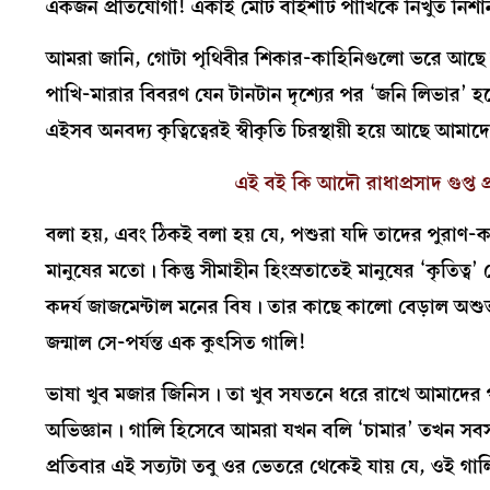
একজন প্রতিযোগী! একাই মোট বাইশটি পাখিকে নিখুঁত নিশানায় 
আমরা জানি, গোটা পৃথিবীর শিকার-কাহিনিগুলো ভরে আছে নি
পাখি-মারার বিবরণ যেন টানটান দৃশ্যের পর ‘জনি লিভা
এইসব অনবদ্য কৃত্বিত্বেরই স্বীকৃতি চিরস্থায়ী হয়ে আছে আমাদে
এই বই কি আদৌ রাধাপ্রসাদ গুপ্ত প
বলা হয়, এবং ঠিকই বলা হয় যে, পশুরা যদি তাদের পুরাণ-
মানুষের মতো। কিন্তু সীমাহীন হিংস্রতাতেই মানুষের ‘কৃতি
কদর্য জাজমেন্টাল মনের বিষ। তার কাছে কালো বেড়াল অশুভ,
জন্মাল সে-পর্যন্ত এক কুৎসিত গালি!
ভাষা খুব মজার জিনিস। তা খুব সযতনে ধরে রাখে আমাদের পাপ
অভিজ্ঞান। গালি হিসেবে আমরা যখন বলি ‘চামার’ তখন সবসময়
প্রতিবার এই সত্যটা তবু ওর ভেতরে থেকেই যায় যে, ওই গাল