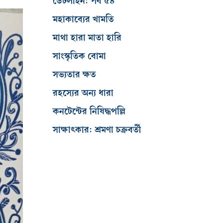
ডেটলাইন: পর্ব ৫৪
মহাকাব্যের খামতি
মাথা হারা মাতা হারি
সাংস্কৃতিক বোমা
সভ্যতার ক্ষত
রহস্যের অন্য ধারা
কনটেন্টের নিষিদ্ধপল্লি
সাক্ষাৎকার: শ্রমণা চক্রবর্তী