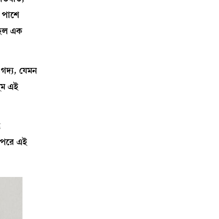
র পাশে
এ হল এক
 গদ্য, যেমন
ুম এই
ু
উপরে এই