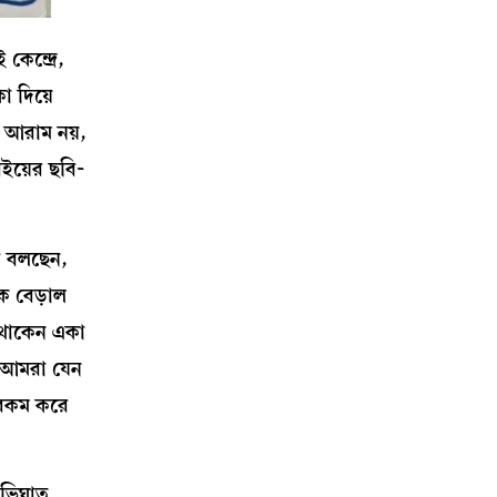
েন্দ্রে,
কা দিয়ে
। আরাম নয়,
 বইয়ের ছবি-
া বলছেন,
এক বেড়াল
 থাকেন একা
, আমরা যেন
এরকম করে
অভিঘাত,