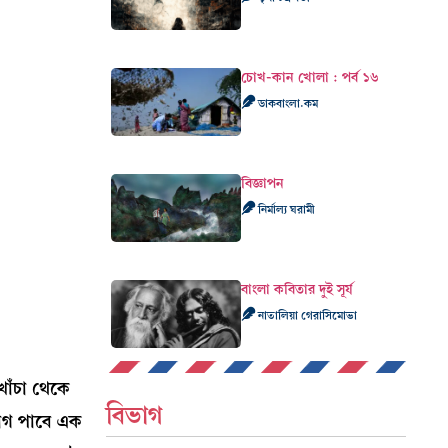
চোখ-কান খোলা : পর্ব ১৬
ডাকবাংলা.কম
বিজ্ঞাপন
নির্মাল্য ঘরামী
বাংলা কবিতার দুই সূর্য
নাতালিয়া গেরাসিমোভা
খাঁচা থেকে
বিভাগ
যোগ পাবে এক