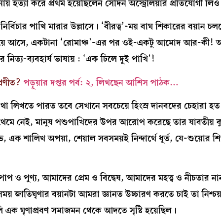
হত্যা করে প্রথম হয়েছিলেন সেদিন অস্ট্রেলিয়ার প্রতিযোগী লিওঁ দ
র্বিচার পাখি মারার উল্লাসে। ‘বীরত্ব’-ময় বাঘ শিকারের বয়ান চ
র’ হয়ে আসে, একটানা ‘রোমাঞ্চ’-এর পর ওই-একটু আমোদ আর-কী!
র নিত্য-ব্যবহার্য ভাষায় : ‘এক ঢিলে দুই পাখি’!
্রণীত?
পড়ুয়ার দপ্তর পর্ব: ২, লিখছেন আশিস পাঠক…
কথা লিখতে পারত তবে সেখানে সবচেয়ে হিংস্র দানবদের চেহারা 
ত্ব’ থেমে নেই, মানুষ পশুপাখিদের উপর আরোপ করেছে তার যাবতীয় ক
 এক শালিখ অপয়া, শেয়াল সবসময়ই নিন্দার্থে ধূর্ত, যে-শুয়োর শিশ
 ও পুণ্য, আমাদের প্রেম ও বিদ্বেষ, আমাদের মহত্ত্ব ও নীচতার না
 জাতিঘৃণার বয়ানটা আমরা জ্ঞানত উচ্চারণ করতে চাই তা নিশ্চয়ই 
ি এক ঘৃণাপ্রবণ সমাজমন থেকে আদতে সৃষ্টি হয়েছিল।