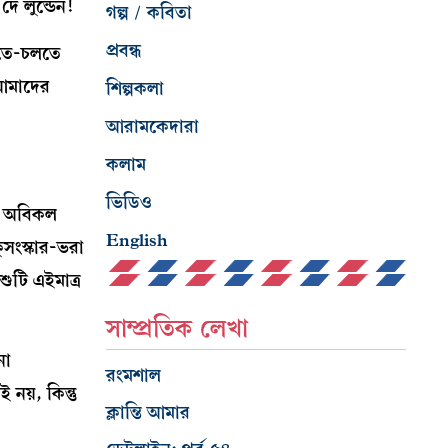
ে লুন্ডেন!
গল্প / কবিতা
প্রবন্ধ
লতে-চলতে
 আমাদের
শিল্পকলা
আরামকেদারা
কলাম
ভিডিও
হত অবিকল
English
ুসংস্কার-ভরা
ুটি এইমাত্র
সাম্প্রতিক লেখা
না
রংমশাল
নয়, কিন্তু
ক্লান্তি আমার