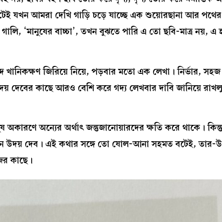
্টপ্লেটেই যখন আমরা দেখি গাড়ি চড়ে যাচ্ছে এক শুয়োরছানা আর পথে
ধত গালি, ‘মানুষের বাচ্চা’, তখন বুঝতে পারি এ তো ছবি-মাত্র নয়, 
ব্দে খানিকক্ষণ জিরিয়ে নিয়ে, পড়বার মতো এক লেখা। নির্ভার, সহজ
উদয় দেবের কাছে আরও বেশি করে গদ্য লেখবার দাবি জানিয়ে রাখল
মানুষ অকারণে অন্যের অর্থাৎ জন্তুজানোয়ারদের ক্ষতি করে থাকে। কিন্ত
খেছেন উদয় দেব। এই কথার সঙ্গে তো ষোল-আনা সহমত বটেই, তার-
জের কাছে।