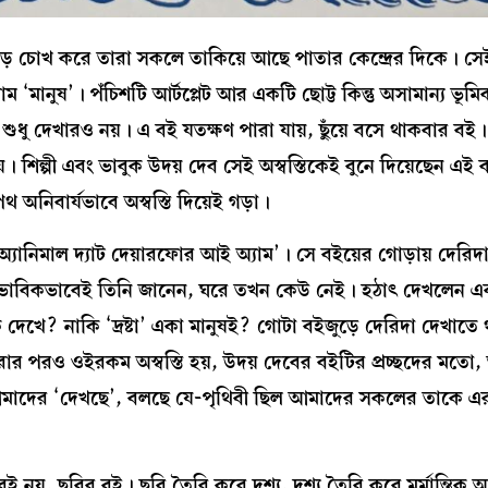
বড় চোখ করে তারা সকলে তাকিয়ে আছে পাতার কেন্দ্রের দিকে। সেই ক
‘মানুষ’। পঁচিশটি আর্টপ্লেট আর একটি ছোট্ট কিন্তু অসামান্য ভূমি
 শুধু দেখারও নয়। এ বই যতক্ষণ পারা যায়, ছুঁয়ে বসে থাকবার বই
হয়। শিল্পী এবং ভাবুক উদয় দেব সেই অস্বস্তিকেই বুনে দিয়েছেন এই
পথ অনিবার্যভাবে অস্বস্তি দিয়েই গড়া।
য অ্যানিমাল দ্যাট দেয়ারফোর আই অ্যাম’। সে বইয়ের গোড়ায় দেরিদ
ি। স্বাভাবিকভাবেই তিনি জানেন, ঘরে তখন কেউ নেই। হঠাৎ দেখলেন 
েখে? নাকি ‘দ্রষ্টা’ একা মানুষই? গোটা বইজুড়ে দেরিদা দেখাতে
 করার পরও ওইরকম অস্বস্তি হয়, উদয় দেবের বইটির প্রচ্ছদের মতো
ু আমাদের ‘দেখছে’, বলছে যে-পৃথিবী ছিল আমাদের সকলের তাকে 
 নয়, ছবির বই। ছবি তৈরি করে দৃশ্য, দৃশ্য তৈরি করে মর্মান্তিক 