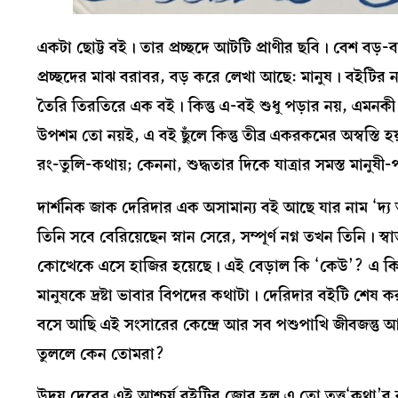
একটা ছোট্ট বই। তার প্রচ্ছদে আটটি প্রাণীর ছবি। বেশ বড়-
প্রচ্ছদের মাঝ বরাবর, বড় করে লেখা আছে: মানুষ। বইটির নাম 
তৈরি তিরতিরে এক বই। কিন্তু এ-বই শুধু পড়ার নয়, এমনকী
উপশম তো নয়ই, এ বই ছুঁলে কিন্তু তীব্র একরকমের অস্বস্তি 
রং-তুলি-কথায়; কেননা, শুদ্ধতার দিকে যাত্রার সমস্ত মানুষী-
দার্শনিক জাক দেরিদার এক অসামান্য বই আছে যার নাম ‘দ্
তিনি সবে বেরিয়েছেন স্নান সেরে, সম্পূর্ণ নগ্ন তখন তিন
কোত্থেকে এসে হাজির হয়েছে। এই বেড়াল কি ‘কেউ’? এ কি দ
মানুষকে দ্রষ্টা ভাবার বিপদের কথাটা। দেরিদার বইটি শেষ
বসে আছি এই সংসারের কেন্দ্রে আর সব পশুপাখি জীবজন্ত
তুললে কেন তোমরা?
উদয় দেবের এই আশ্চর্য বইটির জোর হল এ তো তত্ত্ব‘কথা’র বই