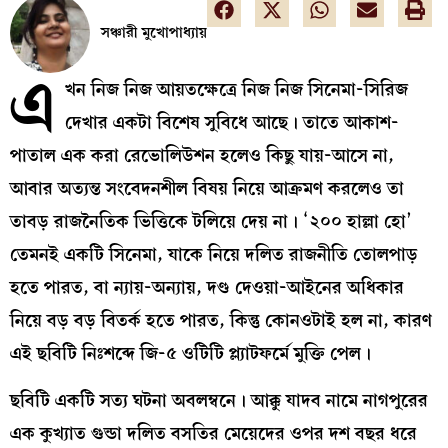
সঞ্চারী মুখোপাধ্যায়
এ
খন নিজ নিজ আয়তক্ষেত্রে নিজ নিজ সিনেমা-সিরিজ
দেখার একটা বিশেষ সুবিধে আছে। তাতে আকাশ-
পাতাল এক করা রেভোলিউশন হলেও কিছু যায়-আসে না,
আবার অত্যন্ত সংবেদনশীল বিষয় নিয়ে আক্রমণ করলেও তা
তাবড় রাজনৈতিক ভিত্তিকে টলিয়ে দেয় না। ‘২০০ হাল্লা হো’
তেমনই একটি সিনেমা, যাকে নিয়ে দলিত রাজনীতি তোলপাড়
হতে পারত, বা ন্যায়-অন্যায়, দণ্ড দেওয়া-আইনের অধিকার
নিয়ে বড় বড় বিতর্ক হতে পারত, কিন্তু কোনওটাই হল না, কারণ
এই ছবিটি নিঃশব্দে জি-৫ ওটিটি প্ল্যাটফর্মে মুক্তি পেল।
ছবিটি একটি সত্য ঘটনা অবলম্বনে। আক্কু যাদব নামে নাগপুরের
এক কুখ্যাত গুন্ডা দলিত বসতির মেয়েদের ওপর দশ বছর ধরে