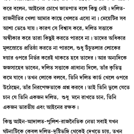
করে বলেন, আইনের চোখে জাতপাত বলে কিছু নেই। দলিত-
রাজনীতির খেলা আমার কাছে খেলতে এসো না। মেয়েটির সব
আশা ভেঙে যায়। কারণ সে বিশ্বাস করে, দলিত সত্তাকে
অস্বীকার করে তারা কিছুই করতে পারবে না। তাদের অধিকার
মূলস্রোতে প্রতিষ্ঠা করতে না পারলে, শুধু উঁচুতলার লোকের
দয়ার ওপরে নির্ভর করেই থাকতে হবে তাদের। আর অন্যদিকে
জজসাহেব ভাবেন, দলিত সত্তাকে প্রাধান্য দিলে, তাঁর কৃতিত্ব
কমে যাবে। তখন লোকে বলবে, তিনি দলিত কার্ড খেলে ওপরে
উঠেছেন, তাঁর নিরপেক্ষতাকে প্রশ্ন করবে। তাই তিনি ভুলে যেতে
চান যে তিনি একজন দলিত, শুধু মনে রাখতে চান, তিনি
একজন ভারতীয় এবং আইনের রক্ষক।
কিন্তু আইন-আদালত-পুলিশ-রাজনৈতিক নেতা সবাই যখন
ঘটনাটিকে কেবল দলিত-দৃষ্টিভঙ্গি থেকেই দেখতে চায়, তখন