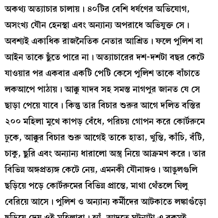
অকথ্য অত্যাচার চালায়। ৪০টির বেশি ধর্ষণের অভিযোগ,
অসংখ্য যৌন হেনস্থা এবং অন্যান্য অপরাধে অভিযুক্ত সে।
অবশ্যই একাধিক রাজনৈতিক নেতার আশ্রিত। ফলে পুলিশ বা
আইন তাকে ছুঁতে পারে না। অত্যাচারের দশ-দশটা বছর কেটে
যাওয়ার পর একবার একটি পেটি কেসে পুলিশ তাকে বাঁচাতে
লকআপে পাঠায়। আক্কু যাদব সহ সমস্ত নাগপুর জানত যে সে
ছাড়া পেয়ে যাবে। কিন্তু তার বিচার শুরুর আগে দলিত বস্তির
২০০ মহিলা মুখে কাপড় বেঁধে, পরিচয় গোপন করে কোর্টরুমে
ঢুকে, আক্কুর বিচার শুরু আগেই তাকে হাতা, খুন্তি, কাঁচি, বঁটি,
চাকু, ছুরি এবং অন্যান্য ধারালো অস্ত্র নিয়ে আক্রমণ করে। তার
বিভিন্ন অঙ্গপ্রত্যঙ্গ কেটে নেয়, এমনকী যৌনাঙ্গও। আঙুলগুলি
ছড়িয়ে পড়ে কোর্টরুমের বিভিন্ন প্রান্তে, মাথা থেঁতলে ঘিলু
বেরিয়ে আসে। পুলিশ ও অন্যান্য কর্মীদের আটকাতে লঙ্কাগুঁড়ো
ছড়িয়ে দেয় ওই মহিলারা। হ্যাঁ, আদতে ঘটনাটা এ রকমই