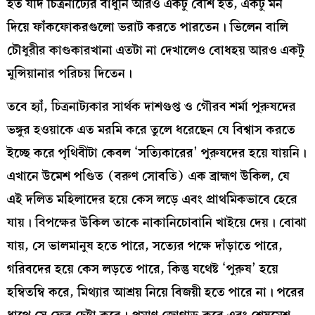
হত যদি চিত্রনাট্যের বাঁধুনি আরও একটু বেশি হত, একটু মন
দিয়ে ফাঁকফোকরগুলো ভরাট করতে পারতেন। ভিলেন বালি
চৌধুরীর কাণ্ডকারখানা এতটা না দেখালেও বোধহয় আরও একটু
মুন্সিয়ানার পরিচয় দিতেন।
তবে হ্যাঁ, চিত্রনাট্যকার সার্থক দাশগুপ্ত ও গৌরব শর্মা পুরুষদের
ভঙ্গুর হওয়াকে এত মরমি করে তুলে ধরেছেন যে বিশ্বাস করতে
ইচ্ছে করে পৃথিবীটা কেবল ‘সত্যিকারের’ পুরুষদের হয়ে যায়নি।
এখানে উমেশ পণ্ডিত (বরুণ সোবতি) এক ব্রাহ্মণ উকিল, যে
এই দলিত মহিলাদের হয়ে কেস লড়ে এবং প্রাথমিকভাবে হেরে
যায়। বিপক্ষের উকিল তাকে নাকানিচোবানি খাইয়ে দেয়। বোঝা
যায়, সে ভালমানুষ হতে পারে, সত্যের পক্ষে দাঁড়াতে পারে,
গরিবদের হয়ে কেস লড়তে পারে, কিন্তু যথেষ্ট ‘পুরুষ’ হয়ে
হম্বিতম্বি করে, মিথ্যার আশ্রয় নিয়ে বিজয়ী হতে পারে না। পরের