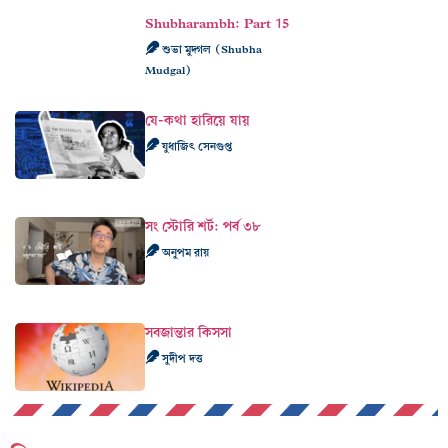
Shubharambh: Part 15
শুভা মুদ্গল (Shubha
Mudgal)
যে-কথা হারিয়ে যায়
যুধাজিৎ সেনগুপ্ত
সং স্টোরি শর্ট: পর্ব ৩৮
অনুপম রায়
সবজান্তার কিসসা
সুদীপ দত্ত