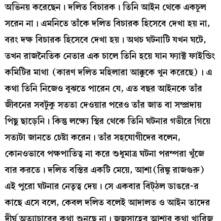
অভিনয় করেছেন। দলিত বিচারক। তিনি আইন থেকে একচুল
সরেন না। এমনিতে তাঁকে দলিত বিচারক হিসেবে দেখা হয় না,
বরং দক্ষ বিচারক হিসেবে দেখা হয়। অথচ ঘটনাটি যখন ঘটে,
তখন রাজনৈতিক নেতার এক চালে তিনি হয়ে যান ফ্যাক্ট ফাইন্ডিং
কমিটির মাথা (কারণ দলিত মহিলারা আক্কুকে খুন করেছে)। এ
কথা তিনি নিজেও বুঝতে পারেন যে, এত বছর আইনকে তাঁর
জীবনের সবটুকু সততা দেওয়ার পরেও তাঁর জাত বা সম্প্রদায়
পিছু ছাড়েনি। কিন্তু লক্ষ্যে স্থির থেকে তিনি ঘটনার গভীরে গিয়ে
সত্যটা জানতে চেষ্টা করেন। তাঁর সহযোগীদের বলেন,
কোনওভাবে পক্ষপাতিত্ব না করে শুধুমাত্র ঘটনা পরম্পরা খুঁজে
বার করতে। দলিত বস্তির একটি মেয়ে, আশা(রিঙ্কু রাজগুরু)
এই পুরো ঘটনার নেতৃত্ব দেয়। সে একবার বিট্ঠল ডাঙরে-র
কাছে এসে বলে, কেবল দলিত বলেই আদালত ও আইন তাদের
দীর্ঘ অত্যাচারের কথা শুনছে না। জজসাহেব আশার কথা খারিজ