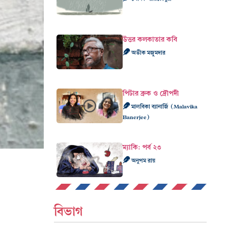
উত্তর কলকাতার কবি
অভীক মজুমদার
পিটার ব্রুক ও দ্রৌপদী
মালবিকা ব্যানার্জি (Malavika
Banerjee)
ম্যাকি: পর্ব ২৩
অনুপম রায়
বিভাগ