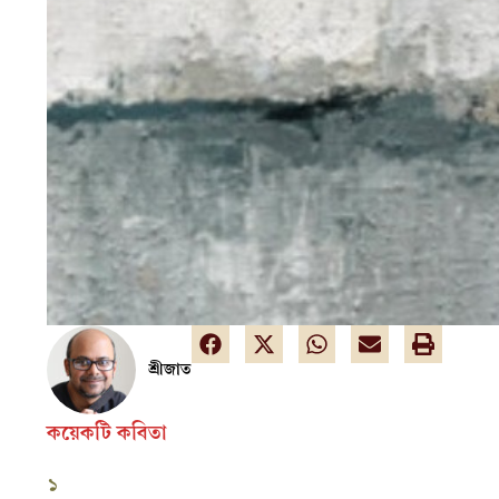
শ্রীজাত
কয়েকটি কবিতা
১