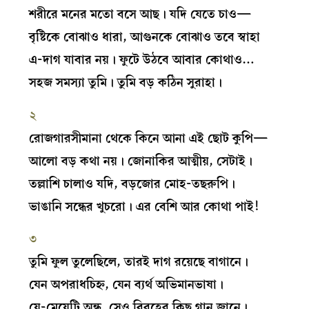
শরীরে মনের মতো বসে আছ। যদি যেতে চাও—
বৃষ্টিকে বোঝাও ধারা, আগুনকে বোঝাও তবে স্বাহা
এ-দাগ যাবার নয়। ফুটে উঠবে আবার কোথাও…
সহজ সমস্যা তুমি। তুমি বড় কঠিন সুরাহা।
২
রোজগারসীমানা থেকে কিনে আনা এই ছোট কুপি—
আলো বড় কথা নয়। জোনাকির আত্মীয়, সেটাই।
তল্লাশি চালাও যদি, বড়জোর মোহ-তছরুপি।
ভাঙানি সন্ধের খুচরো। এর বেশি আর কোথা পাই!
৩
তুমি ফুল তুলেছিলে, তারই দাগ রয়েছে বাগানে।
যেন অপরাধচিহ্ন, যেন ব্যর্থ অভিমানভাষা।
যে-মেয়েটি অন্ধ, সেও বিরহের কিছু গান জানে।