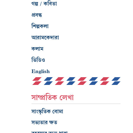
গল্প / কবিতা
প্রবন্ধ
শিল্পকলা
আরামকেদারা
কলাম
ভিডিও
English
সাম্প্রতিক লেখা
সাংস্কৃতিক বোমা
সভ্যতার ক্ষত