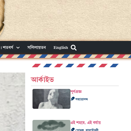
। শতবর্ষ
সলিলায়তন
English
আর্কাইভ
পূর্ণপ্রজ্ঞ
সন্মাত্রানন্দ
এই শহরে, এই বর্ষায়
সোমক রায়চৌধুরী