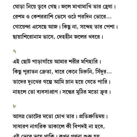
ঘোড়া নিয়ে ডুবে গেছ। জলে মাখামাখি তার হ্রেষা।
রেশম ও কেশররাশি ভেসে ওঠে পরদিন ভোরে…
গোয়েন্দা এসেছে আজ। কিছু না, সন্দেহ তার পেশা।
ছায়াশিরোনাম ভাসে, দেহহীন জলের খবরে।
৭
এই ছোট পাড়াগাঁয়ে আমার শরীর মণিহারি।
কিছু পুরাতন ক্রেতা, ধারে কেনে চিরুনি, সিঁদুর…
তাদের দুঃখের গল্পে আমি ম্লান হয়ে যেতে পারি।
নাহলে তো ব্যবসাপ্রাণ। সন্ধের মুঠির মতো ক্রূর।
৮
আসন্ন ভোটের মতো চোখ তার। প্রতিশ্রুতিময়।
সাধারণ নাগরিক তাকালে কী বিপদই না হবে,
এই ভেবে ভয়ে থাকি। কখন গণনা শুরু হয়…