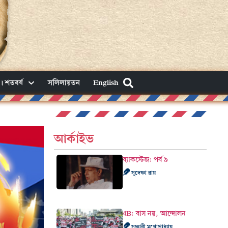
। শতবর্ষ
সলিলায়তন
English
আর্কাইভ
ব্যাকস্টেজ: পর্ব ৯
সুদেষ্ণা রায়
4B: বাস নয়, আন্দোলন
সঞ্চারী মুখোপাধ্যায়