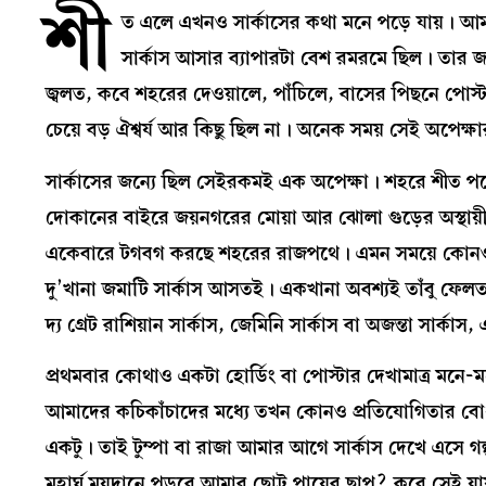
শী
ত এলে এখনও সার্কাসের কথা মনে পড়ে যায়। 
সার্কাস আসার ব্যাপারটা বেশ রমরমে ছিল। তার 
জ্বলত, কবে শহরের দেওয়ালে, পাঁচিলে, বাসের পিছনে পোস্ট
চেয়ে বড় ঐশ্বর্য আর কিছু ছিল না। অনেক সময় সেই অপেক্ষার
সার্কাসের জন্যে ছিল সেইরকমই এক অপেক্ষা। শহরে শীত 
দোকানের বাইরে জয়নগরের মোয়া আর ঝোলা গুড়ের অস্থায়ী
একেবারে টগবগ করছে শহরের রাজপথে। এমন সময়ে কোনও-না-
দু’খানা জমাটি সার্কাস আসতই। একখানা অবশ্যই তাঁবু ফেলত পার
দ্য গ্রেট রাশিয়ান সার্কাস, জেমিনি সার্কাস বা অজন্তা স
প্রথমবার কোথাও একটা হোর্ডিং বা পোস্টার দেখামাত্র মনে
আমাদের কচিকাঁচাদের মধ্যে তখন কোনও প্রতিযোগিতার বোধ
একটু। তাই টুম্পা বা রাজা আমার আগে সার্কাস দেখে এসে
মহার্ঘ ময়দানে পড়বে আমার ছোট্ট পায়ের ছাপ? কবে সেই