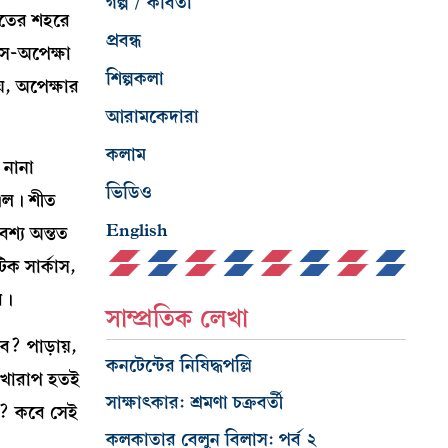
গল্প / কবিতা
ীতের শহরে
প্রবন্ধ
ে-অপেক্ষা
শিল্পকলা
়, অপেক্ষার
আরামকেদারা
কলাম
 নানা
ভিডিও
 এল। শীত
English
শ্য অন্তত
িক সার্কাস,
র।
সাম্প্রতিক লেখা
? পাড়ায়,
কনটেন্টের নিষিদ্ধপল্লি
নখারাপ হতই
সাক্ষাৎকার: শ্রমণা চক্রবর্তী
ে? কবে সেই
কলকাতার বেলুন বিলাস: পর্ব ২