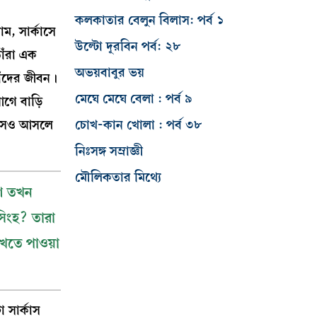
কলকাতার বেলুন বিলাস: পর্ব ১
ম, সার্কাসে
উল্টো দূরবিন পর্ব: ২৮
াঁরা এক
অভয়বাবুর ভয়
তাঁদের জীবন।
মেঘে মেঘে বেলা : পর্ব ৯
গে বাড়ি
চোখ-কান খোলা : পর্ব ৩৮
্কাসও আসলে
নিঃসঙ্গ সম্রাজ্ঞী
মৌলিকতার মিথ্যে
াশ তখন
সিংহ? তারা
খতে পাওয়া
 সার্কাস