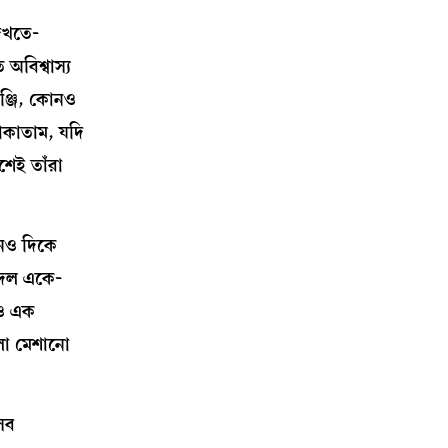
দেখতে-
বিশ্বাস্য
ঞ্জি, কোনও
াকাতাম, যদি
েই তাঁরা
োনও দিকে
র দল একে-
নও এক
লা মেশানো
সব