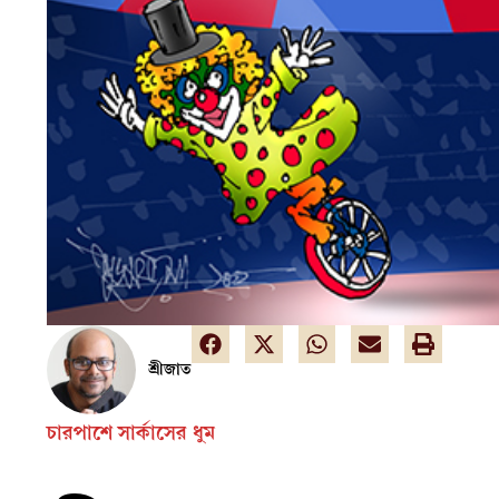
শ্রীজাত
চারপাশে সার্কাসের ধুম