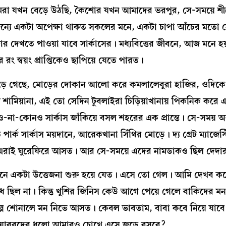
আমরা যখন বেড়ে উঠছি, কৈশোর যখন আমাদের ভরপুর, সে-সময়ে শ
জন্যে একটা অপেক্ষা থাকত সকলের মনে, একটা চাপা আঁচের মতো স
ার দেখতে পাওয়া যাবে সার্কাসের। মধ্যবিত্তের জীবনে, আজ মনে হয
 রং স্বয়ং প্রাপ্তিকেও ছাপিয়ে যেতে পারত।
পড়ে গেছে, মোড়ের দোকান আলো করে কমলালেবুরা হাজির, ওদিকে
 শামিয়ানা, এই তো সেদিন টুবলাইরা চিড়িয়াখানায় পিকনিক করে
কোনও সার্কাস জাঁকিয়ে বসল শহরের এক প্রান্তে। সে-সময় অব
্ক সার্কাস ময়দানে, আরেকখানা সিঁথির মোড়ে। দ্য গ্রেট ম্যাজেস্ট
ার্কাস, এরাই ঘুরেফিরে আসত। আর সে-সময়ে এদের নামডাকও ছিল দেদা
-মনে একটা উত্তেজনা শুরু হয়ে যেত। এসে তো গেল। আমি দেখব কবে
 ছিল না। কিন্তু খুশির জিনিস কেউ আগে পেয়ে গেলে বাকিদের ম
 গল্প শোনালে মন নিভে আসত। কেবল ভাবতাম, বাবা কবে নিয়ে যাব
 যাযাবরদের ধুলো আমারও চোখে এসে জুড়ে বসবে?