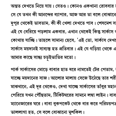
অন্তত দেখতে নিয়ে যায়। যেতও। কোনও একখানা রোববার হ
সে যে তখন কী আনন্দের ব্যাপার, আজ আর তা বলে বোঝানো 
দুপুর থেকেই ভাবতাম, কী কী খেলা দেখতে পাব। শেষমেশ সন
এই যে বেরিয়ে পড়লাম একবার, এখান থেকেই কিন্তু সার্কাস 
কোথায় যাচ্ছি। তাহলে সামান্য হেসে, ‘এই তো, সার্কাস দেখ
সার্কাস ময়দানই সাব্যস্ত হত প্রতিবার। এই যে গড়িয়া থে
আমার কাছে সান্ধ্য চড়ুইভাতির মতো।
পার্ক সার্কাসের মোড়ে বাবার হাত ধরে নামতেই টের পেতাম, 
যাচ্ছে ময়দানের সাজ। আলোর মালায় সেজে উঠেছে তার শরীর,
মাঝখানে, এই দূর থেকেও, দেখা যাচ্ছে সার্কাসের তাঁবুর মহা
পেরিয়ে যখন পৌঁছতাম, টিকিটঘরের সামনে লম্বা লাইন। বা
ম্যানেজারের ঘরে। বাবা বুকপকেট থেকে বার করে পরিচয়পত্র
ভাললাগা হত, সে বলে বোঝানো মুশকিল।