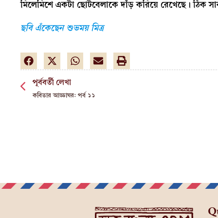
মিলেমিশে একটা ছোটবেলাকে দাঁড় করিয়ে রেখেছে। ঠিক স
ছবি এঁকেছেন শুভময় মিত্র
পূর্ববর্তী লেখা
কবিতার আড্ডাঘর: পর্ব ১১
Q