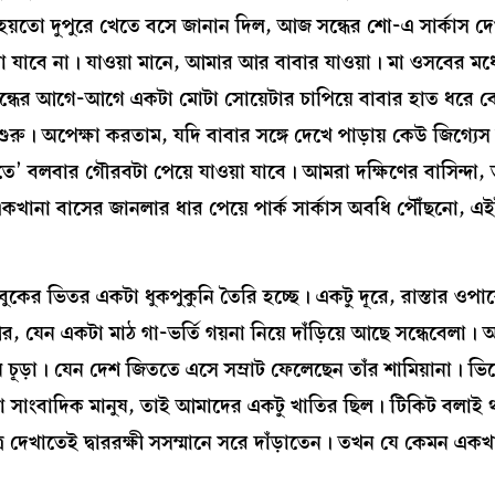
য়তো দুপুরে খেতে বসে জানান দিল, আজ সন্ধের শো-এ সার্কাস দে
যাবে না। যাওয়া মানে, আমার আর বাবার যাওয়া। মা ওসবের মধ্
্ধের আগে-আগে একটা মোটা সোয়েটার চাপিয়ে বাবার হাত ধরে বের
শুরু। অপেক্ষা করতাম, যদি বাবার সঙ্গে দেখে পাড়ায় কেউ জিগ্যেস
তে’ বলবার গৌরবটা পেয়ে যাওয়া যাবে। আমরা দক্ষিণের বাসিন্দা, ত
কে একখানা বাসের জানলার ধার পেয়ে পার্ক সার্কাস অবধি পৌঁছনো, এ
বুকের ভিতর একটা ধুকপুকুনি তৈরি হচ্ছে। একটু দূরে, রাস্তার ওপা
 যেন একটা মাঠ গা-ভর্তি গয়না নিয়ে দাঁড়িয়ে আছে সন্ধেবেলা।
ন চূড়া। যেন দেশ জিততে এসে সম্রাট ফেলেছেন তাঁর শামিয়ানা। ভিড়
বা সাংবাদিক মানুষ, তাই আমাদের একটু খাতির ছিল। টিকিট বলাই
 দেখাতেই দ্বাররক্ষী সসম্মানে সরে দাঁড়াতেন। তখন যে কেমন একখা