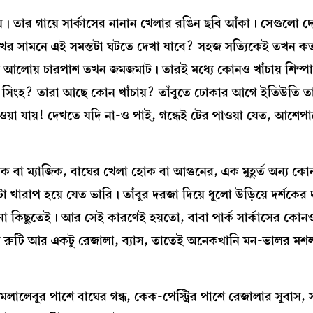
। তার গায়ে সার্কাসের নানান খেলার রঙিন ছবি আঁকা। সেগুলো 
 সামনে এই সমস্তটা ঘটতে দেখা যাবে? সহজ সত্যিকেই তখন কত অ
লোয় চারপাশ তখন জমজমাট। তারই মধ্যে কোনও খাঁচায় শিম্পা
 সিংহ? তারা আছে কোন খাঁচায়? তাঁবুতে ঢোকার আগে ইতিউতি ত
 যায়! দেখতে যদি না-ও পাই, গন্ধেই টের পাওয়া যেত, আশেপাশ
োক বা ম্যাজিক, বাঘের খেলা হোক বা আগুনের, এক মুহূর্ত অন্য ক
 খারাপ হয়ে যেত ভারি। তাঁবুর দরজা দিয়ে ধুলো উড়িয়ে দর্শকে
 না কিছুতেই। আর সেই কারণেই হয়তো, বাবা পার্ক সার্কাসের কো
ালি রুটি আর একটু রেজালা, ব্যাস, তাতেই অনেকখানি মন-ভালর মশ
লালেবুর পাশে বাঘের গন্ধ, কেক-পেস্ট্রির পাশে রেজালার সুবাস, 