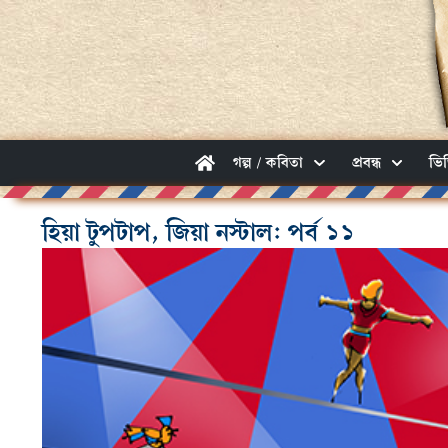
গল্প / কবিতা
প্রবন্ধ
ভি
হিয়া টুপটাপ, জিয়া নস্টাল: পর্ব ১১