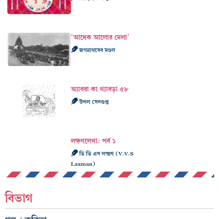
‘আধেক আলোর মেলা’
জগন্নাথদেব মণ্ডল
অ্যাবব়া কা থ্যাবড়া ৫৮
উপল সেনগুপ্ত
লক্ষণলেখা: পর্ব ১
ভি ভি এস লক্ষ্মণ (V.V.S
Laxman)
বিভাগ