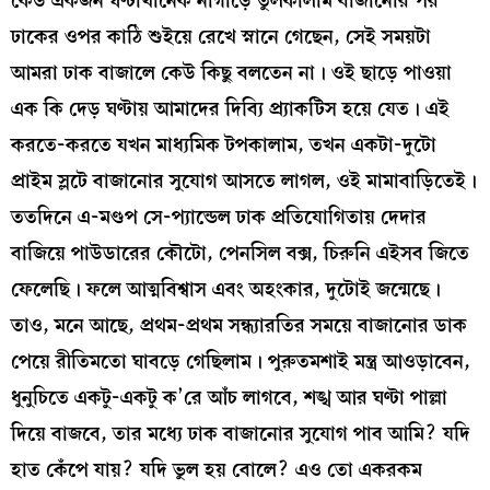
কেউ একজন ঘণ্টাখানেক নাগাড়ে তুলকালাম বাজানোর পর
ঢাকের ওপর কাঠি শুইয়ে রেখে স্নানে গেছেন, সেই সময়টা
আমরা ঢাক বাজালে কেউ কিছু বলতেন না। ওই ছাড়ে পাওয়া
এক কি দেড় ঘণ্টায় আমাদের দিব্যি প্র্যাকটিস হয়ে যেত। এই
করতে-করতে যখন মাধ্যমিক টপকালাম, তখন একটা-দুটো
প্রাইম স্লটে বাজানোর সুযোগ আসতে লাগল, ওই মামাবাড়িতেই।
ততদিনে এ-মণ্ডপ সে-প্যান্ডেল ঢাক প্রতিযোগিতায় দেদার
বাজিয়ে পাউডারের কৌটো, পেনসিল বক্স, চিরুনি এইসব জিতে
ফেলেছি। ফলে আত্মবিশ্বাস এবং অহংকার, দুটোই জন্মেছে।
তাও, মনে আছে, প্রথম-প্রথম সন্ধ্যারতির সময়ে বাজানোর ডাক
পেয়ে রীতিমতো ঘাবড়ে গেছিলাম। পুরুতমশাই মন্ত্র আওড়াবেন,
ধুনুচিতে একটু-একটু ক’রে আঁচ লাগবে, শঙ্খ আর ঘণ্টা পাল্লা
দিয়ে বাজবে, তার মধ্যে ঢাক বাজানোর সুযোগ পাব আমি? যদি
হাত কেঁপে যায়? যদি ভুল হয় বোলে? এও তো একরকম