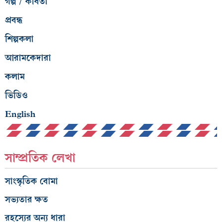
গল্প / কবিতা
প্রবন্ধ
শিল্পকলা
আরামকেদারা
কলাম
ভিডিও
English
সাম্প্রতিক লেখা
সাংস্কৃতিক বোমা
সভ্যতার ক্ষত
রহস্যের অন্য ধারা