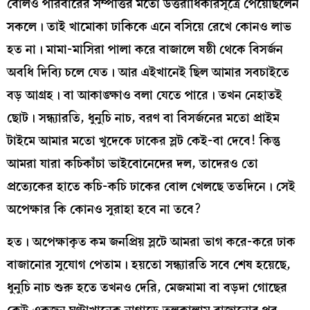
বোলও পরিবারের সম্পত্তির মতো উত্তরাধিকারসূত্রে পেয়েছিলেন
সকলে। তাই খামোকা ঢাকিকে এনে বসিয়ে রেখে কোনও লাভ
হত না। মামা-মাসিরা পালা করে বাজালে ষষ্ঠী থেকে বিসর্জন
অবধি দিব্যি চলে যেত। আর এইখানেই ছিল আমার সবচাইতে
বড় আগ্রহ। বা আকাঙ্ক্ষাও বলা যেতে পারে। তখন নেহাতই
ছোট। সন্ধ্যারতি, ধুনুচি নাচ, বরণ বা বিসর্জনের মতো প্রাইম
টাইমে আমার মতো খুদেকে ঢাকের স্লট কেই-বা দেবে! কিন্তু
আমরা যারা কচিকাঁচা ভাইবোনেদের দল, তাদেরও তো
প্রত্যেকের হাতে কচি-কচি ঢাকের বোল খেলছে ততদিনে। সেই
অপেক্ষার কি কোনও সুরাহা হবে না তবে?
হত। অপেক্ষাকৃত কম জনপ্রিয় স্লটে আমরা ভাগ করে-করে ঢাক
বাজানোর সুযোগ পেতাম। হয়তো সন্ধ্যারতি সবে শেষ হয়েছে,
ধুনুচি নাচ শুরু হতে তখনও দেরি, মেজমামা বা বড়দা গোছের