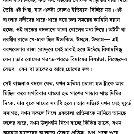
ধরন বলে দিচ্ছে, কত-কত বছরের লোকজ সংস্কৃতির ধারা দিয়ে
তৈরি এই শিল্প, যার একটা বোলও ইতিহাস-বিচ্ছিন্ন নয়। এই
বাংলার নদীদের ধারে-ধারে বয়ে চলা সময়ের কাহিনি বয়ান
হচ্ছে, ওই ঢাকের বদলাতে থাকা বোলের মধ্য দিয়ে। অষ্টমী বা
নবমীর রাতে যে-ঢাক ছিল উচ্চকিত, উচ্ছ্বল, উদ্দাম— এই
বরণবেলার রাঙা রোদ্দুরে সেই ঢাকই হয়ে উঠেছে বিষাদসিন্ধু
যেন। তার বোলের পরতে-পরতে বিদায়ের বিষণ্ণতা, বিচ্ছেদের
বৈভব। যেন-বা ঢাকেরও আছে চোখের জল।
সেই বাজনাও বদলে যেত, যখন প্রতিমা তোলা হত ট্রাকে আর
মিছিল করে সপরিবার যাওয়া হত পাশের পাড়ার শান্ত দিঘির
দিকে, যার বুকে মায়ের সমাধি হবে। আর সত্যিই যখন সেই মুহূর্ত
সমাগত, যখন সকলে মিলে একচালা প্রতিমাকে নামিয়ে আনছে
জলের ধারে, যখন উলুধ্বনি মিশে যাচ্ছে ঝিঁঝির ডাকে, যখন
অসহায় হাতেদের আলতো ঠেলায় প্রতিমা ‘ঝুপ’ শব্দে শুয়ে