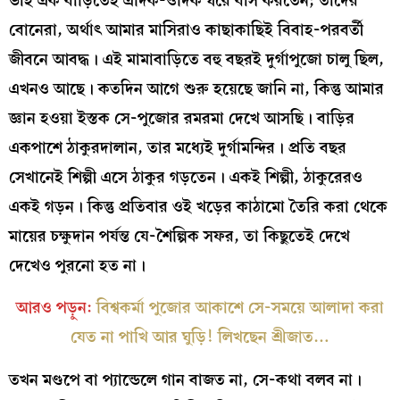
ভাই এক বাড়িতেই এদিক-ওদিক ঘরে বাস করতেন; তাঁদের
বোনেরা, অর্থাৎ আমার মাসিরাও কাছাকাছিই বিবাহ-পরবর্তী
জীবনে আবদ্ধ। এই মামাবাড়িতে বহু বছরই দুর্গাপুজো চালু ছিল,
এখনও আছে। কতদিন আগে শুরু হয়েছে জানি না, কিন্তু আমার
জ্ঞান হওয়া ইস্তক সে-পুজোর রমরমা দেখে আসছি। বাড়ির
একপাশে ঠাকুরদালান, তার মধ্যেই দুর্গামন্দির। প্রতি বছর
সেখানেই শিল্পী এসে ঠাকুর গড়তেন। একই শিল্পী, ঠাকুরেরও
একই গড়ন। কিন্তু প্রতিবার ওই খড়ের কাঠামো তৈরি করা থেকে
মায়ের চক্ষুদান পর্যন্ত যে-শৈল্পিক সফর, তা কিছুতেই দেখে
দেখেও পুরনো হত না।
আরও পড়ুন:
বিশ্বকর্মা পুজোর আকাশে সে-সময়ে আলাদা করা
যেত না পাখি আর ঘুড়ি! লিখছেন শ্রীজাত…
তখন মণ্ডপে বা প্যান্ডেলে গান বাজত না, সে-কথা বলব না।