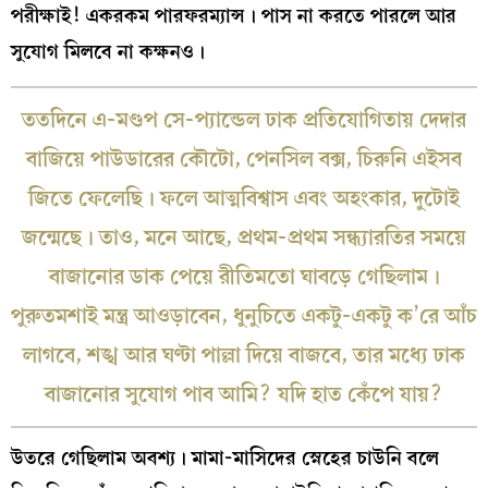
পরীক্ষাই! একরকম পারফরম্যান্স। পাস না করতে পারলে আর
সুযোগ মিলবে না কক্ষনও।
ততদিনে এ-মণ্ডপ সে-প্যান্ডেল ঢাক প্রতিযোগিতায় দেদার
বাজিয়ে পাউডারের কৌটো, পেনসিল বক্স, চিরুনি এইসব
জিতে ফেলেছি। ফলে আত্মবিশ্বাস এবং অহংকার, দুটোই
জন্মেছে। তাও, মনে আছে, প্রথম-প্রথম সন্ধ্যারতির সময়ে
বাজানোর ডাক পেয়ে রীতিমতো ঘাবড়ে গেছিলাম।
পুরুতমশাই মন্ত্র আওড়াবেন, ধুনুচিতে একটু-একটু ক’রে আঁচ
লাগবে, শঙ্খ আর ঘণ্টা পাল্লা দিয়ে বাজবে, তার মধ্যে ঢাক
বাজানোর সুযোগ পাব আমি? যদি হাত কেঁপে যায়?
উতরে গেছিলাম অবশ্য। মামা-মাসিদের স্নেহের চাউনি বলে