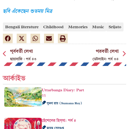
ছবি এঁকেছেন শুভময় মিত্র
Bengali literature
Childhood
Memories
Music
Srijato
পূর্ববর্তী লেখা
পরবর্তী লেখা
ছায়াবাজি : পর্ব ৪৩
ডেটলাইন: পর্ব ৩৪
আর্কাইভ
Uttarbanga Diary: Part
11
সুমনা রায় (Sumana Roy)
হেঁশেলের হিস্‌সা: পর্ব ৪
জয়ন্ত সেনগুপ্ত