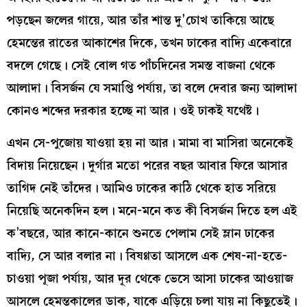
পড়ছেন জলের গায়ে, আর তাঁর শান্ত দু’চোখ তাকিয়ে আছে
হেমন্তের রাতের আকাশের দিকে, তখন ঢাকের বাদ্যি একেবারে
বদলে গেছে। সেই বোল গত পাঁচদিনের সমস্ত বাজনা থেকে
আলাদা। বিসর্জন যে সমাপ্তি পর্যায়, তা বলে দেবার জন্য আলাদা
কোনও শব্দের দরকার হচ্ছে না আর। ওই ঢাকই যথেষ্ট।
এখন সে-পুজোয় যাওয়া হয় না আর। মামা বা মাসিরা অনেকেই
বিদায় নিয়েছেন। দুর্গার মতো পরের বছর আবার ফিরে আসার
তাগিদ নেই তাঁদের। আমিও ঢাকের কাঠি থেকে হাত সরিয়ে
নিয়েছি অনেকদিন হল। মনে-মনে কত কী বিসর্জন দিতে হল এই
ক’বছরে, আর কানে-কানে শুনতে পেলাম সেই ম্লান ঢাকের
বাদ্যি, সে আর বলার না। বিষণ্ণতা আসলে এক শেষ-না-হতে-
চাওয়া পূজা পর্যায়, আর দূর থেকে ভেসে আসা ঢাকের আওয়াজ
আসলে হেমন্তকালের ডাক, যাকে এড়িয়ে চলা যায় না কিছুতেই।