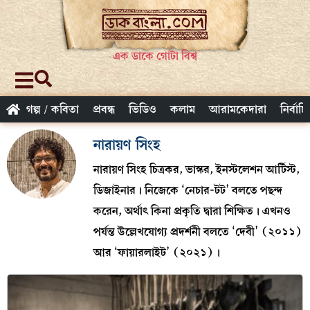
এক ডাকে গোটা বিশ্ব
গল্প / কবিতা
প্রবন্ধ
ভিডিও
কলাম
আরামকেদারা
নির্বাচ
নারায়ণ সিংহ
নারায়ণ সিংহ চিত্রকর, ভাস্কর, ইনস্টলেশন আর্টিস্ট,
ডিজাইনার। নিজেকে ‘নেচার-টট’ বলতে পছন্দ
করেন, অর্থাৎ কিনা প্রকৃতি দ্বারা শিক্ষিত। এখনও
পর্যন্ত উল্লেখযোগ্য প্রদর্শনী বলতে ‘দেবী’ (২০১১)
আর ‘ফায়ারলাইট’ (২০২১)।