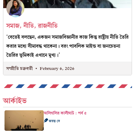
সমাজ, নীতি, রাজনীতি
‘বেতেই বলছেন, একজন সমাজবিজ্ঞানীর কাজ কিন্তু রাষ্ট্রীয় নীতি তৈরি
করার মধ্যে সীমাবদ্ধ থাকেনা। বরং পাবলিক মাইন্ড বা জনচেতনা
তৈরির ভূমিকাই এখানে মুখ্য।’
সম্প্রীতি চক্রবর্তী
February 6, 2026
আর্কাইভ
অলিগলির কালীঘাট : পর্ব ৫
জয়ন্ত দে