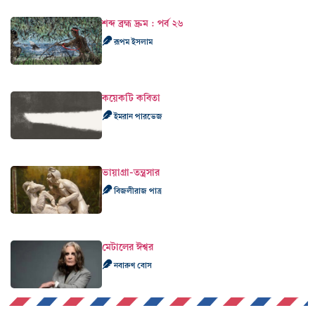
শব্দ ব্রহ্ম দ্রুম : পর্ব ২৬
রূপম ইসলাম
কয়েকটি কবিতা
ইমরান পারভেজ
ভায়াগ্রা-তন্ত্রসার
বিজলীরাজ পাত্র
মেটালের ঈশ্বর
নবারুণ বোস