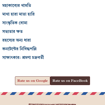
মহাকাব্যের খামতি
মাথা হারা মাতা হারি
সাংস্কৃতিক বোমা
সভ্যতার ক্ষত
রহস্যের অন্য ধারা
কনটেন্টের নিষিদ্ধপল্লি
সাক্ষাৎকার: শ্রমণা চক্রবর্তী
Rate us on Google
Rate us on FaceBook