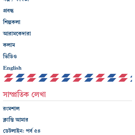
প্রবন্ধ
শিল্পকলা
আরামকেদারা
কলাম
ভিডিও
English
সাম্প্রতিক লেখা
রংমশাল
ক্লান্তি আমার
ডেটলাইন: পর্ব ৫৪