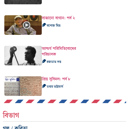
সাজানো বাগান: পর্ব ২
মনোজ মিত্র
আশ্চর্য পরিমিতিবোধের
পরিচালক
রজতাভ দত্ত
প্রিয় সুবিমল: পর্ব ৮
তন্ময় ভট্টাচার্য
বিভাগ
গল্প / কবিতা