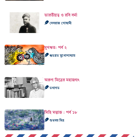
ভারতীয়ত্ব ও রবি বর্মা
দেবরাজ গোস্বামী
মুখঋত: পর্ব ২
ঋতব্রত মুখোপাধ্যায়
অরুণ মিত্রের মহাজগৎ
তথাগত
মিহি মন্তাজ : পর্ব ১৮
শুভময় মিত্র