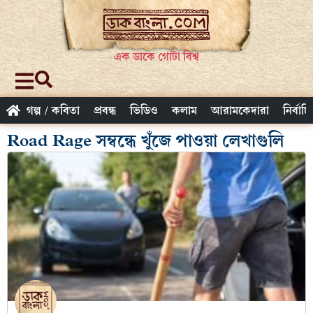
এক ডাকে গোটা বিশ্ব
গল্প / কবিতা
প্রবন্ধ
ভিডিও
কলাম
আরামকেদারা
নির্বাচ
Road Rage সম্বন্ধে খুঁজে পাওয়া লেখাগুলি