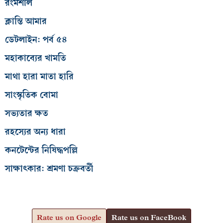
রংমশাল
ক্লান্তি আমার
ডেটলাইন: পর্ব ৫৪
মহাকাব্যের খামতি
মাথা হারা মাতা হারি
সাংস্কৃতিক বোমা
সভ্যতার ক্ষত
রহস্যের অন্য ধারা
কনটেন্টের নিষিদ্ধপল্লি
সাক্ষাৎকার: শ্রমণা চক্রবর্তী
Rate us on Google
Rate us on FaceBook