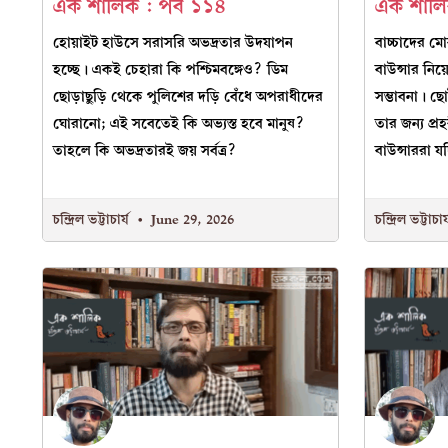
এক শালিক : পর্ব ১১৪
এক শালিক
হোয়াইট হাউসে সরাসরি অভদ্রতার উদযাপন
বাচ্চাদের ম
হচ্ছে। একই চেহারা কি পশ্চিমবঙ্গেও? ডিম
বাউন্সার নিয
ছোড়াছুড়ি থেকে পুলিশের দড়ি বেঁধে অপরাধীদের
সম্ভাবনা। ছ
ঘোরানো; এই সবেতেই কি অভ্যস্ত হবে মানুষ?
তার জন্য প্রহ
তাহলে কি অভদ্রতারই জয় সর্বত্র?
বাউন্সাররা 
চন্দ্রিল ভট্টাচার্য
June 29, 2026
চন্দ্রিল ভট্টাচার