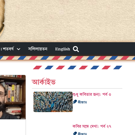
। শতবর্ষ
সলিলায়তন
English
আর্কাইভ
শুধু কবিতার জন্য: পর্ব ৩
শ্রীজাত
কবির সঙ্গে দেখা: পর্ব ২৭
শ্রীজাত