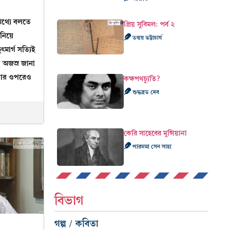
িথ্যে বলতে
প্রিয় সুবিমল: পর্ব ২
 নিয়ে
তন্ময় ভট্টাচার্য
ৎমার্গ সত্যিই
 অজস্র জানা
ড়ার ওপরেও
কক্ষপথচ্যুতি?
শুদ্ধব্রত দেব
কেরি সাহেবের মুন্সিয়ানা
পারঙ্গমা সেন সাহা
বিভাগ
গল্প / কবিতা