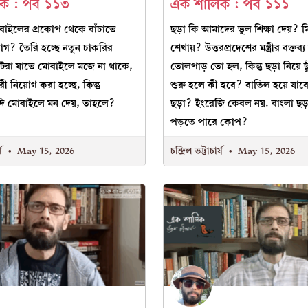
 : পর্ব ১১৩
এক শালিক : পর্ব ১১১
োবাইলের প্রকোপ থেকে বাঁচাতে
ছড়া কি আমাদের ভুল শিক্ষা দেয়? ম
়োগ? তৈরি হচ্ছে নতুন চাকরির
শেখায়? উত্তরপ্রদেশের মন্ত্রীর বক্তব্য
োটরা যাতে মোবাইলে মজে না থাকে,
তোলপাড় তো হল, কিন্তু ছড়া নিয়ে ছুঁ
রী নিয়োগ করা হচ্ছে, কিন্তু
শুরু হলে কী হবে? বাতিল হয়ে যাবে
যদি মোবাইলে মন দেয়, তাহলে?
ছড়া? ইংরেজি কেবল নয়. বাংলা ছ
পড়তে পারে কোপ?
্য
May 15, 2026
চন্দ্রিল ভট্টাচার্য
May 15, 2026