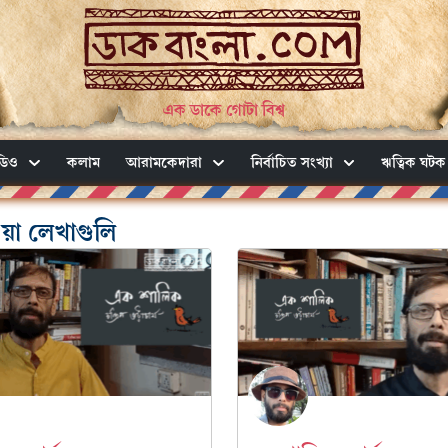
এক ডাকে গোটা বিশ্ব
ডিও
কলাম
আরামকেদারা
নির্বাচিত সংখ্যা
ঋত্বিক ঘটক
ওয়া লেখাগুলি