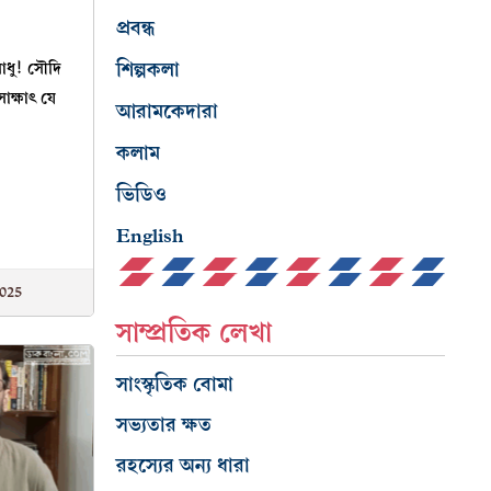
প্রবন্ধ
শিল্পকলা
াধু! সৌদি
সাক্ষাৎ যে
আরামকেদারা
কলাম
ভিডিও
English
025
সাম্প্রতিক লেখা
সাংস্কৃতিক বোমা
সভ্যতার ক্ষত
রহস্যের অন্য ধারা