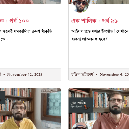
 : পর্ব ১০০
এক শালিক : পর্ব ৯৯
়ের ফলেই সমকামিতা ক্রমশ স্বীকৃতি
আইসল্যান্ডে মশার উৎপাত! সেখানে
্রোতে…
ব্যবসা লাভজনক হবে?
্য
November 12, 2025
চন্দ্রিল ভট্টাচার্য
November 4, 20