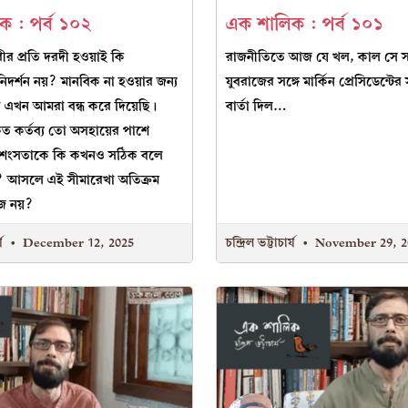
 : পর্ব ১০২
এক শালিক : পর্ব ১০১
রীর প্রতি দরদী হওয়াই কি
রাজনীতিতে আজ যে খল, কাল সে স
িদর্শন নয়? মানবিক না হওয়ার জন্য
যুবরাজের সঙ্গে মার্কিন প্রেসিডেন্টের 
 এখন আমরা বন্ধ করে দিয়েছি।
বার্তা দিল…
ৃত কর্তব্য তো অসহায়ের পাশে
 নৃশংসতাকে কি কখনও সঠিক বলে
? আসলে এই সীমারেখা অতিক্রম
জ নয়?
্য
December 12, 2025
চন্দ্রিল ভট্টাচার্য
November 29, 2