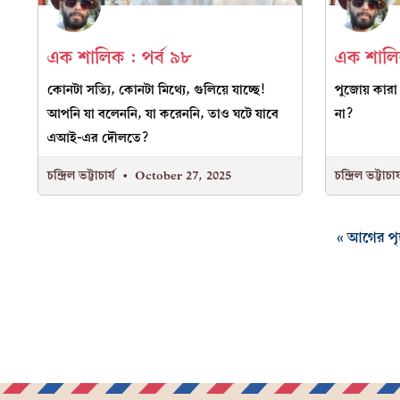
এক শালিক : পর্ব ৯৮
এক শালিক
কোনটা সত্যি, কোনটা মিথ্যে, গুলিয়ে যাচ্ছে!
পুজোয় কারা
আপনি যা বলেননি, যা করেননি, তাও ঘটে যাবে
না?
এআই-এর দৌলতে?
চন্দ্রিল ভট্টাচার্য
October 27, 2025
চন্দ্রিল ভট্টাচার
« আগের পৃষ্