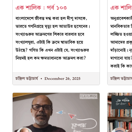
এক শালিক : পর্ব ১০৩
এক শালিক
বাংলাদেশে জীবন্ত দগ্ধ করা হল দীপু দাসকে,
অনুপ্রবেশকা
ভারতে গণনিগ্রহে মৃত্যু হল আতাউর হুসেনের।
মানবিকতার ন
সংখ্যাগুরুর আক্রমণের শিকার বারবার হবে
লজ্জিত হওয়া
সংখ্যালঘুরা, এটাই কি ক্রমে স্বাভাবিক হয়ে
আমাদের প্রক
উঠছে? গণিত কি এখন এটাই যে, সংখ্যাগুরুর
দাঁড়ানোই।
নিয়মই হল কম ক্ষমতাবানকে আক্রমণ করা?
দাগানো যায়
করাই কি কা
চন্দ্রিল ভট্টাচার্য
December 26, 2025
চন্দ্রিল ভট্টাচার