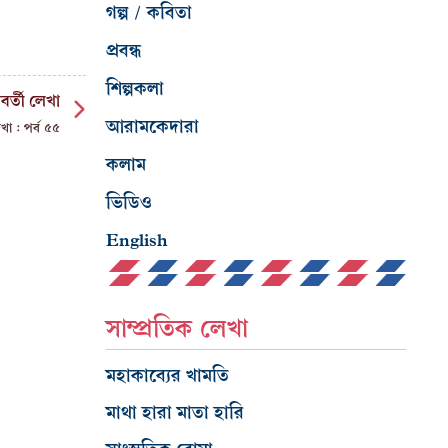
গল্প / কবিতা
প্রবন্ধ
শিল্পকলা
বর্তী লেখা
আরামকেদারা
খা : পর্ব ৫৫
কলাম
ভিডিও
English
সাম্প্রতিক লেখা
মহাকাব্যের খামতি
মাথা হারা মাতা হারি