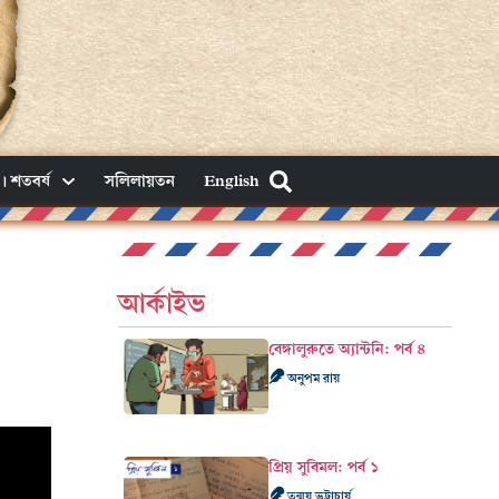
। শতবর্ষ
সলিলায়তন
English
আর্কাইভ
বেঙ্গালুরুতে অ্যান্টনি: পর্ব ৪
অনুপম রায়
প্রিয় সুবিমল: পর্ব ১
তন্ময় ভট্টাচার্য