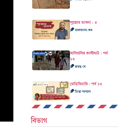
পুজোর ভাবনা : ৪
ডাকবাংলা.কম
অলিগলির কালীঘাট : পর্ব
১৩
জয়ন্ত দে
মেডিসিনারি : পর্ব ১৩
তিস্তা সান্যাল
বিভাগ