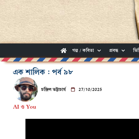
গল্প / কবিতা
প্রবন্ধ
ভি
এক শালিক : পর্ব ৯৮
চন্দ্রিল ভট্টাচার্য
27/10/2025
AI ও You