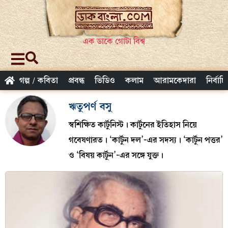
এক ডাকে গোটা বিশ্ব
গল্প / কবিতা
প্রবন্ধ
ভিডিও
কলাম
আরামকেদারা
নির্বাচ
ঋতুপর্ণ বসু
স্বশিক্ষিত কার্টুনিস্ট। কার্টুনের ইতিহাস নিয়ে
গবেষণারত। ‘কার্টুন দল’-এর সদস্য। ‘কার্টুন পত্তর’
ও ‘বিষয় কার্টুন’-এর সঙ্গে যুক্ত।