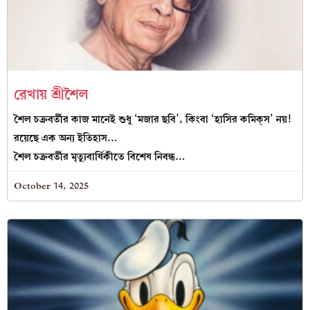
রেখায় শ্রীশৈল
শৈল চক্রবর্তীর কাজ মানেই শুধু ‘মজার ছবি’, কিংবা ‘হাসির কমিক্‌স’ নয়!
রয়েছে এক অন্য ইতিহাস…
শৈল চক্রবর্তীর মৃত্যুবার্ষিকীতে বিশেষ নিবন্ধ…
October 14, 2025