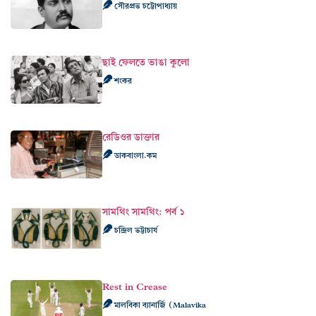
সৌরপ্রভ চট্টোপাধ্যায়
ছাই ফেলতে ভাঙা কুলো
শংকর
রেডিওর ডাক্তার
ডাকবাংলা.কম
সামথিং সামথিং: পর্ব ১
চন্দ্রিল ভট্টাচার্য
Rest in Crease
মালবিকা ব্যানার্জি (Malavika