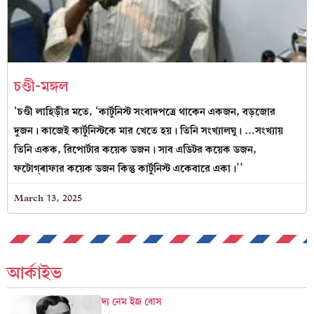
চণ্ডী-মঙ্গল
‘চণ্ডী লাহিড়ীর মতে, ‘কার্টুনিস্ট সংবাদপত্রে থাকেন একজন, বড়জোর
দুজন। কাজেই কার্টুনিস্টকে মার খেতে হয়। তিনি সংখ‍্যালঘু। …সংখ‍্যায়
তিনি একক, রিপোর্টার কয়েক ডজন। সাব এডিটর কয়েক ডজন,
ফটোগ্ৰাফার কয়েক ডজন কিন্তু কার্টুনিস্ট একেবারে একা।’’
March 13, 2025
আর্কাইভ
দ্য নেম ইজ বোস