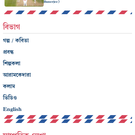
Banerjee)
বিভাগ
গল্প / কবিতা
প্রবন্ধ
শিল্পকলা
আরামকেদারা
কলাম
ভিডিও
English