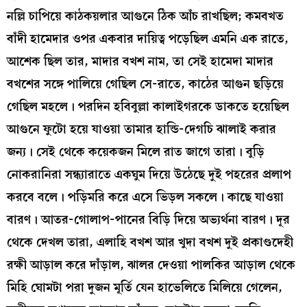
নল্লি চাপিয়ে কাঠকয়লার আগুনে ঠিক আঁচ রাখছিল; কমবখত
বাঁদী হামেদার ওপর একবার দায়িত্ব পড়েছিল এমনি এক রাতে,
আশেক ছিল তার, মাদার বখশ নাম, তা সেই হামেদা মাদার
বখশের সঙ্গে পালিয়ে গেছিল সে-রাতে, কাঠের আগুন ছড়িয়ে
গেছিল মহলে। পরদিন হবিবুল্লা কালাইগরকে ডাকতে হয়েছিল
আগুনে ফুটো হয়ে যাওয়া তামার হান্ডি-দেগচি ঝালাই করার
জন্য। সেই থেকে কয়েকজন মিলে রাত জাগে তারা। বুড়ি
নোকরানিরা সন্ধ্যারাতে একঘুম দিয়ে উঠেছে দুই পহরের প্রলাপ
করবে বলে। পড়িমরি করে এসে ভিড়ল সকলে। কাছে যাওয়া
বারণ। আতর-গোলাপ-পানের বিড়ি দিয়ে অভ্যর্থনা বারণ। দূর
থেকে দেখল তারা, এলাহি বখশ আর খুদা বখশ দুই প্রকাণ্ডদেহী
রক্ষী আড়াল করে দাঁড়াল, ঝালর দেওয়া পালকির আড়াল থেকে
মিহি ঘোমটা পরা দুজন মূর্তি যেন হাভেলিতে মিলিয়ে গেলেন,