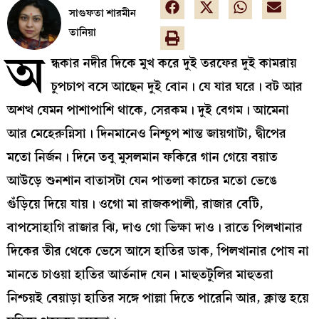
সাগুফতা শারমীন
তানিয়া
অ
ন্ধকার নদীর দিকে মুখ করে দুই তরফের দুই কামরায়
চুপচাপ বসে আছেন দুই বোন। যে যার ঘরে। বট আর
অশত্থ যেমন পাশাপাশি থাকে, সেরকম। দুই বেগম। আমেনা
আর মেহেরুন্নিসা। দিনমানেও নিশ্চুপ শান্ত জায়গাটা, দ্বীপের
মতো নির্জন। দিনে তবু মুসলমান ফকিরে গান গেয়ে বয়াত
আউড়ে শুনশান বাতাসটা যেন পাতলা কাচের মতো ভেঙে
গুঁড়িয়ে দিয়ে যায়। ওগো মা রাজকপালী, রাজার বেটি,
বাপসোহাগি রাজার ঝি, দাও গো ভিক্ষা দাও। রাতে পিলখানার
দিকের তীর থেকে ভেসে আসে হাতির ডাক, পিলখানার পোষ না
মানতে চাওয়া হাতির আর্তনাদ যেন। মাহুতটুলির মাহুতরা
নিশ্চয়ই বেয়াড়া হাতির সঙ্গে পাল্লা দিতে পারেনি আর, ক্লান্ত হয়ে