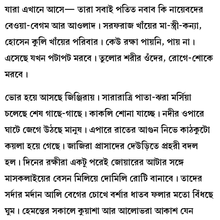
যারা এখানে আসে— তারা সবাই পতিত নবাব কি নায়েবদের
বেওয়া-বেগম আর আওলাদ। সরফরাজ খাঁয়ের মা-স্ত্রী-কন্যা,
হোসেন কুলি খাঁয়ের পরিবার। কেউ রক্ষা পায়নি, পায় না।
এসেছে যখন পটাপট মরবে। তুলোর শরীর ওঁদের, রোগে-শোকে
মরবে।
ভোর হয়ে আসছে জিঞ্জিরায়। সারারাত্রি পাতা-ঝরা মর্সিয়া
চলেছে শেষ গাছে-গাছে। কাকলি শোনা যাচ্ছে। নদীর ওপারে
ঘাটে জেগে উঠছে মানুষ। এপারে রাতের আগুন নিভে কাঠকুটো
কয়লা হয়ে গেছে। জাজিরা প্রাসাদের দেউড়িতে প্রহরী বদল
হল। দিনের রক্ষীরা একটু পরেই জোয়ারের আটার সঙ্গে
মাসকলাইয়ের বেসন মিলিয়ে দোমিলি রোটি বানাবে। তাদের
সর্দার মর্দান আলি বেগের চোখে বর্শার ধাতব ফলার মতো বিঁধছে
ঘুম। হেমন্তের সকালে কুয়াশা আর আলোভরা আকাশ যেন