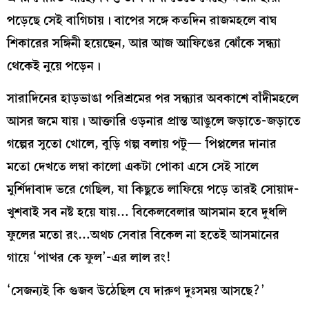
পড়েছে সেই বাগিচায়। বাপের সঙ্গে কতদিন রাজমহলে বাঘ
শিকারের সঙ্গিনী হয়েছেন, আর আজ আফিঙের ঝোঁকে সন্ধ্যা
থেকেই নুয়ে পড়েন।
সারাদিনের হাড়ভাঙা পরিশ্রমের পর সন্ধ্যার অবকাশে বাঁদীমহলে
আসর জমে যায়। আক্তারি ওড়নার প্রান্ত আঙুলে জড়াতে-জড়াতে
গল্পের সুতো খোলে, বুড়ি গল্প বলায় পটু— পিপ্পলের দানার
মতো দেখতে লম্বা কালো একটা পোকা এসে সেই সালে
মুর্শিদাবাদ ভরে গেছিল, যা কিছুতে লাফিয়ে পড়ে তারই সোয়াদ-
খুশবাই সব নষ্ট হয়ে যায়… বিকেলবেলার আসমান হবে দুধলি
ফুলের মতো রং…অথচ সেবার বিকেল না হতেই আসমানের
গায়ে ‘পাত্থর কে ফুল’-এর লাল রং!
‘সেজন্যই কি গুজব উঠেছিল যে দারুণ দুঃসময় আসছে?’