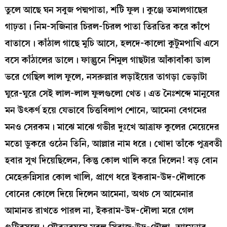
তুলে আছে ঘন সবুজ পদ্মপাতা, শটি ফুল। কুঞ্জে তমালগাছের
গাঢ়তা। নিম-সজিনার চিরল-চিরল পাতা তিরতির করে কাঁপে
বাতাসে। কাঁঠাল গাছে মুচি আসে, হলদে-কালো কুটুমপাখি এসে
বসে কাঁঠালের ডালে। ফাল্গুনে শিমুল গাছটার আঁকাবাঁকা ডাল
ভরে গেছিল লাল ফুলে, নসরুল্লার লড়াইয়ের তাগড়া ভেড়াটা
ঘুরে-ঘুরে সেই লাল-লাল ফুলগুলো খেত। এত নৈঃশব্দে মানুষের
মন উৎকর্ণ হয়ে যেভাবে চিত্তবিলাপ শোনে, আমেনা বেগমের
মনও সেরকম। মাঝে মাঝে গভীর দুঃখে আত্রাফ কুলের মেয়েদের
মতো ডুকরে ওঠেন তিনি, আল্লার নাম ধরে। খোদা তাঁকে পুত্রবতী
হবার সুখ দিয়েছিলেন, কিন্তু কোল খালি করে দিলেন! বড় বোন
মেহেরুন্নিসার কোল খালি, প্রাণে ধরে ইকরাম-উদ-দৌলাকে
বোনের কোলে দিয়ে দিলেন আমেনা, অথচ সে আমেনার
আমানত রাখতে পারল না, ইকরাম-উদ-দৌলা মরে গেল