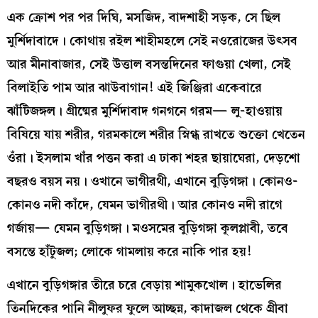
এক ক্রোশ পর পর দিঘি, মসজিদ, বাদশাহী সড়ক, সে ছিল
মুর্শিদাবাদে। কোথায় রইল শাহীমহলে সেই নওরোজের উৎসব
আর মীনাবাজার, সেই উত্তাল বসন্তদিনের ফাগুয়া খেলা, সেই
বিলাইতি পাম আর ঝাউবাগান! এই জিঞ্জিরা একেবারে
ঝাঁটিজঙ্গল। গ্রীষ্মের মুর্শিদাবাদ গনগনে গরম— লু-হাওয়ায়
বিষিয়ে যায় শরীর, গরমকালে শরীর স্নিগ্ধ রাখতে শুক্তো খেতেন
ওঁরা। ইসলাম খাঁর পত্তন করা এ ঢাকা শহর ছায়াঘেরা, দেড়শো
বছরও বয়স নয়। ওখানে ভাগীরথী, এখানে বুড়িগঙ্গা। কোনও-
কোনও নদী কাঁদে, যেমন ভাগীরথী। আর কোনও নদী রাগে
গর্জায়— যেমন বুড়িগঙ্গা। মওসমের বুড়িগঙ্গা কূলপ্লাবী, তবে
বসন্তে হাঁটুজল; লোকে গামলায় করে নাকি পার হয়!
এখানে বুড়িগঙ্গার তীরে চরে বেড়ায় শামুকখোল। হাভেলির
তিনদিকের পানি নীলুফর ফুলে আচ্ছন্ন, কাদাজল থেকে গ্রীবা