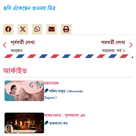
ছবি এঁকেছেন শুভময় মিত্র
পূর্ববর্তী লেখা
পরবর্তী লেখা
আত্মজন
সহোদরা: পর্ব ২
আর্কাইভ
মহানায়ক
শর্মিলা ঠাকুর (Sharmila
Tagore)
সাক্ষাৎকার : পুষ্পমালা এন
ডাকবাংলা.কম