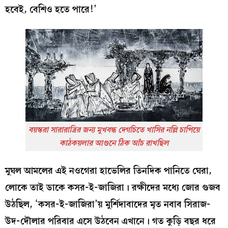
হবেই, বেশিও হতে পারে!’
বয়স্করা সারারাত্রির জন্য মুখবন্ধ দেগচিতে খাসির নল্লি চাপিয়ে
কাঠকয়লার আগুনে ঠিক আঁচ রাখছিল
মুঘল আমলের এই নওগেরা হাভেলির তিনদিক পানিতে ঘেরা,
লোকে তাই ডাকে কসর-ই-জাজিরা। রক্ষীদের মধ্যে জোর গুজব
উঠছিল, ‘কসর-ই-জাজিরা’য় মুর্শিদাবাদের মৃত নবাব সিরাজ-
উদ-দৌলার পরিবার এসে উঠবেন এখানে। গত কুড়ি বছর ধরে