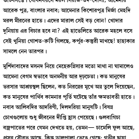
গুটিবসন্তে। যৌবনবয়সে মরল সিরাজ-উদ-দৌলা, আমেনার
আরেক পুত্র, বাংলার নবাব; আমেনার কিশোরপুত্র মির্জা মেহদি
মরল মীরনের হাতে। এদের মারাল সেই বড় বোন! খোদার
দুনিয়ায় এর বিচার হবে না? এই হাভেলিতে আরেক মহলে বসে
সেই খুনিয়া গোশত-রুটি গিলছে, কর্পূর-কস্তুরী মাখছে! হাহাকার
সামলে নেন তারপর।
মুর্শিদাবাদের মসনদ নিয়ে মেহেরুন্নিসার মতো মাথা না ঘামালেও
আমেনা বেগম স্বভাবে অনমনীয় আর দৃঢ়চেতা। কত মানুষের
ভরসার আশ্রয়স্থল ছিলেন, কত নিরন্নের মুখে অন্ন তুলে দিয়েছেন,
কত মানুষের পার্থিব কামনার পূর্তি ঘটেছে তাঁর ক্ষমতাবতী হাতে।
নবাব আলিবর্দির আদরিণী, দিলদরিয়া মানুষটি। বিষন্ন
চোখগুলোয় শুধু জীবনের দীপ্তি হ্রাস পেয়েছে। গুলবাগিচা
বজ্রপাতের পরে যেমন দেখতে হয়, তেমন— চামেলি ফুল আছে,
প্রসন্ন সৌরভ আছে, কিন্তু ডালপালা ভেঙে গেছে; গভীর ছায়া