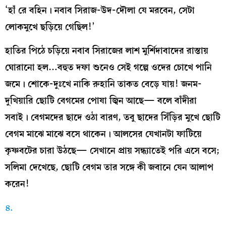
‘হাঁ রে বহিন। নবাব সিরাজ-উদ-দৌলা যে মরবেন, সেটা
লোকমুখে ছড়িয়ে গেছিল!’
হাতির পিঠে চড়িয়ে নবাব সিরাজের লাশ মুর্শিদাবাদের রাস্তায়
ঘোরানো হল…বহুত দফা শুনেও সেই গল্পে ওদের চোখে পানি
জমে। শোকে-দুঃখে নাকি রুহানি তাকত বেড়ে যায়! জনম-
দুখিয়ারি ছোটি বেগমের পোষা জ্বিন আছে— বলে বাঁদীরা
সবাই। বেগমদের ছাদে ওঠা বারণ, তবু ছাদের সিঁড়ির মুখে ছোটি
বেগম মাঝে মাঝে বসে থাকেন। আলসের যেখানটা ফাটিয়ে
কৃষ্ণবটের চারা উঠছে— সেখানে প্রায় সন্ধ্যাতেই পরি এসে বসে;
সলিমা দেখেছে, ছোটি বেগম তার সঙ্গে কী জবানে যেন আলাপ
করেন!
৪.