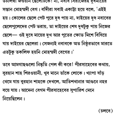
উচালম্বা জওয়ান ছেলেটিকে! না, নবাব সিরাজেরই দুধমায়ের
সন্তান মোহম্মদী বেগ। বাঁদীরা সবাই একাট্টা হয়ে বলে, ‘এইই
হয়। কোলের ছেলে পেট পুরে দুধ পায় না, দাইয়ের দুধ নবাবের
ছেলেপুলেদের পেট ভরায়, তা দাইয়ের শেষ দুধটুকু পায় নিজের
ছেলে— ওই দুধে মায়ের দুখ আর পুতের ক্ষোভ মিশে বিষিয়ে
যায় দাইয়ের ছেলেরা। সেজন্যই নবাবকে অত নিষ্ঠুরভাবে মারতে
এতটুকু তকলিফ হয়নি মোহম্মদী বেগের।’
তবে আমগাছগুলো নিষ্কৃতি পেল কী করে! পীরসাহেবের কথায়,
বুরহান শাহ শিরওয়ানী, খুব মানে তাঁকে লোকে। খ্যাপা ষাঁড়
থেমে যায় বুরহান শাহকে দেখলে, আতিশখানার আগুনে নহর
বয়ে যায়। আমেনা বেগম পীরসাহেবের সুপারিশ মেনে
নিয়েছিলেন।
(চলবে)