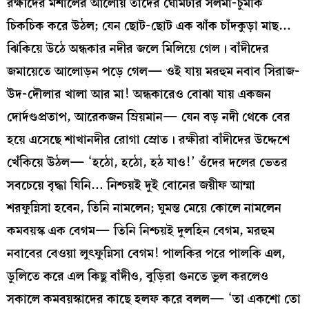
রক্ষীদের মশালের আলোয় তাঁদের ঘোমটার সলমা-চুমকি
চিকচিক করে উঠল; যেন ছোট-ছোট এক ঝাঁক চাঁদকুড়া মাছ…
ঝিকিয়ে উঠে অন্ধকার নদীর জলে মিলিয়ে গেল। বাঁদীদের
জমায়েতে আলোড়ন পড়ে গেল— ওই যায় মরহুম নবাব সিরাজ-
উদ-দৌলার খালা আর মা! অন্ধকারেও বোঝা যায় একজন
দোর্দণ্ডপ্রতাপ, আরেকজন ম্রিয়মান— যেন বড় নদী থেকে বের
হয়ে এসেছে শাখানদীর রোগা স্রোত। রক্ষীরা বাঁদীদের উদ্দেশে
খেঁকিয়ে উঠল— ‘হঠো, হঠো, হঠ যাও!’ ওঁদের দলের ভেতর
সবচেয়ে বৃদ্ধা যিনি… নিশ্চয়ই দুই বোনের জয়ীফ আম্মা
শরফুন্নিসা হবেন, তিনি নামলেন; ঘুমন্ত মেয়ে কোলে নামলেন
কমবয়স্ক এক বেগম— তিনি নিশ্চয়ই দুলহিন বেগম, মরহুম
নবাবের বেওয়া লুৎফুন্নিসা বেগম! পালকির পরে পালকি এল,
ডুলিতে করে এল কিছু বাঁদীও, বুড়িরা গুনতে ভুল করলেও
সকালে কমবয়স্কাদের কাছে হলফ করে বলল— ‘তা একশো তো