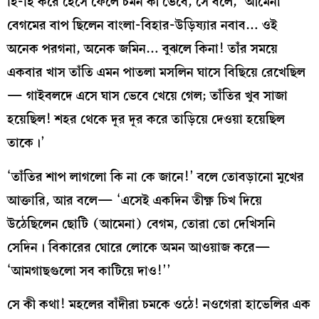
হি-হি করে হেসে ফেলে চমন কী ভেবে, সে বলে, ‘আমেনা
বেগমের বাপ ছিলেন বাংলা-বিহার-উড়িষ্যার নবাব… ওই
অনেক পরগনা, অনেক জমিন… বুঝলে কিনা! তাঁর সময়ে
একবার খাস তাঁতি এমন পাতলা মসলিন ঘাসে বিছিয়ে রেখেছিল
— গাইবলদে এসে ঘাস ভেবে খেয়ে গেল; তাঁতির খুব সাজা
হয়েছিল! শহর থেকে দূর দূর করে তাড়িয়ে দেওয়া হয়েছিল
তাকে।’
‘তাঁতির শাপ লাগলো কি না কে জানে!’ বলে তোবড়ানো মুখের
আক্তারি, আর বলে— ‘এসেই একদিন তীক্ষ্ণ চিখ দিয়ে
উঠেছিলেন ছোটি (আমেনা) বেগম, তোরা তো দেখিসনি
সেদিন। বিকারের ঘোরে লোকে অমন আওয়াজ করে—
‘আমগাছগুলো সব কাটিয়ে দাও!’’
সে কী কথা! মহলের বাঁদীরা চমকে ওঠে! নওগেরা হাভেলির এক