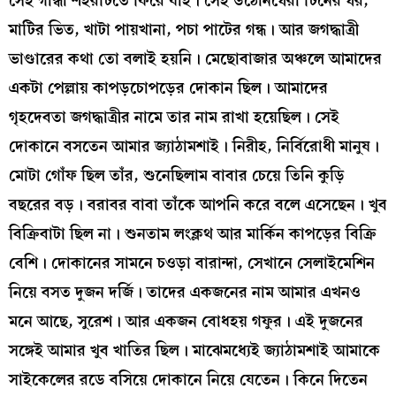
সেই গান্ধা শহরটিতে ফিরে যাই। সেই উঠোনঘেরা টিনের ঘর,
মাটির ভিত, খাটা পায়খানা, পচা পাটের গন্ধ। আর জগদ্ধাত্রী
ভাণ্ডারের কথা তো বলাই হয়নি। মেছোবাজার অঞ্চলে আমাদের
একটা পেল্লায় কাপড়চোপড়ের দোকান ছিল। আমাদের
গৃহদেবতা জগদ্ধাত্রীর নামে তার নাম রাখা হয়েছিল। সেই
দোকানে বসতেন আমার জ্যাঠামশাই। নিরীহ, নির্বিরোধী মানুষ।
মোটা গোঁফ ছিল তাঁর, শুনেছিলাম বাবার চেয়ে তিনি কুড়ি
বছরের বড়। বরাবর বাবা তাঁকে আপনি করে বলে এসেছেন। খুব
বিক্রিবাটা ছিল না। শুনতাম লংক্লথ আর মার্কিন কাপড়ের বিক্রি
বেশি। দোকানের সামনে চওড়া বারান্দা, সেখানে সেলাইমেশিন
নিয়ে বসত দুজন দর্জি। তাদের একজনের নাম আমার এখনও
মনে আছে, সুরেশ। আর একজন বোধহয় গফুর। এই দুজনের
সঙ্গেই আমার খুব খাতির ছিল। মাঝেমধ্যেই জ্যাঠামশাই আমাকে
সাইকেলের রডে বসিয়ে দোকানে নিয়ে যেতেন। কিনে দিতেন