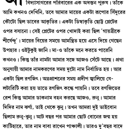
বিদ্যাসাগরের পরিবারের এক অধস্তন পুরুষ। তাঁকে
আমি কখনও দেখিনি, তবে আমার মায়ের একটা রূপোর সিঁদুরের
কৌটো ছিল ডাবের আকৃতির। একটা ডিম্বাকৃতি ছোট্ট প্লেটের
ওপর বসানো। সেই প্লেটের ওপর খোদাই করা ছিল ‘গায়ত্রীকে
শীর্ষেন্দু’। মায়ের বিয়ের সময়ে আমন্ত্রিত হয়ে এসে দিয়ে গেছেন
উপহার। ওইটুকুই জানি। মা-ও তাঁকে মনে করতে পারেনি
কখনও। কিন্তু তাঁর নামটা আমার সঙ্গে আজও সেঁটে আছে। প্রথা
অনুযায়ী আমার নামকরণের সময় দুটো নাম নির্বাচিত হয়। আর
একটা ছিল রণজিৎ। অন্নপ্রাশনের সময় প্রদীপ জ্বালিয়ে যে-
লটারিটি করা হয় তাতে রণজিৎ কল্কে পায়নি। তবে রণজিতের
রেশ কিন্তু আমার ডাকনাম বহন করছে আজও, রুনু। আমার
দিদির নাম ঝর্ণা, তাই থেকে ঝুনু। তখন আমরা দুই ভাইবোন
ছিলাম রুনু-ঝুনু। আট বছর পর আমার ছোট বোনের জন্ম হয়
কাটিহারে, তার নাম বাবা রাখেন পাঞ্চালী। তারও দু’বছর বাদে