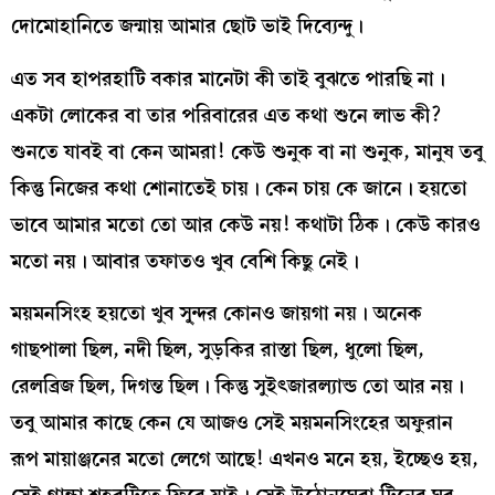
দোমোহানিতে জন্মায় আমার ছোট ভাই দিব্যেন্দু।
এত সব হাপরহাটি বকার মানেটা কী তাই বুঝতে পারছি না।
একটা লোকের বা তার পরিবারের এত কথা শুনে লাভ কী?
শুনতে যাবই বা কেন আমরা! কেউ শুনুক বা না শুনুক, মানুষ তবু
কিন্তু নিজের কথা শোনাতেই চায়। কেন চায় কে জানে। হয়তো
ভাবে আমার মতো তো আর কেউ নয়! কথাটা ঠিক। কেউ কারও
মতো নয়। আবার তফাতও খুব বেশি কিছু নেই।
ময়মনসিংহ হয়তো খুব সু্ন্দর কোনও জায়গা নয়। অনেক
গাছপালা ছিল, নদী ছিল, সুড়কির রাস্তা ছিল, ধুলো ছিল,
রেলব্রিজ ছিল, দিগন্ত ছিল। কিন্তু সুইৎজারল্যান্ড তো আর নয়।
তবু আমার কাছে কেন যে আজও সেই ময়মনসিংহের অফুরান
রূপ মায়াঞ্জনের মতো লেগে আছে! এখনও মনে হয়, ইচ্ছেও হয়,