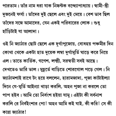
পারতাম। তাঁর নাম ধরা যাক নিষ্কণ্টক বন্দ্যোপাধ্যায়। স্বামী-স্ত্রী
দুজনেই ফর্সা। তাঁদের দুই ছেলে এবং দুই মেয়ে। বেশ ভাব ছিল
তাঁদের সঙ্গে আমাদের, যেন একই পরিবারের লোক। শুধু
হাঁড়িটাই যা আলাদা।
ওই নি জ্যাঠার ছোট ছেলে এক দুর্গাপুজোয়, বোধহয় পঞ্চমীর দিন
কোথা থেকে একটা হাত দুয়েক লম্বা দুর্গামূর্তি ঘাড়ে করে নিয়ে
এল। তাতে কার্তিক, গণেশ, লক্ষ্মী, সরস্বতী সবই আছে।
দেখতেও ভারি ভাল। মুহূর্তে বাড়িতে শোরগোল পড়ে গেল। নি
জ্যাঠামশাই রাগে টং হয়ে বললেন, হারামজাদা, পূজা কাটাইল্যা
দিনে যে-মূর্তি আইন্যা খাড়া করলি, অহন পূজা না করলে তো
পাপ হইব। আমি তো নির্বংশ হইয়া যামু। এইটা কী সর্বনাশ
করলি রে নির্বইংশার পো! অহন আমি কই যাই, কী করি! সে কী
কান্না জ্যাঠার!