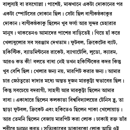
বালুসাই বা রসগোল্লা। পাশেই, মাঝখানে একটা দোকানের পর
একটা স্পোর্টসের দোকান ছিল। সেটা ছিল বাণীকন্ঠকাকুর
দোকান। বাণীকন্ঠকাকু ছিলেন খুব ফর্সা আর সুন্দর চেহারার
মানুষ। থাকতেনও আমাদের পাশের বাড়িতেই। গিয়ে হাঁ করে
খেলাধুলোর সব সরঞ্জাম দেখতাম। ফুটবল, ক্রিকেটের ব্যাট,
হকিস্টিক, ব্যাডমিন্টনের রাকেট, ব্যাগাটেলি, লুডো, ক্যারম,
আরও কত কী! বলতে বাধা নেই তখন হকিস্টিকের কদর কিন্তু
খুব বেশি ছিল। খেলার জন্য নয়, মারপিট করার জন্য। আমার
চার জেঠতুতো দাদার মধ্যে অন্তত দুজন মারকুট্টা স্বভাবের ছিল।
কিন্তু সবচেয়ে বদরাগী, সাহসী আর মারকুট্টা ছিলেন আমার
বাবা। একাধারে ছিলেন কলকাতা বিশ্ববিদ্যালয়ের টেনিস ব্লু, তা
ছাড়া ফুটবল, ক্রিকেট এবং হকিতেও ছিলেন পাকা খেলোয়াড়।
আর তেমনি ছিলেন বেজায় মারপিট করা লোক। ঢাকাই রক্ত তাঁর
শরীরে চনমন করত। সত্যিকারের ডাকাবুকো লোক আমি ওই