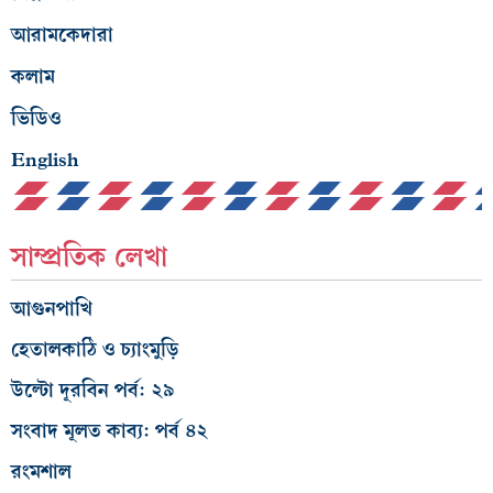
আরামকেদারা
কলাম
ভিডিও
English
সাম্প্রতিক লেখা
আগুনপাখি
হেতালকাঠি ও চ্যাংমুড়ি
উল্টো দূরবিন পর্ব: ২৯
সংবাদ মূলত কাব্য: পর্ব ৪২
রংমশাল