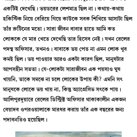
একটিই দেখেছি। ভয়ডরের লেশমাত্র ছিল না। কথায়-কথায়
হকিস্টিক নিয়ে বেরিয়ে গিয়ে কাউকে সবক শিখিয়ে আসাটা ছিল
তাঁর রুটিনের মতো। সারা জীবন বাবার হাতে আমি কত
লোককে যে মার খেতে দেখেছি তার হিসেব নেই। যখন রেলের
পদস্থ অফিসার, তখনও। বাবাকে ভয় পেত না এমন লোক খুব
কমই ছিল। ভয় পাওয়ার আরও একটা কারণ ছিল, মানুষটার
আপসহীন সততা। যে-লোকটা সারাজীবন এক পয়সাও ঘুষ
খায়নি, তাকে সমঝে না চলে লোকের উপায় কী? এমনি সৎ
মানুষকে লোকে ভয় খায় না, কিন্তু অ্যাগ্রেসিভ সৎকে পায়।
আলিপুরদুয়ারে রেলের ডিস্ট্রিক্ট অফিসার থাকাকালীন একজন
বেয়াদব ওপরওয়ালাকে মারধর করায় তাঁর এক বছরের জন্য
পদাবনতিও হয়েছিল।