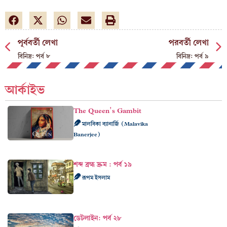
পূর্ববর্তী লেখা
পরবর্তী লেখা
বিনিদ্র: পর্ব ৮
বিনিদ্র: পর্ব ৯
আর্কাইভ
The Queen’s Gambit
মালবিকা ব্যানার্জি (Malavika
Banerjee)
শব্দ ব্রহ্ম দ্রুম : পর্ব ১৯
রূপম ইসলাম
ডেটলাইন: পর্ব ২৮