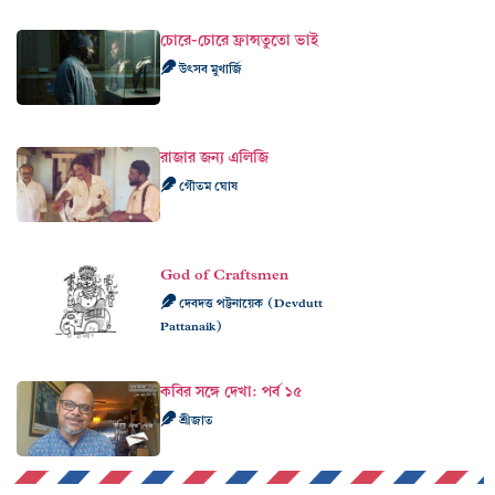
চোরে-চোরে ফ্রান্সতুতো ভাই
উৎসব মুখার্জি
রাজার জন্য এলিজি
গৌতম ঘোষ
God of Craftsmen
দেবদত্ত পট্টনায়েক (Devdutt
Pattanaik)
কবির সঙ্গে দেখা: পর্ব ১৫
শ্রীজাত