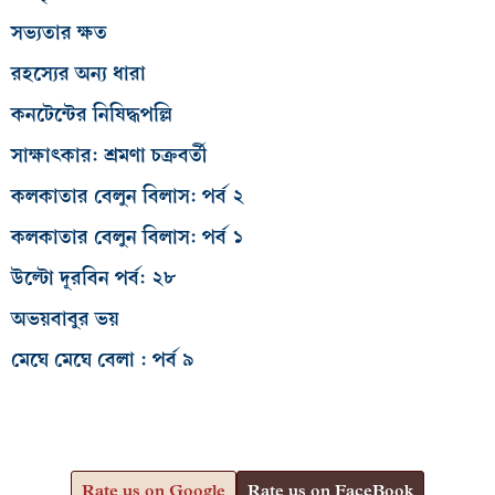
সভ্যতার ক্ষত
রহস্যের অন্য ধারা
কনটেন্টের নিষিদ্ধপল্লি
সাক্ষাৎকার: শ্রমণা চক্রবর্তী
কলকাতার বেলুন বিলাস: পর্ব ২
কলকাতার বেলুন বিলাস: পর্ব ১
উল্টো দূরবিন পর্ব: ২৮
অভয়বাবুর ভয়
মেঘে মেঘে বেলা : পর্ব ৯
Rate us on Google
Rate us on FaceBook