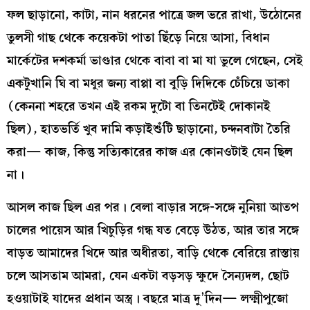
ফল ছাড়ানো, কাটা, নান ধরনের পাত্রে জল ভরে রাখা, উঠোনের
তুলসী গাছ থেকে কয়েকটা পাতা ছিঁড়ে নিয়ে আসা, বিধান
মার্কেটের দশকর্মা ভাণ্ডার থেকে বাবা বা মা যা ভুলে গেছেন, সেই
একটুখানি ঘি বা মধুর জন্য বাপ্পা বা বুড়ি দিদিকে চেঁচিয়ে ডাকা
(কেননা শহরে তখন এই রকম দুটো বা তিনটেই দোকানই
ছিল), হাতভর্তি খুব দামি কড়াইশুঁটি ছাড়ানো, চন্দনবাটা তৈরি
করা— কাজ, কিন্তু সত্যিকারের কাজ এর কোনওটাই যেন ছিল
না।
আসল কাজ ছিল এর পর। বেলা বাড়ার সঙ্গে-সঙ্গে নুনিয়া আতপ
চালের পায়েস আর খিচুড়ির গন্ধ যত বেড়ে উঠত, আর তার সঙ্গে
বাড়ত আমাদের খিদে আর অধীরতা, বাড়ি থেকে বেরিয়ে রাস্তায়
চলে আসতাম আমরা, যেন একটা বড়সড় ক্ষুদে সৈন্যদল, ছোট
হওয়াটাই যাদের প্রধান অস্ত্র। বছরে মাত্র দু’দিন— লক্ষ্মীপুজো