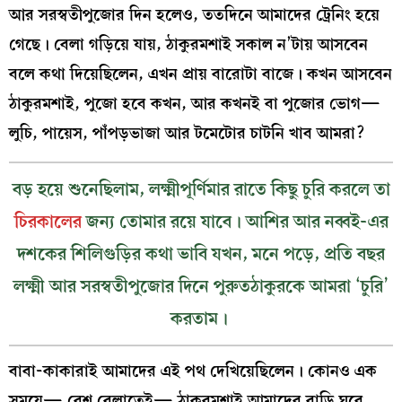
আর সরস্বতীপুজোর দিন হলেও, ততদিনে আমাদের ট্রেনিং হয়ে
গেছে। বেলা গড়িয়ে যায়, ঠাকুরমশাই সকাল ন’টায় আসবেন
বলে কথা দিয়েছিলেন, এখন প্রায় বারোটা বাজে। কখন আসবেন
ঠাকুরমশাই, পুজো হবে কখন, আর কখনই বা পুজোর ভোগ—
লুচি, পায়েস, পাঁপড়ভাজা আর টমেটোর চাটনি খাব আমরা?
বড় হয়ে শুনেছিলাম, লক্ষ্মীপূর্ণিমার রাতে কিছু চুরি করলে তা
চিরকালের
জন্য তোমার রয়ে যাবে। আশির আর নব্বই-এর
দশকের শিলিগুড়ির কথা ভাবি যখন, মনে পড়ে, প্রতি বছর
লক্ষ্মী আর সরস্বতীপুজোর দিনে পুরুতঠাকুরকে আমরা ‘চুরি’
করতাম।
বাবা-কাকারাই আমাদের এই পথ দেখিয়েছিলেন। কোনও এক
সময়ে— বেশ বেলাতেই— ঠাকুরমশাই আমাদের বাড়ি ঘুরে