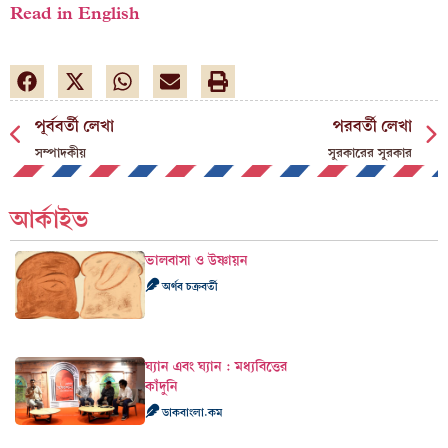
Read in English
পূর্ববর্তী লেখা
পরবর্তী লেখা
সম্পাদকীয়
সুরকারের সুরকার
আর্কাইভ
ভালবাসা ও উষ্ণায়ন
অর্ণব চক্রবর্তী
ঘ্যান এবং ঘ্যান : মধ্যবিত্তের
কাঁদুনি
ডাকবাংলা.কম