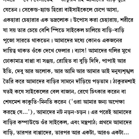
যেতেন। সেকেন্ড-হ্যান্ড হিরো বাইসাইকেলে চেপে আসা,
একহারা চেহারার এক ভদ্রলোক। উপোস করা চেহারায়, শরীরে
যা সয় তার চেয়ে বেশি স্পিডে সাইকেল চালিয়ে বাড়ি-বাড়ি
পুজো সারতে থাকতেন। আমাদের মধ্যে কোনও একজনের
দায়িত্ব থাকত ওঁকে দেখে ফেলার। ব্যাস! আমাদের গলির মুখে
ঢোকামাত্র বাপ্পা বা সঞ্জয়, রোহিত বা বুড়ি দিদি, পাপাই আর
ইতি, দেবু আর অলোক, আর আমি আর আমার ভাই মনুষ্যশৃঙ্খল
তৈরি করে আমাদের বাড়ির সামনে দাঁড়িয়ে পড়তাম। ঠাকুরমশাই
যতই কষে সাইকেলের বেল বাজান, রেগে চিৎকার করেন বা
শেষমেশ কাকুতি-মিনতি করেন (‘ওরা আমার জন্য অপেক্ষা
করছে যে…’), আমাদের নট নড়ন-চড়ন। এর পরেই আমাদের
বাড়ির কম্পাউন্ডে ওঁর সাইকেল, এবং মন্ত্রপাঠ; প্রথমে আমাদের
বাড়ি, তারপর বাপ্পাদের, তারপর আর একটা, আরও একটা…