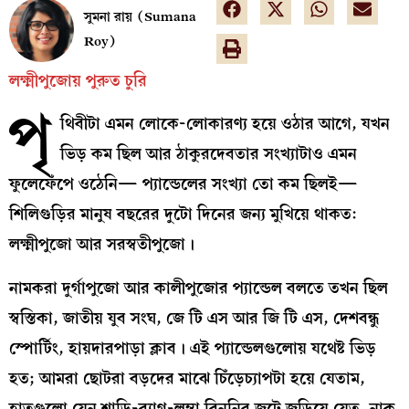
সুমনা রায় (Sumana
Roy)
লক্ষ্মীপুজোয় পুরুত চুরি
পৃ
থিবীটা এমন লোকে-লোকারণ্য হয়ে ওঠার আগে, যখন
ভিড় কম ছিল আর ঠাকুরদেবতার সংখ্যাটাও এমন
ফুলেফেঁপে ওঠেনি— প্যান্ডেলের সংখ্যা তো কম ছিলই—
শিলিগুড়ির মানুষ বছরের দুটো দিনের জন্য মুখিয়ে থাকত:
লক্ষ্মীপুজো আর সরস্বতীপুজো।
নামকরা দুর্গাপুজো আর কালীপুজোর প্যান্ডেল বলতে তখন ছিল
স্বস্তিকা, জাতীয় যুব সংঘ, জে টি এস আর জি টি এস, দেশবন্ধু
স্পোর্টিং, হায়দারপাড়া ক্লাব। এই প্যান্ডেলগুলোয় যথেষ্ট ভিড়
হত; আমরা ছোটরা বড়দের মাঝে চিঁড়েচ্যাপটা হয়ে যেতাম,
হাতগুলো যেন শাড়ি-ব্যাগ-লম্বা বিনুনির জটে জড়িয়ে যেত, নাক