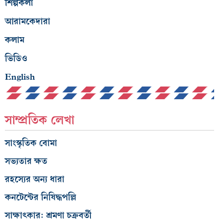
শিল্পকলা
আরামকেদারা
কলাম
ভিডিও
English
সাম্প্রতিক লেখা
সাংস্কৃতিক বোমা
সভ্যতার ক্ষত
রহস্যের অন্য ধারা
কনটেন্টের নিষিদ্ধপল্লি
সাক্ষাৎকার: শ্রমণা চক্রবর্তী