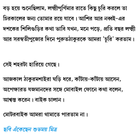
বড় হয়ে শুনেছিলাম, লক্ষ্মীপূর্ণিমার রাতে কিছু চুরি করলে তা
চিরকালের জন্য তোমার রয়ে যাবে। আশির আর নব্বই-এর
দশকের শিলিগুড়ির কথা ভাবি যখন, মনে পড়ে, প্রতি বছর লক্ষ্মী
আর সরস্বতীপুজোর দিনে পুরুতঠাকুরকে আমরা ‘চুরি’ করতাম।
সেই শহরটা হারিয়ে গেছে।
আজকাল ঠাকুরমশাইরা ঘড়ি ধরে, কাঁটায়-কাঁটায় আসেন,
অপেক্ষারত যজমানদের সঙ্গে মোবাইল ফোনে কথা বলেন,
আশ্বস্ত করেন। বাইক চালান।
মোটরবাইক আমরা থামাতে পারতাম না।
ছবি এঁকেছেন শুভময় মিত্র