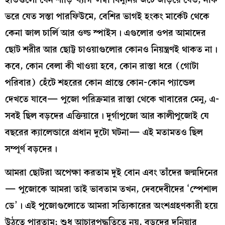
ভরে যেত সস্তা পারফিউমে, বেশির ভাগই হংকং মার্কেট থেকে
কেনা জাল চার্লি আর ওল্ড স্পাইস। এগুলোর ওপর আমাদের
ছোট শরীর আর ছোট্ট চাওয়াগুলোর কোনও নিয়ন্ত্রণই থাকত না।
কবে, কোন বেলা কী খাওয়া হবে, কোন রাস্তা ধরে (গোটা
পরিবার) হেঁটে শহরের কোন প্রান্তে কোন-কোন প্যান্ডেল
দেখতে যাবে— পুজো পরিক্রমার রাস্তা থেকে খাবারের মেনু, এ-
সবই ছিল বড়দের এক্তিয়ারে। দুর্গাপুজো আর কালীপুজোই যে
বছরের ক্যালেন্ডারে প্রধান দুটো ঘটনা— এই মতামতও ছিল
সম্পূর্ণ বড়দের।
আমরা ছোটরা অপেক্ষা করতাম দুই বোন এবং তাঁদের জন্মদিনের
— পুজোকে আমরা তাই ভাবতাম তখন, দেবদেবীদের ‘স্পেশাল
ডে’। এই পুজোগুলোতে আমরা সত্যিকারের অংশগ্রহণকারী হয়ে
উঠতে পারতাম; শুধু আচারপদ্ধতিতে নয়, বড়দের দুনিয়ার