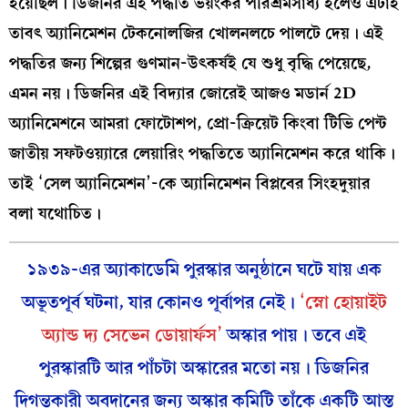
হয়েছিল। ডিজনির এই পদ্ধতি ভয়ংকর পরিশ্রমসাধ্য হলেও এটাই
তাবৎ অ্যানিমেশন টেকনোলজির খোলনলচে পালটে দেয়। এই
পদ্ধতির জন্য শিল্পের গুণমান-উৎকর্ষই যে শুধু বৃদ্ধি পেয়েছে,
এমন নয়। ডিজনির এই বিদ্যার জোরেই আজও মডার্ন 2D
অ্যানিমেশনে আমরা ফোটোশপ, প্রো-ক্রিয়েট কিংবা টিভি পেন্ট
জাতীয় সফটওয়্যারে লেয়ারিং পদ্ধতিতে অ্যানিমেশন করে থাকি।
তাই ‘সেল অ্যানিমেশন’-কে অ্যানিমেশন বিপ্লবের সিংহদুয়ার
বলা যথোচিত।
১৯৩৯-এর অ্যাকাডেমি পুরস্কার অনুষ্ঠানে ঘটে যায় এক
অভূতপূর্ব ঘটনা, যার কোনও পূর্বাপর নেই।
‘স্নো হোয়াইট
অ্যান্ড দ্য সেভেন ডোয়ার্ফস’
অস্কার পায়। তবে এই
পুরস্কারটি আর পাঁচটা অস্কারের মতো নয়। ডিজনির
দিগন্তকারী অবদানের জন্য অস্কার কমিটি তাঁকে একটি আস্ত