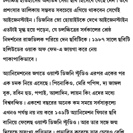
চলচ্চিত্র ইতিহাসের অন্যতম সেরা ছবি হিসেবে বেছে নেন। তবে
প্রশংসার তালিকায় সম্ভবত সবচেয়ে এগিয়ে থাকবেন সের্গেই
আইজেনস্টাইন। ডিজনির স্নো হোয়াইটকে দেখে আইজেনস্টাইন
এতটাই মুগ্ধ হয়ে পড়েন, যে চলচ্চিত্রের সর্বকালের শ্রেষ্ঠ
নিদর্শনের রাজতিলক পরিয়ে দেন ছবিটিকে। ১৯৮৭ সালে ছবিটি
হলিউডের ওয়াক অফ ফেম-এ জায়গা করে নেয়
পাকাপাকিভাবে।
অ্যানিমেশনের জগতে ওয়াল্ট ডিজনি স্টুডিও এরপর একের পর
এক চমক নিয়ে এসেছে। পিনোকিও, মেরি পপিন্স, দ্য জাঙ্গল
বুক, রবিন হুড, পপাই, আলাদিন, লায়ন কিং এদের মধ্যে
বিশ্ববন্দিত। একশো বছরের অনেক কম সময়ে সর্বসাকুল্যে
এখনও পর্যন্ত নয় নয় করে ১৩৯টি অ্যানিমেশন ফিচার ছবি
বানিয়ে ফেলেছ ওয়াল্ট ডিজনি স্টুডিও। আর তার সঙ্গে জন্ম
দিয়েছে অসংখ্য প্রতিভার। প্রভাবিত করেছে তার চেয়েও বেশি