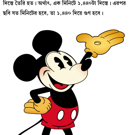
দিস্তে তৈরি হত। অর্থাৎ, এক মিনিটে ১,৪৪০টা দিস্তে। এরপর
ছবি যত মিনিটের হবে, তা ১,৪৪০ দিয়ে গুণ হবে।