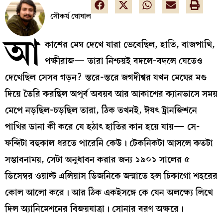
সৌকর্য ঘোষাল
আ
কাশের মেঘ দেখে যারা ভেবেছিল, হাতি, বাজপাখি,
পক্ষীরাজ— তারা নিশ্চয়ই বদলে-বদলে যেতেও
দেখেছিল সেসব গড়ন? স্তরে-স্তরে জগদীশ্বর যখন মেঘের মণ্ড
দিয়ে তৈরি করছিল অপূর্ব অবয়ব আর আকাশের ক্যানভাসে সময়
মেপে নড়ছিল-চড়ছিল তারা, ঠিক তখনই, ঈষৎ ট্রানজিশনে
পাখির ডানা কী করে যে হঠাৎ হাতির কান হয়ে যায়— সে-
ফন্দিটা বহুকাল ধরতে পারেনি কেউ। টেকনিকটা আসলে কতটা
সম্ভাবনাময়, সেটা অনুধাবন করার জন্য ১৯০১ সালের ৫
ডিসেম্বর ওয়াল্ট এলিয়াস ডিজনিকে জন্মাতে হল চিকাগো শহরের
কোল আলো করে। আর ঠিক একইসঙ্গে কে যেন অলক্ষ্যে লিখে
দিল অ্যানিমেশনের বিজয়যাত্রা। সোনার বরণ অক্ষরে।