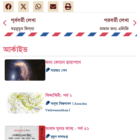
পূর্ববর্তী লেখা
পরবর্তী লেখা
ধড়মুন্ডুর কিস্সা
রাজার জন্য এলিজি
আর্কাইভ
অন্য কোনো ছায়াপথে
সারস্বত সেন
বিন্দাসিনী: পর্ব ২
অনুষা বিশ্বনাথন (Anusha
Vishwanathan)
সংবাদ মূলত কাব্য : পর্ব ৩১
মৃদুল দাশগুপ্ত