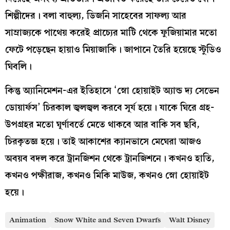
শিল্পীদের। বলা বাহুল্য, ডিজনি সাহেবের সাফল্য আর
সাম্রাজ্যকে পাথেয় করেই প্রাচ্যের মাটি থেকে ফুজিয়ামার মতো
ফেটে পড়েছেন হায়াও মিয়াজাকি। জাপানে তৈরি হয়েছে স্টুডিও
ঘিবলি।
কিন্তু অ্যানিমেশন-এর ইতিহাসে ‘স্নো হোয়াইট অ্যান্ড দ্য সেভেন
ডোয়ার্ফস’ চিরকাল জ্বলজ্বল করবে সূর্য হয়ে। যাকে ঘিরে গ্রহ-
উপগ্রহর মতো ঘূর্ণাবর্তে মেতে থাকবে আর বাকি সব ছবি,
চিরকৃতজ্ঞ হয়ে। তাই আকাশের ক্যানভাসে মেঘেরা আজও
অবয়ব বদল করে ট্রানজিশন থেকে ট্রানজিশনে। কখনও হাতি,
কখনও পক্ষীরাজ, কখনও মিকি মাউজ, কখনও স্নো হোয়াইট
হয়ে।
Animation
Snow White and Seven Dwarfs
Walt Disney