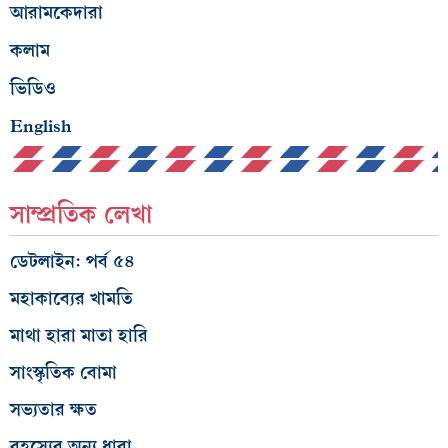
আরামকেদারা
কলাম
ভিডিও
English
সাম্প্রতিক লেখা
ডেটলাইন: পর্ব ৫৪
মহাকাব্যের খামতি
মাথা হারা মাতা হারি
সাংস্কৃতিক বোমা
সভ্যতার ক্ষত
রহস্যের অন্য ধারা