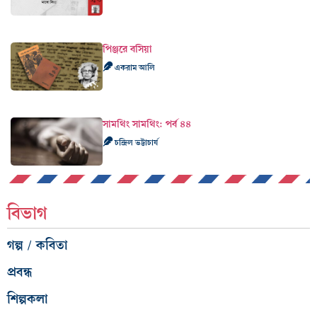
পিঞ্জরে বসিয়া
একরাম আলি
সামথিং সামথিং: পর্ব ৪৪
চন্দ্রিল ভট্টাচার্য
বিভাগ
গল্প / কবিতা
প্রবন্ধ
শিল্পকলা