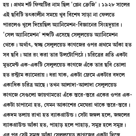
হয়। প্রথম শর্ট ফিল্মটির নাম ছিল ‘প্লেন ক্রেজি’। ১৯২৮ সালের
এই ছবিটি তৎকালীন সময়ে খুব বিশেষ সাড়া না ফেলতে
পারলেও খুলে দিয়েছিল অ্যানিমেশন-বিজ্ঞানের সিংহদুয়ার।
‘সেল অ্যানিমেশন’ শব্দটি এসেছে সেলুলয়েড অ্যানিমেশন
থেকে। অর্থাৎ, স্বচ্ছ সেলুলয়েড কাগজের ওপর প্রথমে আঁকা হত
সব ছবি। আর রং করা তার উলটোপিঠে। চরিত্রের প্রতি একটা
মুভমেন্ট এক-একটি সেলুলয়েড কাগজে এঁকে তার ছবি তোলা
হত রস্ট্রাম ক্যামেরায়। ধরা যাক, একটা ফ্রেমে একটার বদলে
একাধিক চরিত্র আছে। তখন আলাদা-আলাদা সেলুলয়েড
কাগজে সেগুলো জায়গামতো এঁকে স্তরে-স্তরে একের ওপর এক-
একটা চাপানো হত, যেমন আকাশের মেঘেরা থাকে স্তরে-স্তরে।
একদম তলায় রাখা হত ব্যাকগ্রাউন্ড। সেটা জঙ্গল হলে, জঙ্গলের
ব্যাকগ্রাউন্ড আঁকা হত, পাহাড় হলে পাহাড়, সমুদ্র হলে সমুদ্র।
এর পর সেই সমস্ত আঁকা সেলুলয়েড কাগজের একটা দিস্তে