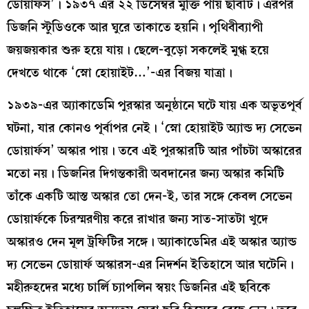
ডোয়ার্ফস’। ১৯৩৭ এর ২২ ডিসেম্বর মুক্তি পায় ছবিটি। এরপর
ডিজনি স্টুডিওকে আর ঘুরে তাকাতে হয়নি। পৃথিবীব্যাপী
জয়জয়কার শুরু হয়ে যায়। ছেলে-বুড়ো সকলেই মুগ্ধ হয়ে
দেখতে থাকে ‘স্নো হোয়াইট…’-এর বিজয় যাত্রা।
১৯৩৯-এর অ্যাকাডেমি পুরস্কার অনুষ্ঠানে ঘটে যায় এক অভূতপূর্ব
ঘটনা, যার কোনও পূর্বাপর নেই। ‘স্নো হোয়াইট অ্যান্ড দ্য সেভেন
ডোয়ার্ফস’ অস্কার পায়। তবে এই পুরস্কারটি আর পাঁচটা অস্কারের
মতো নয়। ডিজনির দিগন্তকারী অবদানের জন্য অস্কার কমিটি
তাঁকে একটি আস্ত অস্কার তো দেন-ই, তার সঙ্গে কেবল সেভেন
ডোয়ার্ফকে চিরস্মরণীয় করে রাখার জন্য সাত-সাতটা খুদে
অস্কারও দেন মূল ট্রফিটির সঙ্গে। অ্যাকাডেমির এই অস্কার অ্যান্ড
দ্য সেভেন ডোয়ার্ফ অস্কারস-এর নিদর্শন ইতিহাসে আর ঘটেনি।
মহীরুহদের মধ্যে চার্লি চ্যাপলিন স্বয়ং ডিজনির এই ছবিকে