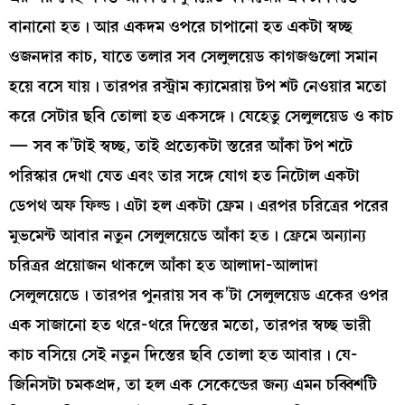
বানানো হত। আর একদম ওপরে চাপানো হত একটা স্বচ্ছ
ওজনদার কাচ, যাতে তলার সব সেলুলয়েড কাগজগুলো সমান
হয়ে বসে যায়। তারপর রস্ট্রাম ক্যামেরায় টপ শট নেওয়ার মতো
করে সেটার ছবি তোলা হত একসঙ্গে। যেহেতু সেলুলয়েড ও কাচ
— সব ক’টাই স্বচ্ছ, তাই প্রত্যেকটা স্তরের আঁকা টপ শটে
পরিস্কার দেখা যেত এবং তার সঙ্গে যোগ হত নিটোল একটা
ডেপথ অফ ফিল্ড। এটা হল একটা ফ্রেম। এরপর চরিত্রের পরের
মুভমেন্ট আবার নতুন সেলুলয়েডে আঁকা হত। ফ্রেমে অন্যান্য
চরিত্রর প্রয়োজন থাকলে আঁকা হত আলাদা-আলাদা
সেলুলয়েডে। তারপর পুনরায় সব ক’টা সেলুলয়েড একের ওপর
এক সাজানো হত থরে-থরে দিস্তের মতো, তারপর স্বচ্ছ ভারী
কাচ বসিয়ে সেই নতুন দিস্তের ছবি তোলা হত আবার। যে-
জিনিসটা চমকপ্রদ, তা হল এক সেকেন্ডের জন্য এমন চব্বিশটি