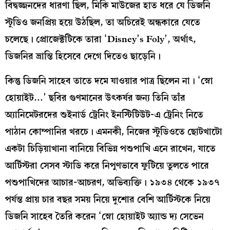
বিদ্বজ্জনদের ধারণা ছিল, মিকি মাউজের হাত ধরে যে ডিজনি
স্টুডিও জনপ্রিয় হয়ে উঠছিল, তা অচিরেই অন্ধকারে যেতে
চলেছে। প্রোজেক্টটিকে তারা ‘Disney’s Foly’, অর্থাৎ,
ডিজনির ভ্রান্তি হিসেবে দেগে দিতেও ছাড়েনি।
কিন্তু ডিজনি সাহেব তাতে দমে যাওয়ার পাত্র ছিলেন না। ‘স্নো
হোয়াইট…’ ছবির গুণমানের উৎকর্ষর জন্য তিনি তাঁর
অ্যানিমেটরদের শুইনার্ড ট্রেনিং ইনস্টিটিউট-এ ট্রেনিং নিতে
পাঠান কোম্পানির খরচে। এমনকী, নিজের স্টুডিওতে ছোটখাটো
একটা চিড়িয়াখানা বানিয়ে বিভিন্ন পশুপাখি এনে রাখেন, যাতে
আর্টিস্টরা সেসব স্টাডি করে নিপুণভাবে ফুটিয়ে তুলতে পারে
পশুপাখিদের আচার-আচরণ, অভিব্যক্তি। ১৯৩৪ থেকে ১৯৩৭
পর্যন্ত প্রায় চার বছর সময় নিয়ে দুশোর বেশি আর্টিস্টকে নিয়ে
ডিজনি সাহেব তৈরি করেন ‘স্নো হোয়াইট অ্যান্ড দ্য সেভেন