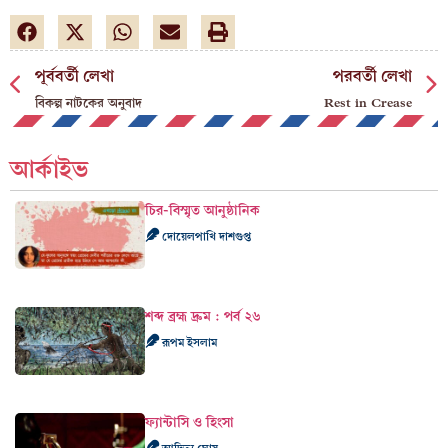
পূর্ববর্তী লেখা
পরবর্তী লেখা
বিকল্প নাটকের অনুবাদ
Rest in Crease
আর্কাইভ
চির-বিস্মৃত আনুষ্ঠানিক
দোয়েলপাখি দাশগুপ্ত
শব্দ ব্রহ্ম দ্রুম : পর্ব ২৬
রূপম ইসলাম
ফ্যান্টাসি ও হিংসা