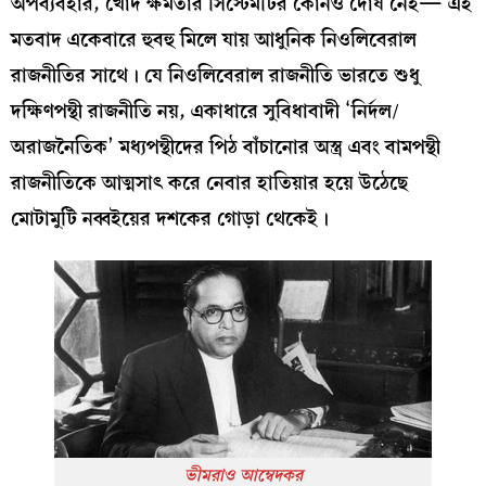
অপব্যবহার, খোদ ক্ষমতার সিস্টেমটির কোনও দোষ নেই— এই
মতবাদ একেবারে হুবহু মিলে যায় আধুনিক নিওলিবেরাল
রাজনীতির সাথে। যে নিওলিবেরাল রাজনীতি ভারতে শুধু
দক্ষিণপন্থী রাজনীতি নয়, একাধারে সুবিধাবাদী ‘নির্দল/
অরাজনৈতিক’ মধ্যপন্থীদের পিঠ বাঁচানোর অস্ত্র এবং বামপন্থী
রাজনীতিকে আত্মসাৎ করে নেবার হাতিয়ার হয়ে উঠেছে
মোটামুটি নব্বইয়ের দশকের গোড়া থেকেই।
ভীমরাও আম্বেদকর