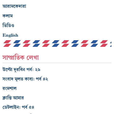
আরামকেদারা
কলাম
ভিডিও
English
সাম্প্রতিক লেখা
উল্টো দূরবিন পর্ব: ২৯
সংবাদ মূলত কাব্য: পর্ব ৪২
রংমশাল
ক্লান্তি আমার
ডেটলাইন: পর্ব ৫৪