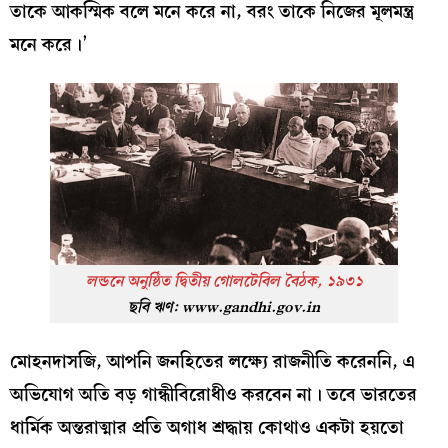
তাকে আকস্মিক বলে মনে করে না, বরং তাকে নিজের মূলমন্ত্র
মনে করে।’
লন্ডনে অনুষ্ঠিত দ্বিতীয় গোলটেবিল বৈঠক, ১৯৩১
ছবি ঋণ:
www.gandhi.gov.in
মোহনদাসজি, আপনি জনহিতের লক্ষ্যে রাজনীতি করেননি, এ
অভিযোগ অতি বড় গান্ধীবিরোধীও করবেন না। তবে ভারতের
ধার্মিক অন্তরাত্মার প্রতি অগাধ শ্রদ্ধায় কোথাও একটা হয়তো