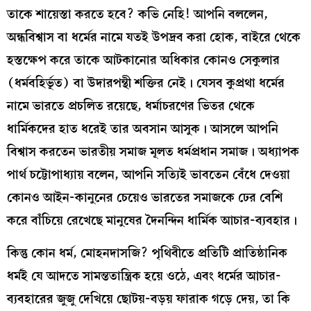
তাকে শায়েস্তা করতে হবে? কভি নেহি! আপনি বললেন,
অন্ধবিশ্বাস বা ধর্মের নামে যতই উপদ্রব করা হোক, বাইরে থেকে
হস্তক্ষেপ করে তাকে আটকানোর অধিকার কোনও সেকুলার
(ধর্মবহির্ভূত) বা উদারপন্থী শক্তির নেই। যেসব কুপ্রথা ধর্মের
নামে ভারতে প্রচলিত রয়েছে, ধর্মাচরণের ভিতর থেকে
ধার্মিকদের হাত ধরেই তার অবসান আসুক। আসলে আপনি
বিশ্বাস করতেন ভারতীয় সমাজ মূলত ধর্মপ্রধান সমাজ। অধ্যাপক
পার্থ চট্টোপাধ্যায় বলেন, আপনি সত্যিই ভাবতেন বেঁধে দেওয়া
কোনও আইন-কানুনের চেয়েও ভারতের সমাজকে ঢের বেশি
করে বাঁচিয়ে রেখেছে মানুষের দৈনন্দিন ধার্মিক আচার-ব্যবহার।
কিন্তু কোন ধর্ম, মোহনদাসজি? পৃথিবীতে প্রতিটি প্রাতিষ্ঠানিক
ধর্মই যে আদতে সামন্ততান্ত্রিক হয়ে ওঠে, এবং ধর্মের আচার-
ব্যবহারের জুজু দেখিয়ে ছোটয়-বড়য় ফারাক গড়ে দেয়, তা কি