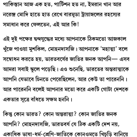
পাকিস্তান আজ এক হত, পার্টিশন হত না, ইমরান খান আর
নরেন্দ্র মোদি হাতে হাত রেখে বারমুডা ট্রায়াঙ্গলের রহস্যের
সমাধান করে ফেলতেন, এই আর কি!
এই দুই পক্ষের দ্বন্দযুদ্ধের মধ্যে আপনাকে ঠিকমতো আজকাল
খুঁজে পাওয়া মুশকিল, মোহনদাসজি। আপনাকে ‘মহাত্মা’ বলে
সম্বোধন করতে হয়, ভারতবর্ষের জাতির জনক আপনি— এসব
আমরা সবাই স্কুলে পড়েছি। এও শুনেছি, ভারতের অন্তরাত্মাকে
আপনি যেভাবে চিনতে পেরেছিলেন, আর কেউ তা পারেননি।
আর পারেননি বলেই আপনার মতো করে একটি গোটা দেশকে
একতার সূত্রে বাঁধতে সক্ষম হননি।
কিন্তু কোন ভারত? কোন অন্তরাত্মা? কোন জাতির জনক
আপনি? মোহনদাসজি, ভারতবর্ষ যে ঠিক একটি দেশ নয়,
একাধিক ভাষা-ধর্ম-শ্রেণি-জাতিকে কোনওমতে খিচুড়ি বানিয়ে