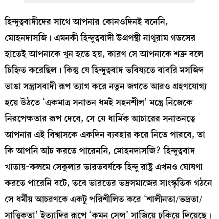
হিন্দুত্ববাদীদের সাথে আপনার কোনওদিনই বনেনি,
মোহনদাসজি। এমনকী হিন্দুত্ববাদী উগ্রপন্থী নাথুরাম গডসের
হাতেই আপনাকে খুন হতে হয়, কারণ সে আপনাকে শত্রু বলে
চিহ্নিত করেছিল। কিন্তু যে হিন্দুত্ববাদ ভবিষ্যতে বাবরি মসজিদ
ভাঙা সন্ত্রাসবাদী রূপ ত্যাগ করে নতুন জগতে আরও গ্রহণযোগ্য
হয়ে উঠতে ‘একমাত্র সনাতন ধর্মই সহনশীল’ মন্ত্রে নিজেকে
নিরপেক্ষতার রূপ দেবে, সে যে ধার্মিক আচারের সনাতনত্বে
আপনার এই বিশ্বাসকে একদিন ব্যবহার করে নিতে পারবে, তা
কি আপনি আঁচ করতে পারেননি, মোহনদাসজি? হিন্দুত্ববাদ
খাতায়-কলমে সেকুলার ভারতবর্ষকে হিন্দু রাষ্ট্র এখনও ঘোষণা
করতে পারেনি বটে, তবে ভারতের ভদ্রসমাজের সাংস্কৃতিক গঠনে
সে ধর্মীয় আচরণকে একটু পরিশীলিত করে ‘শালীনতা/ভদ্রতা/
সাত্ত্বিকতা’ ইত্যাদির রূপে ‘কমন সেন্স’ সাজিয়ে ঢুকিয়ে দিয়েছে।