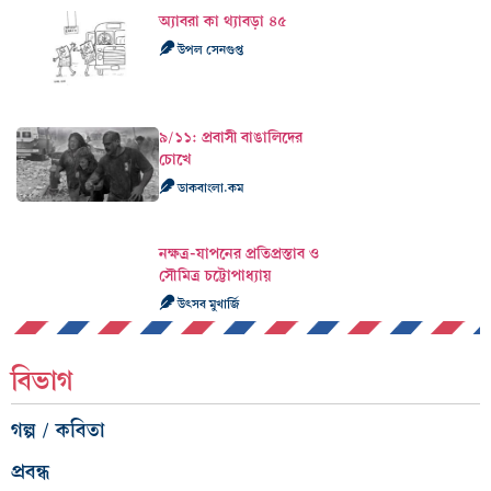
অ্যাবরা কা থ্যাবড়া ৪৫
উপল সেনগুপ্ত
৯/১১: প্রবাসী বাঙালিদের
চোখে
ডাকবাংলা.কম
নক্ষত্র-যাপনের প্রতিপ্রস্তাব ও
সৌমিত্র চট্টোপাধ্যায়
উৎসব মুখার্জি
বিভাগ
গল্প / কবিতা
প্রবন্ধ