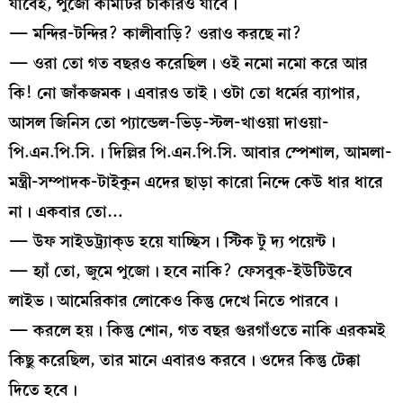
যাবেই, পুজো কমিটির চাকরিও যাবে।
— মন্দির-টন্দির? কালীবাড়ি? ওরাও করছে না?
— ওরা তো গত বছরও করেছিল। ওই নমো নমো করে আর
কি! নো জাঁকজমক। এবারও তাই। ওটা তো ধর্মের ব্যাপার,
আসল জিনিস তো প্যান্ডেল-ভিড়-স্টল-খাওয়া দাওয়া-
পি.এন.পি.সি.। দিল্লির পি.এন.পি.সি. আবার স্পেশাল, আমলা-
মন্ত্রী-সম্পাদক-টাইকুন এদের ছাড়া কারো নিন্দে কেউ ধার ধারে
না। একবার তো…
— উফ সাইডট্র্যাক্‌ড হয়ে যাচ্ছিস। স্টিক টু দ্য পয়েন্ট।
— হ্যাঁ তো, জুমে পুজো। হবে নাকি? ফেসবুক-ইউটিউবে
লাইভ। আমেরিকার লোকেও কিন্তু দেখে নিতে পারবে।
— করলে হয়। কিন্তু শোন, গত বছর গুরগাঁওতে নাকি এরকমই
কিছু করেছিল, তার মানে এবারও করবে। ওদের কিন্তু টেক্কা
দিতে হবে।