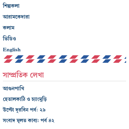
শিল্পকলা
আরামকেদারা
কলাম
ভিডিও
English
সাম্প্রতিক লেখা
আগুনপাখি
হেতালকাঠি ও চ্যাংমুড়ি
উল্টো দূরবিন পর্ব: ২৯
সংবাদ মূলত কাব্য: পর্ব ৪২