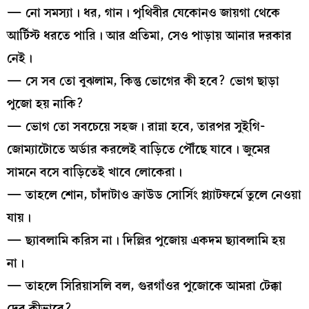
— নো সমস্যা। ধর, গান। পৃথিবীর যেকোনও জায়গা থেকে
আর্টিস্ট ধরতে পারি। আর প্রতিমা, সেও পাড়ায় আনার দরকার
নেই।
— সে সব তো বুঝলাম, কিন্তু ভোগের কী হবে? ভোগ ছাড়া
পুজো হয় নাকি?
— ভোগ তো সবচেয়ে সহজ। রান্না হবে, তারপর সুইগি-
জোম্যাটোতে অর্ডার করলেই বাড়িতে পৌঁছে যাবে। জুমের
সামনে বসে বাড়িতেই খাবে লোকেরা।
— তাহলে শোন, চাঁদাটাও ক্রাউড সোর্সিং প্ল্যাটফর্মে তুলে নেওয়া
যায়।
— ছ্যাবলামি করিস না। দিল্লির পুজোয় একদম ছ্যাবলামি হয়
না।
— তাহলে সিরিয়াসলি বল, গুরগাঁওর পুজোকে আমরা টেক্কা
দেব কীভাবে?