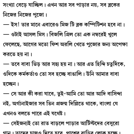
সংখ্যা বেড়ে যাচ্ছিল। এখন আর সব পাড়ার নয়, সব ব্লকের
নিজের নিজের পুজো।
— ইস! তার মানে এবারেও মিজ টি ব্লক কম্পিটিশন হবে না।
— ওটাই আসল মিস। বিজলি গ্রিল তো এক নম্বরেই খুলে
ফেলেছে, আগের মতো ফিশ অরলি খেতে পুজোর জন্য অপেক্ষা
করতে হয় না।
— তবে বাবা ভিড় আর সহ্য হয় না। আর এত হিন্দি চতুর্দিকে,
ওদিকে কর্মকর্তাও তো সব হচ্ছে বাঙালি। উনি আমার বাবা
হচ্ছেন।
— সে আর কী করা যাবে, তুই-আমি তো আর আদি বাসিন্দা
নই, অর্গানাইজার সব তিন প্রজন্ম দিল্লিতে থাকে, বাংলা যে
এখনও বলতে পারে এই যথেষ্ট।
— সেইজন্যই তো রাত বাড়লে পাড়ার আর্টিস্টদের বেসুরো
গান। তাদের চান্সও দিতে হবে, পাশের বাড়ির লোক হচ্ছে।