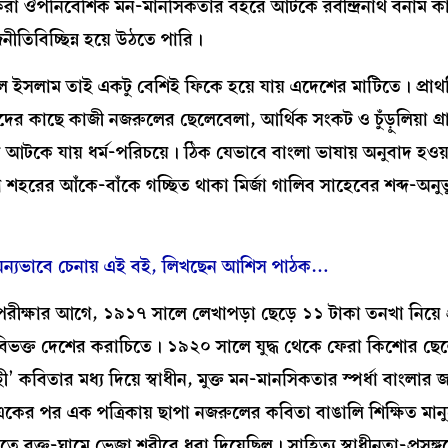
ন্ন করা ঔপনিবেশিক মন-মানসিকতার বহরে আটকে রবীন্দ্রনাথ বনাম 
ীতিবিচ্ছিন্ন হয়ে উঠতে পারি।
 ইসলাম তাই একটু বেশিই ফিকে হয়ে যায় এদেশের মাটিতে। প্রা
ের কাছে কাজী নজরুলের ছেলেবেলা, আর্থিক সংকট ও চুঁড়ুলিয়া গ্
য়ে আটকে যায় ধর্ম-পরিচয়ে। ঠিক যেভাবে বাংলা ভাষায় অনুবাদ হও
হরের আঁকে-বাঁকে গচ্ছিত থাকা মির্জা গালিব সাহেবের শব্দ-অনুভূতি
কে অন্যভাবে চেনায় এই বই, লিখছেন আশিস পাঠক…
র পরীক্ষার আগে, ১৯১৭ সালে লেখাপড়া ছেড়ে ১১ টাকা তনখা নিয়ে 
ন অবিভক্ত দেশের করাচিতে। ১৯২০ সালে যুদ্ধ থেকে ফেরা কিশোর ছে
 কবিতার মধ্য দিয়ে স্বাধীন, মুক্ত মন-মানসিকতার স্পর্ধা বাংলার 
 একের পর এক পত্রিকায় ছাপা নজরুলের কবিতা বাঙালি শিক্ষিত মান
ে রক্ত-ঘামে ভেজা শরীরে ধরা দিয়েছিল। সাহিত্য স্বাধীনতা-প্রসঙ্