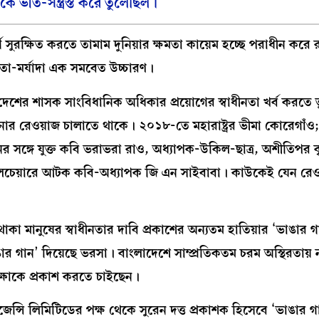
ে ভীত-সন্ত্রস্ত করে তুলেছিল।
রক্ষিত করতে তামাম দুনিয়ার ক্ষমতা কায়েম হচ্ছে পরাধীন করে 
মতা-মর্যাদা এক সমবেত উচ্চারণ।
ীন দেশের শাসক সাংবিধানিক অধিকার প্রয়োগের স্বাধীনতা খর্ব করতে 
োর রেওয়াজ চালাতে থাকে। ২০১৮-তে মহারাষ্ট্রর ভীমা কোরেগাঁ
র সঙ্গে যুক্ত কবি ভরাভরা রাও, অধ্যাপক-উকিল-ছাত্র, অশীতিপর বৃ
ে হুইলচেয়ারে আটক কবি-অধ্যাপক জি এন সাইবাবা। কাউকেই যেন রে
া মানুষের স্বাধীনতার দাবি প্রকাশের অন্যতম হাতিয়ার ‘ভাঙার 
াঙার গান’ দিয়েছে ভরসা। বাংলাদেশে সাম্প্রতিকতম চরম অস্থিরতায়
্ক্ষাকে প্রকাশ করতে চাইছেন।
ন্সি লিমিটিডের পক্ষ থেকে সুরেন দত্ত প্রকাশক হিসেবে ‘ভাঙার 