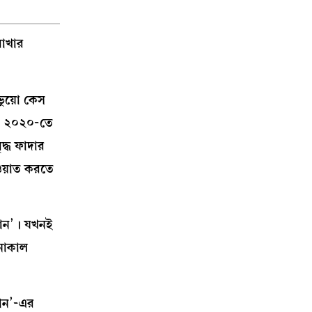
রাখার
ভুয়ো কেস
ও; ২০২০-তে
দ্ধ ফাদার
ওয়াত করতে
গান’। যখনই
 নাকাল
গান’-এর