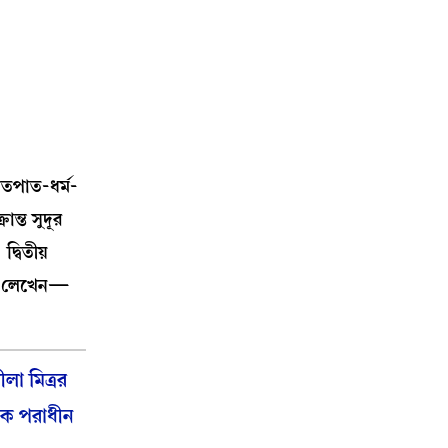
াতপাত-ধর্ম-
ন্ত সুদূর
্বিতীয়
াটক লেখেন—
লা মিত্রর
কে পরাধীন