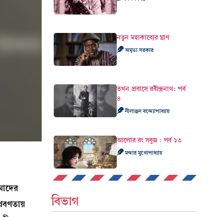
নতুন মহাকাব্যের ঘ্রাণ
অমৃতা সরকার
তখন প্রবাসে রবীন্দ্রনাথ: পর্ব
৪
নীলাঞ্জন বন্দ্যোপাধ্যায়
আলোর রং সবুজ : পর্ব ১৩
মন্দার মুখোপাধ্যায়
আমাদের
বিভাগ
্রবণতায়