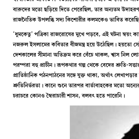
বারুদের মতো ছড়িয়ে দিতে পেরেছিল, তার অন্যতম উদাহরণ, ১১
রাজনৈতিক উপলব্ধি সদ্য কিশোরীর কলমকেও ভাবিত করেছিল।
‘ধুমকেতু’ পত্রিকা রাজরোষের মুখে পড়বে, এই ঘটনা স্বয়ং ক
নজরুল ইসলামের কবিতার বীজমন্ত্র হয়ে উঠেছিল। হয়তো সেই
দেশকালের সীমানা অতিক্রম করে বেঁচে থাকল, শ্বাস নিল লোকের
পরম্পরা বহু প্রাচীন। রূপকথার গল্প থেকে বেদের শ্রুতি-স
প্রাতিষ্ঠানিক পঠনপাঠনের সঙ্গে যুক্ত থাকা, অর্থাৎ লেখাপড়া
শ্রুতিনির্ভরতা। কানে শুনে তারপর বার্তাবাহকের মতো অন্যে
চরাচরে কোনও স্বৈরাচারী শাসন, বলবৎ হতে পারেনি।