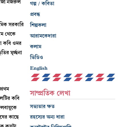
কাজী নজরুল
গল্প / কবিতা
প্রবন্ধ
থমিক সরকারি
শিল্পকলা
রাম থেকে
আরামকেদারা
য়া কবি ওমর
কলাম
র মূর্চ্ছনা
ভিডিও
English
প্রথম
সাম্প্রতিক লেখা
লেটির কবি
সভ্যতার ক্ষত
জলবায়ুকে
ুষের কাছে
রহস্যের অন্য ধারা
গকে কতটা