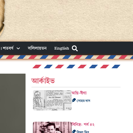
। শতবর্ষ
সলিলায়তন
English
আর্কাইভ
অগ্নি-বীণা
সোহম দাস
বিনিদ্র: পর্ব ৪২
বিমল মিত্র