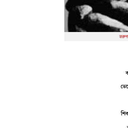
তরুণ
ভে
শি