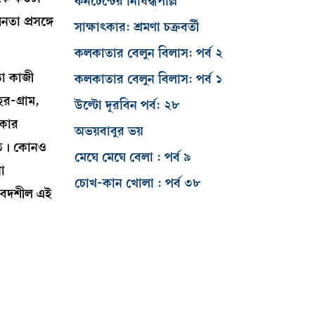
কনটেন্টের নিষিদ্ধপল্লি
তা প্রসঙ্গে
সাক্ষাৎকার: শ্রমণা চক্রবর্তী
।
কলকাতার বেলুন বিলাস: পর্ব ২
তা কাজী
কলকাতার বেলুন বিলাস: পর্ব ১
র-গ্রাম,
উল্টো দূরবিন পর্ব: ২৮
াকার
অভয়বাবুর ভয়
রোত। কোনও
মেঘে মেঘে বেলা : পর্ব ৯
া
চোখ-কান খোলা : পর্ব ৩৮
ংবেদশীল এই