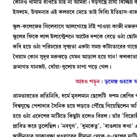
কোনও খামতি রাখতে চাই না আমরা। ষড়যন্ত্রে ঠাসা বিচ্ছি
ইসলাম, উন্মদনার এই কলরবে মেতে তাই দিব্যি ইতিহাস-রাজন
স্কুল-কলেজের সিলেবাসে আলগোছে ঠাঁই পাওয়া কাজী নজরুল
স্কুলের ফিকে লাল ইলাস্ট্রেশনে আটের দশকে বেড়ে ওঠা ছোটদ
কবি হয়ে ওঠা পরিচয়ের সূক্ষ্মতা একটা সময় কাঁটাতারের গা
খৈয়াম কোন সুদূর মরুঝড়ে যেমন আড়াল হয়ে যান! কলকাতা শ
ক্রমাগত যানজট, ধোঁয়া-ধুলোয় চাপা পড়ে গেল।
আরও পড়ুন
:
ভূমেন্দ্র গুহ
গ্রামভারতের প্রতিনিধি, ধর্মে মুসলমান ছেলেটি দশম শ্রেণি
বিশ্বযুদ্ধে পেশাদার সৈনিক হয়ে লড়তে পৌঁছে গিয়েছিলে
হয়ে ওঠা এদেশের মাটিতে কিছুটা হলেও বিরল। তাঁর ‘বিদ্রোহী’
প্লাবিত করে তুলেছিল। ‘নবযুগ’, ‘ধুমকেতু’, ‘বাঙলার কথা’
স্বাধীনতার আকাঙ্ক্ষা খওয়াবের সীমানা থেকে এ-দেশের মাটিত