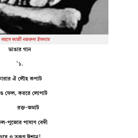
 বয়সে কাজী নজরুল ইসলাম
ভাঙার গান
‘১.
কারার ঐ লৌহ কপাট
ঙে ফেল, কররে লোপাট
রক্ত-জমাট
কল-পুজোর পাষাণ বেদী
ওরে ও তরুণ ঈশান!