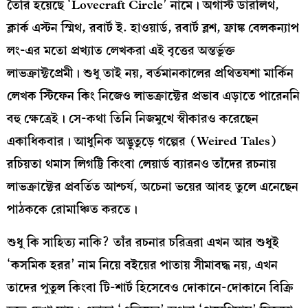
তৈরি হয়েছে ‘Lovecraft Circle’ নামে। অগাস্ট ডারলিথ,
ক্লার্ক এস্টন স্মিথ, রবার্ট ই. হাওয়ার্ড, রবার্ট ব্লশ, ফ্রাঙ্ক বেলকন্যাপ
লং-এর মতো প্রখ্যাত লেখকরা এই বৃত্তের অন্তর্ভুক্ত
লাভক্রাফ্টপ্রেমী। শুধু তাই নয়, বর্তমানকালের প্রথিতযশা মার্কিন
লেখক স্টিফেন কিং নিজেও লাভক্রাফ্টের প্রভাব এড়াতে পারেননি
বহু ক্ষেত্রেই। সে-কথা তিনি নিজমুখে স্বীকারও করেছেন
একাধিকবার। আধুনিক অদ্ভুতুড়ে গল্পের (Weired Tales)
রচিয়তা থমাস লিগট্টি কিংবা লেয়ার্ড ব্যারনও তাঁদের রচনায়
লাভক্রাফ্টের প্রবর্তিত আশ্চর্য, অচেনা ভয়ের আবহ তুলে এনেছেন
পাঠককে রোমাঞ্চিত করতে।
শুধু কি সাহিত্য নাকি? তাঁর রচনার চরিত্ররা এখন আর শুধুই
‘কসমিক হরর’ নাম নিয়ে বইয়ের পাতায় সীমাবদ্ধ নয়, এখন
তাদের পুতুল কিংবা টি-শার্ট হিসেবেও দোকানে-দোকানে বিক্রি