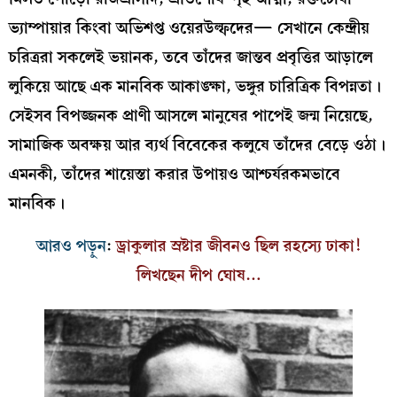
ভ্যাম্পায়ার কিংবা অভিশপ্ত ওয়েরউল্ফদের— সেখানে কেন্দ্রীয়
চরিত্ররা সকলেই ভয়ানক, তবে তাঁদের জান্তব প্রবৃত্তির আড়ালে
লুকিয়ে আছে এক মানবিক আকাঙ্ক্ষা, ভঙ্গুর চারিত্রিক বিপন্নতা।
সেইসব বিপজ্জনক প্রাণী আসলে মানুষের পাপেই জন্ম নিয়েছে,
সামাজিক অবক্ষয় আর ব্যর্থ বিবেকের কলুষে তাঁদের বেড়ে ওঠা।
এমনকী, তাঁদের শায়েস্তা করার উপায়ও আশ্চর্যরকমভাবে
মানবিক।
আরও পড়ুন
:
ড্রাকুলার স্রষ্টার জীবনও ছিল রহস্যে ঢাকা!
লিখছেন দীপ ঘোষ…