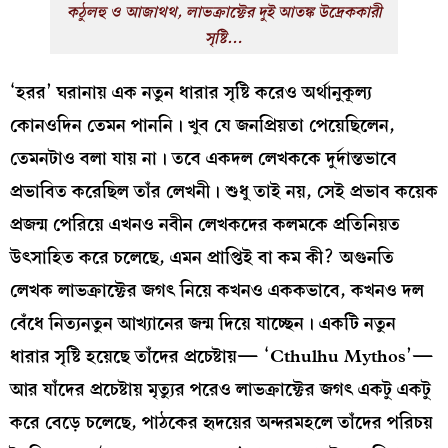
কঠুলহু ও আজাথথ, লাভক্রাফ্টের দুই আতঙ্ক উদ্রেককারী
সৃষ্টি…
‘হরর’ ঘরানায় এক নতুন ধারার সৃষ্টি করেও অর্থানুকূল্য
কোনওদিন তেমন পাননি। খুব যে জনপ্রিয়তা পেয়েছিলেন,
তেমনটাও বলা যায় না। তবে একদল লেখককে দুর্দান্তভাবে
প্রভাবিত করেছিল তাঁর লেখনী। শুধু তাই নয়, সেই প্রভাব কয়েক
প্রজন্ম পেরিয়ে এখনও নবীন লেখকদের কলমকে প্রতিনিয়ত
উৎসাহিত করে চলেছে, এমন প্রাপ্তিই বা কম কী? অগুনতি
লেখক লাভক্রাফ্টের জগৎ নিয়ে কখনও এককভাবে, কখনও দল
বেঁধে নিত্যনতুন আখ্যানের জন্ম দিয়ে যাচ্ছেন। একটি নতুন
ধারার সৃষ্টি হয়েছে তাঁদের প্রচেষ্টায়— ‘Cthulhu Mythos’—
আর যাঁদের প্রচেষ্টায় মৃত্যুর পরেও লাভক্রাফ্টের জগৎ একটু একটু
করে বেড়ে চলেছে, পাঠকের হৃদয়ের অন্দরমহলে তাঁদের পরিচয়