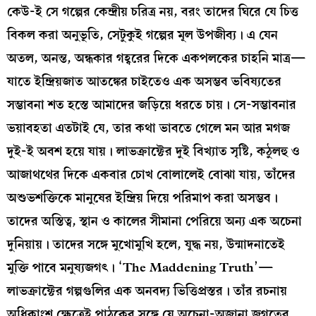
কেউ-ই সে গল্পের কেন্দ্রীয় চরিত্র নয়, বরং তাদের ঘিরে যে চিত্ত
বিকল করা অনুভূতি, সেটুকুই গল্পের মূল উপজীব্য। এ যেন
অতল, অনন্ত, অন্ধকার গহ্বরের দিকে একপলকের চাহনি মাত্র—
যাতে ইন্দ্রিয়জাত আতঙ্কের চাইতেও এক অসম্ভব ভবিষ্যতের
সম্ভাবনা শত হস্তে আমাদের জড়িয়ে ধরতে চায়। সে-সম্ভাবনার
ভয়াবহতা এতটাই যে, তার কথা ভাবতে গেলে মন আর মগজ
দুই-ই অবশ হয়ে যায়। লাভক্রাফ্টের দুই বিখ্যাত সৃষ্টি, কঠুলহু ও
আজাথথের দিকে একবার চোখ বোলালেই বোঝা যায়, তাঁদের
অশুভশক্তিকে মানুষের ইন্দ্রিয় দিয়ে পরিমাপ করা অসম্ভব।
তাদের অস্তিত্ব, স্থান ও কালের সীমানা পেরিয়ে অন্য এক অচেনা
দুনিয়ায়। তাদের সঙ্গে মুখোমুখি হলে, যুদ্ধ নয়, উন্মাদনাতেই
মুক্তি পাবে মনুষ্যজগৎ। ‘The Maddening Truth’—
লাভক্রাফ্টের গল্পগুলির এক অনবদ্য ভিত্তিপ্রস্তর। তাঁর রচনায়
অধিকাংশ ক্ষেত্রেই পাঠকের সঙ্গে যে অচেনা-অজানা জগতের