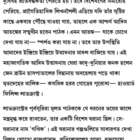
দুর্বিষহ প্রতিবন্ধকতা পেরতে হয়। তবে বিশেষণের সমারোহ
পেরিয়ে, প্রাগৈতিহাসিক লিখনশৈলী এড়িয়ে যদি তাঁর সৃষ্টির
কাছে একবার পৌঁছে যাওয়া যায়, তাহলে এক আশ্চর্য আদিম
আতঙ্কের সম্মুখীন হবেন পাঠক। এমন আতঙ্ক— যাকে চোখে
দেখা যায় না— স্পর্শও করা যায় না। তবে তার উপস্থিতি
আমাদের ইন্দ্রিয়ে ইন্দ্রিয়ে উন্মাদনার মাদল বাজিয়ে যায়। এই
মহাজাগতিক আদিম উন্মাদনায় ঘেরা জাদু-দুনিয়ার জনক হলেন
জেন ব্রাউন হাসপাতালের বিছানায় অবহেলায় পড়ে থাকা
মৃতদেহের মালিক— কসমিক হরর গোত্রের পুরোধা— হাওয়ার্ড
ফিলিপ্স লাভক্রাফ্ট।
লাভক্রাফ্টের পূর্বসূরিরা মূলত পাঠককে যে ধরনের ভয়ের জালে
মন্ত্রমুগ্ধ করে রাখতেন, তার একটি বিশেষ ঘরানা ছিল। সে-
ঘরানার নাম ‘গথিক’। এই ঘরানার গল্পগুলিতে সাধারণত দেখা
মিলত পোড়ো রাজপ্রাসাদ, প্রতিশোধস্পৃহ আত্মা, রক্তচোষা