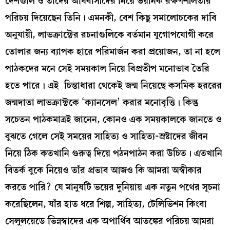
দেশগুলি ও তাদের অধিবাসীদের নিয়ে ভয়ানক রক্ষণশীলতার
পরিচয় দিয়েছেন তিনি। এমনকী, বেশ কিছু সমালোচকের দাবি
অনুযায়ী, লাভক্রাফ্টের রচনাগুলিকে বর্তমান যুগোপযোগী করে
তোলার জন্য ব্যাপক হারে পরিমার্জন করা প্রয়োজন, তা না হলে
পাঠকদের মনে সেই সময়কাল নিয়ে বিপ্রতীপ মনোভাব তৈরি
হতে পারে। এই চিন্তাধারা থেকেই জন্ম নিয়েছে কসমিক হররের
জন্মদাতা লাভক্রাফ্টকে ‘ক্যানসেল’ করার মনোবৃত্তি। কিন্তু
সচেতন পাঠকমাত্রই জানেন, কোনও এক সময়কালকে জানতে ও
বুঝতে গেলে সেই সময়ের সাহিত্য ও সাহিত্য-স্রষ্টাদের জীবন
নিয়ে ঠিক কতখানি গুরুত্ব দিয়ে পঠনপাঠন করা উচিত। এতখানি
বিতর্ক বুকে নিয়েও তাঁর প্রভাব আজও কি আমরা অস্বীকার
করতে পারি? যে মানুষটি ভয়ের দুনিয়ায় এক নতুন পথের সূচনা
করেছিলেন, যাঁর হাত ধরে শিল্প, সাহিত্য, টেলিভিশন কিংবা
সেলুলয়েডে ভিন্নস্বাদের এক অপার্থিব আতঙ্কের পরিচয় আমরা