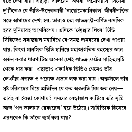
হতে দেখা যায়। এছাড়া ‘এলিয়েন’ অথবা ‘প্রমেথিয়াস’ সিনেমা
দু’টিতেও যে ভীতি-উদ্রেককারী ‘বায়োমেকানিকাল’ জীবনীশক্তির
সঙ্গে আমাদের দেখা হয়, তারাও তো লাভক্রাফ্ট-বর্ণিত কসমিক
হরর দুনিয়ারই অংশবিশেষ। এদিকে ‘স্ট্রেঞ্জার থিংস’ টিভি
সিরিজেও সমান্তরাল মহাবিশ্বে যে-সমস্ত দানবদের দেখা পাওয়া
যায়, কিংবা মানসিক স্থিতি হারিয়ে মহাজাগতিক রহস্যের জ্ঞান
অর্জন করার ধারণাটিও অনেকাংশেই লাভক্রাফটের সাহিত্যসৃষ্টি
থেকে ধার করা। এছাড়াও একাধিক ভিডিও গেমেও তাঁর
লেখনীর প্রত্যক্ষ ও পরোক্ষ প্রভাব লক্ষ করা যায়। অন্তর্জালে তাঁর
সৃষ্ট চরিত্রদের নিয়ে প্রতিদিন যে কত অগুনতি মিম জন্ম নেয়—
তারই বা ইয়ত্তা কোথায়? সময়ের বেড়াজাল কাটিয়ে তাঁর সৃষ্টি
আজ ‘পপ কালচার রেফারেন্স’ হয়ে উঠেছে। সাহিত্যিক হিসেবে
এরপরেও কি তাঁকে ব্যর্থ বলা যায়?