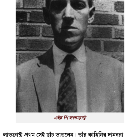
এইচ পি লাভক্রাফ্ট
লাভক্রাফ্ট প্রথম সেই ছাঁচ ভাঙলেন। তাঁর কাহিনির দানবরা