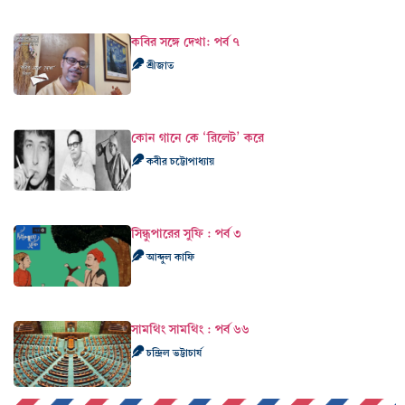
কবির সঙ্গে দেখা: পর্ব ৭
শ্রীজাত
কোন গানে কে ‘রিলেট’ করে
কবীর চট্টোপাধ্যায়
সিন্ধুপারের সুফি : পর্ব ৩
আব্দুল কাফি
সামথিং সামথিং : পর্ব ৬৬
চন্দ্রিল ভট্টাচার্য