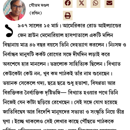
গৌতম মণ্ডল
(রণিন)
১
৯৩৭ সালের ১৫ মার্চ। আমেরিকার রোড আইল্যান্ডের
জেন ব্রাউন মেমোরিয়াল হাসপাতালে একটি মলিন
বিছানায় মাত্র ৪৬ বছর বয়সে তিনি দেহত্যাগ করলেন। নিঃসঙ্গ ও
নির্বান্ধব মানুষটি কর্কট রোগের সঙ্গে দীর্ঘদিন লড়াই করে
অবশেষে হার মানলেন। ভদ্রলোক সাহিত্যিক ছিলেন। বিখ্যাত
কেউকেটা কেউ নন, খুব কম পাঠকই তাঁর নাম শুনেছেন।
ভয়ানক সেকেলে গদ্য, ছত্রে ছত্রে শুধু হতাশা, বিষণ্ণতা আর
বিরক্তিকর নৈর্ব্যক্তিক দৃষ্টিভঙ্গি— বিখ্যাত হওয়ার পথে তিনি
নিজেই যেন কাঁটা ছড়িয়ে রেখেছেন। সেই সঙ্গে যোগ হয়েছে
জাতিবিদ্বেষ আর বিদেশি মানুষদের সভ্যতা ও সংস্কৃতি নিয়ে তীব্র
ঘৃণা। ইচ্ছে থাকলেও সেই লেখার কাছে পৌঁছতে পাঠককে