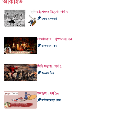
আর্কাইভ
হেঁশেলের হিস্‌সা: পর্ব ৭
জয়ন্ত সেনগুপ্ত
সাক্ষাৎকার : পুষ্পমালা এন
ডাকবাংলা.কম
মিহি মন্তাজ: পর্ব ৫
শুভময় মিত্র
মশগুল : পর্ব ১০
ব্রতীন্দ্রমোহন সেন