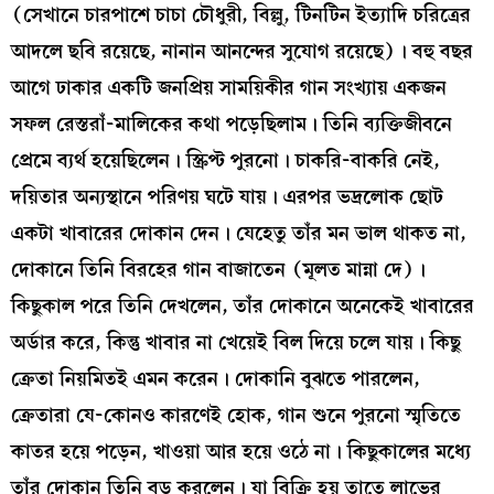
(সেখানে চারপাশে চাচা চৌধুরী, বিল্লু, টিনটিন ইত্যাদি চরিত্রের
আদলে ছবি রয়েছে, নানান আনন্দের সুযোগ রয়েছে)। বহু বছর
আগে ঢাকার একটি জনপ্রিয় সাময়িকীর গান সংখ্যায় একজন
সফল রেস্তরাঁ-মালিকের কথা পড়েছিলাম। তিনি ব্যক্তিজীবনে
প্রেমে ব্যর্থ হয়েছিলেন। স্ক্রিপ্ট পুরনো। চাকরি-বাকরি নেই,
দয়িতার অন্যস্থানে পরিণয় ঘটে যায়। এরপর ভদ্রলোক ছোট
একটা খাবারের দোকান দেন। যেহেতু তাঁর মন ভাল থাকত না,
দোকানে তিনি বিরহের গান বাজাতেন (মূলত মান্না দে)।
কিছুকাল পরে তিনি দেখলেন, তাঁর দোকানে অনেকেই খাবারের
অর্ডার করে, কিন্তু খাবার না খেয়েই বিল দিয়ে চলে যায়। কিছু
ক্রেতা নিয়মিতই এমন করেন। দোকানি বুঝতে পারলেন,
ক্রেতারা যে-কোনও কারণেই হোক, গান শুনে পুরনো স্মৃতিতে
কাতর হয়ে পড়েন, খাওয়া আর হয়ে ওঠে না। কিছুকালের মধ্যে
তাঁর দোকান তিনি বড় করলেন। যা বিক্রি হয় তাতে লাভের