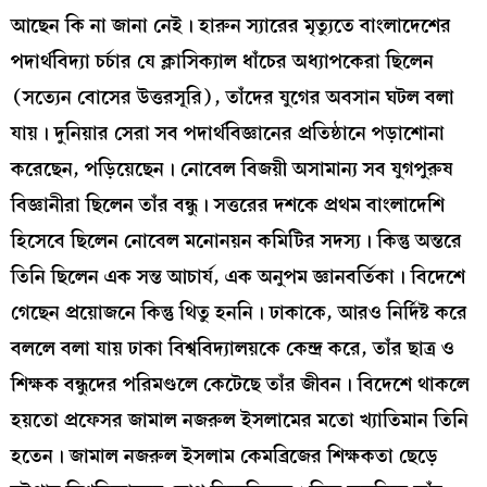
আছেন কি না জানা নেই। হারুন স্যারের মৃত্যুতে বাংলাদেশের
পদার্থবিদ্যা চর্চার যে ক্লাসিক্যাল ধাঁচের অধ্যাপকেরা ছিলেন
(সত্যেন বোসের উত্তরসূরি), তাঁদের যুগের অবসান ঘটল বলা
যায়। দুনিয়ার সেরা সব পদার্থবিজ্ঞানের প্রতিষ্ঠানে পড়াশোনা
করেছেন, পড়িয়েছেন। নোবেল বিজয়ী অসামান্য সব যুগপুরুষ
বিজ্ঞানীরা ছিলেন তাঁর বন্ধু। সত্তরের দশকে প্রথম বাংলাদেশি
হিসেবে ছিলেন নোবেল মনোনয়ন কমিটির সদস্য। কিন্তু অন্তরে
তিনি ছিলেন এক সন্ত আচার্য, এক অনুপম জ্ঞানবর্তিকা। বিদেশে
গেছেন প্রয়োজনে কিন্তু থিতু হননি। ঢাকাকে, আরও নির্দিষ্ট করে
বললে বলা যায় ঢাকা বিশ্ববিদ্যালয়কে কেন্দ্র করে, তাঁর ছাত্র ও
শিক্ষক বন্ধুদের পরিমণ্ডলে কেটেছে তাঁর জীবন। বিদেশে থাকলে
হয়তো প্রফেসর জামাল নজরুল ইসলামের মতো খ্যাতিমান তিনি
হতেন। জামাল নজরুল ইসলাম কেমব্রিজের শিক্ষকতা ছেড়ে