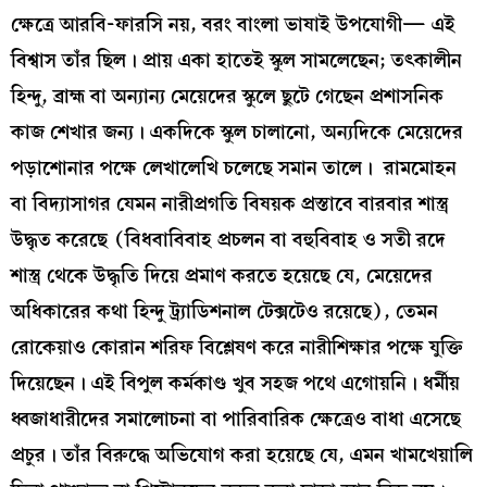
ক্ষেত্রে আরবি-ফারসি নয়, বরং বাংলা ভাষাই উপযোগী— এই
বিশ্বাস তাঁর ছিল। প্রায় একা হাতেই স্কুল সামলেছেন; তৎকালীন
হিন্দু, ব্রাহ্ম বা অন্যান্য মেয়েদের স্কুলে ছুটে গেছেন প্রশাসনিক
কাজ শেখার জন্য। একদিকে স্কুল চালানো, অন্যদিকে মেয়েদের
পড়াশোনার পক্ষে লেখালেখি চলেছে সমান তালে। রামমোহন
বা বিদ্যাসাগর যেমন নারীপ্রগতি বিষয়ক প্রস্তাবে বারবার শাস্ত্র
উদ্ধৃত করেছে (বিধবাবিবাহ প্রচলন বা বহুবিবাহ ও সতী রদে
শাস্ত্র থেকে উদ্ধৃতি দিয়ে প্রমাণ করতে হয়েছে যে, মেয়েদের
অধিকারের কথা হিন্দু ট্র্যাডিশনাল টেক্সটেও রয়েছে), তেমন
রোকেয়াও কোরান শরিফ বিশ্লেষণ করে নারীশিক্ষার পক্ষে যুক্তি
দিয়েছেন। এই বিপুল কর্মকাণ্ড খুব সহজ পথে এগোয়নি। ধর্মীয়
ধ্বজাধারীদের সমালোচনা বা পারিবারিক ক্ষেত্রেও বাধা এসেছে
প্রচুর। তাঁর বিরুদ্ধে অভিযোগ করা হয়েছে যে, এমন খামখেয়ালি