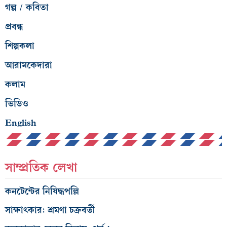
গল্প / কবিতা
প্রবন্ধ
শিল্পকলা
আরামকেদারা
কলাম
ভিডিও
English
সাম্প্রতিক লেখা
কনটেন্টের নিষিদ্ধপল্লি
সাক্ষাৎকার: শ্রমণা চক্রবর্তী