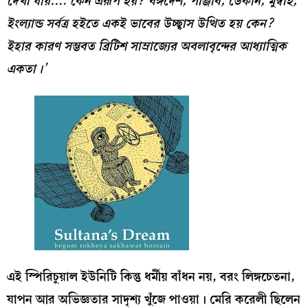
দেখা
যায়
….
কেন
এরূপ
হয়
?
বঙ্গদেশ
,
পাঞ্জাব
,
ডেকান
,
মুম্বাই
,
ইংল্যান্ড
সর্বত্র
হইতে
একই
ভাবের
উচ্ছ্বাস
উত্থিত
হয়
কেন
?
ইহার
কারণ
সম্ভবত
ব্রিটিশ
সাম্রাজ্যের
অবলাবৃন্দের
আধ্যাত্মিক
একতা
।
’
এই স্পিরিচুয়াল ইউনিটি কিন্তু ধর্মীয় বাঁধন নয়, বরং লিঙ্গচেতনা,
যাপন আর অভিজ্ঞতার সাদৃশ্য খুঁজে পাওয়া। মেরি করেলী ছিলেন