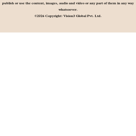
publish or use the content, images, audio and video or any part of them in any way
whatsoever.
©2026 Copyright: Vision3 Global Pvt. Ltd.