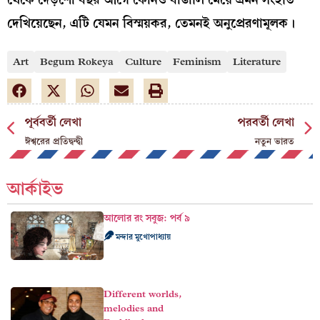
দেখিয়েছেন, এটি যেমন বিস্ময়কর, তেমনই অনুপ্রেরণামূলক।
Art
Begum Rokeya
Culture
Feminism
Literature
পূর্ববর্তী লেখা
পরবর্তী লেখা
ঈশ্বরের প্রতিদ্বন্দ্বী
নতুন ভারত
আর্কাইভ
আলোর রং সবুজ: পর্ব ৯
মন্দার মুখোপাধ্যায়
Different worlds,
melodies and