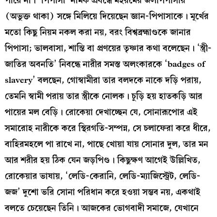
পারে না। ‘পিপাসা’ নামক প্রবন্ধে মহরমের জলপিপাসার
(অভুক্ত থাকা) সঙ্গে মিলিয়ে দিয়েছেন জ্ঞান-পিপাসাকে। মূর্খের
মতো কিছু নিয়ম নকল করা নয়, বরং বিশ্বব্রহ্মাণ্ডকে জানার
পিপাসা; ভালবাসা, শান্তি বা প্রণয়ের তৃষ্ণার কথা বলেছেন। ‘স্ত্রী-
জাতির অবনতি’ নিবন্ধে নারীর সমস্ত অলংকারকে ‘badges of
slavery’ বলছেন, গোস্বামীরা তার বলদকে নাকে দড়ি পরায়,
তেমনি স্বামী পরায় তার স্ত্রীকে নোলক। চুড়ি হয় হাতকড়ি আর
পায়ের মল বেড়ি। রোকেয়া দেখাচ্ছেন যে, সোনারূপোর এই
সমারোহ নারীকে করে স্থিরগতি-সম্পন্ন, সে চলাফেরা করে ধীরে,
বাহিরমহলে পা রাখে না, পাছে খোয়া যায় সোনার দুল, তার মন
আর শরীর হয় ঠিক যেন জড়পিণ্ড। কিছুক্ষণ আগেই উল্লিখিত,
রোকেয়ার ভাষায়, ‘লেডি-কেরানি, লেডি-ম্যাজিস্ট্রেট, লেডি-
জজ’ দুশো ভরি সোনা পরিধান করে হওয়া সম্ভব নয়, একথাই
বলতে চেয়েছেন তিনি। আজকের ভোগবাদী সমাজে, যেখানে