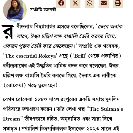
সম্প্রীতি চক্রবর্তী
র
বীন্দ্রনাথ বিদ্যাসাগর প্রসঙ্গে বলেছিলেন, ‘
ভেবে
অবাক
লাগে
,
ঈশ্বর
চল্লিশ
লক্ষ
বাঙালি
তৈরি
করতে
গিয়ে
,
একজন
পুরুষ
তৈরি
করে
ফেলেছেন
।’ সম্প্রতি এক গবেষক,
‘The essential Rokeya’ গ্রন্থে (‘Brill’ থেকে প্রকাশিত)
রবীন্দ্রনাথের এই উদ্ধৃতির খানিক বদল করে বলেছেন, ঈশ্বর
চল্লিশ লক্ষ বাঙালি তৈরি করতে গিয়ে, দৈবাৎ এক নারীকে
(রোকেয়া) গড়ে তুলেছেন!
বেগম রোকেয়া ১৮৮০ সালে রংপুরের একটি সম্ভ্রান্ত মুসলিম
পরিবারে জন্মগ্রহণ করেন। তাঁর লেখা গল্প “The Sultana’s
Dream” ভীষণভাবে চর্চিত, অনুবাদিত এবং সারা বিশ্বে
সমাদৃত। স্প্যানিশ চিত্রপরিচালক ইসাবেল ২০২৩ সালে এই