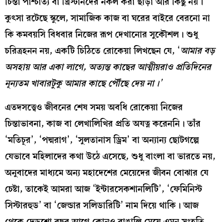
চিন্তা পাশ্চাত্য বা খ্রিস্টানদের নকল করা ছাড়া আর কিছু নয়।
কুৎসা রটেছে স্কুলে, সামাজিক কাজ বা ঘরের বাইরে বেরনো না
কি কমবয়সি বিধবার নিজের রূপ দেখানোর সুকৌশল। শুধু
চরিত্রহনন নয়, একটি চিঠিতে রোকেয়া লিখছেন যে, ‘
আমার
বড়
অসহায়
আর
একা
লাগে
,
অত্যন্ত
কাছের
আত্মীয়রাও
প্রতিদিনের
নূন্যতম
খাবারটুকু
আমার
কাছে
পৌঁছে
দেয়
না
।
’
এতদসত্ত্বেও জীবনের শেষ সময় অবধি রোকেয়া নিজের
চিন্তাভাবনা, কাজ বা লেখালিখির প্রতি অযত্ন করেননি। তাঁর
‘মতিচূর’, ‘পদ্মরাগ’, ‘সুলতানাস ড্রিম’ বা অন্যান্য ছোটগল্পে
যেভাবে মহিলাদের কথা উঠে এসেছে, শুধু বাংলা বা ভারতে নয়,
অনুবাদের মাধ্যমে অন্য মহাদেশের মেয়েদের জীবন বোঝার যে
চেষ্টা, তাকেই আমরা আজ ‘ইন্টারসেকশানলিটি’, ‘ফেমিনিস্ট
সিস্টারহুড’ বা ‘জেন্ডার সলিডারিটি’ নাম দিয়ে থাকি। আজ
থেকে দেড়শো বছর আগে কোনও বাঙালি মেয়ে এমন সংহতি