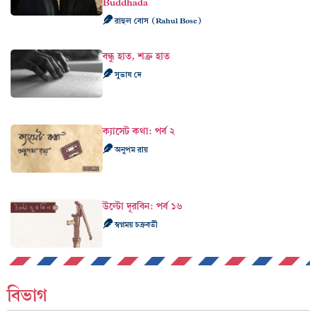
Buddhada
রাহুল বোস (Rahul Bose)
বন্ধু হাত, শত্রু হাত
সুভাষ দে
ক্যাসেট কথা: পর্ব ২
অনুপম রায়
উল্টো দূরবিন: পর্ব ১৬
স্বপ্নময় চক্রবর্তী
বিভাগ