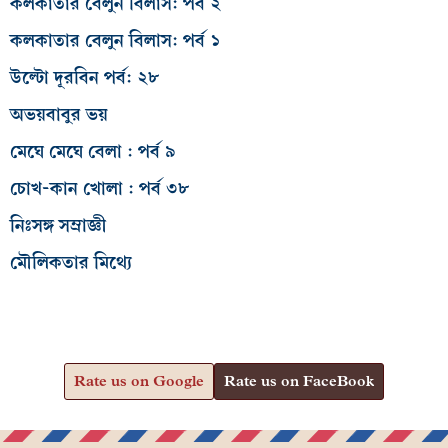
কলকাতার বেলুন বিলাস: পর্ব ২
কলকাতার বেলুন বিলাস: পর্ব ১
উল্টো দূরবিন পর্ব: ২৮
অভয়বাবুর ভয়
মেঘে মেঘে বেলা : পর্ব ৯
চোখ-কান খোলা : পর্ব ৩৮
নিঃসঙ্গ সম্রাজ্ঞী
মৌলিকতার মিথ্যে
Rate us on Google
Rate us on FaceBook