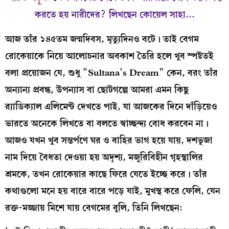
করতে হয় নারীদের? লিখছেন কোয়েল সাহা…
আজ তাঁর ১৪৫তম জন্মদিবস, মৃত্যুদিনও বটে। তাই বেগম
রোকেয়াকে নিয়ে আলোচনার অবকাশ তৈরি হলে খুব স্পষ্টতই
বলা প্রয়োজন যে, শুধু “Sultana’s Dream” কেন, বরং তাঁর
অন্যান্য প্রবন্ধ, উপন্যাস বা ছোটগল্পে আমরা এমন কিছু
ব়্যাডিক্যাল এলিমেন্ট দেখতে পাই, যা আজকের দিনে দাঁড়িয়েও
ভারতে অনেকে লিখতে বা বলতে স্বাচ্ছন্দ্য বোধ করবেন না।
আজও যখন খুব সন্তর্পণে ঘর ও বাহির ভাগ হয়ে যায়, দশভূজা
নাম দিয়ে বৈধতা দেওয়া হয় অদৃশ্য, মজুরিবিহীন গৃহস্থালির
শ্রমকে, তখন রোকেয়ার কাছে ফিরে যেতে ইচ্ছে করে। তাঁর
কথাগুলো মনে হয় বারে বারে পড়ে যাই, মুখস্থ করে ফেলি, যেন
রক্ত-মজ্জায় মিশে যায় বেগমের বুলি, তিনি লিখছেন: