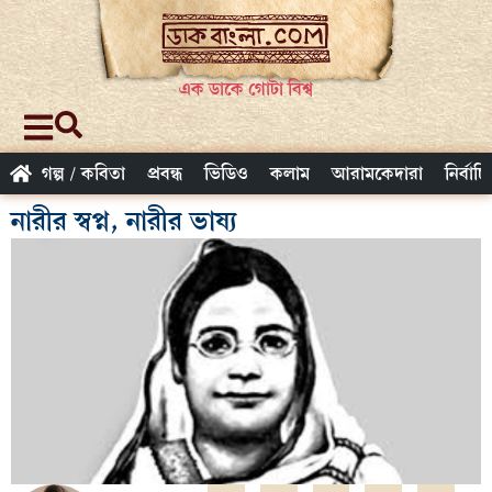
এক ডাকে গোটা বিশ্ব
গল্প / কবিতা
প্রবন্ধ
ভিডিও
কলাম
আরামকেদারা
নির্বাচ
নারীর স্বপ্ন, নারীর ভাষ্য