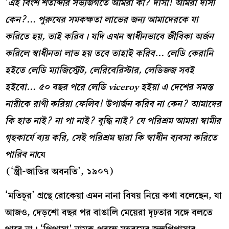
‘
এই বিংশ শতাব্দীর সভ্যজগতে আমরা কী? দাসী! আমরা দাসী
কেন?… পুরুষের সমকক্ষতা লাভের জন্য আমাদেরকে যা
করিতে হয়, তাই করিব। যদি এখন স্বাধীনভাবে জীবিকা অর্জন
করিলে স্বাধীনতা লাভ হয় তবে তাহাই করিব… লেডি কেরানি
হইতে লেডি ম্যাজিস্ট্রেট, লেরিবেরিস্টার, লেডিজজ সবই
হইবো… ৫০ বছর পরে লেডি viceroy হইয়া এ দেশের সমস্ত
নারীকে রাণী করিয়া ফেলিব! উপার্জন করিব না কেন? আমাদের
কি হাত নাই? না পা নাই? বুদ্ধি নাই? যে পরিশ্রম আমরা স্বামীর
গৃহকার্যে ব্যয় করি, সেই পরিশ্রম দ্বারা কি স্বাধীন ব্যবসা করিতে
পারিব না
যে
(‘স্ত্রী-জাতির অবনতি’, ১৯০৭)
‘মতিচূর’ গ্রন্থে রোকেয়া এমন নানা বিষয় নিয়ে কথা বলেছেন, যা
আজও, দেড়শো বছর পর বাঙালি মেয়েরা দৃঢ়তার সঙ্গে বলতে