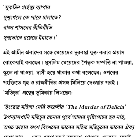
‘
সুকঠিন গার্হস্থ্য ব্যাপার
সুশৃংখলে কে পারে চালাতে?
রাজ্য শাসনের রীতিনীতি
সূক্ষ্মভাবে রয়েছে ইহাতে।’
এই প্রাচীন প্রবাদের সঙ্গে মেয়েদের দুরবস্থা যুক্ত করার প্রয়াস
রোকেয়াই করছেন। মুসলিম মেয়েদের পৈতৃক সম্পত্তি না পাওয়া,
স্কুলে না যাওয়া, দাসী হয়ে থাকার কথা বলেছেন; ওপরের
পংক্তিতে গৃহ ও রাজনীতির প্রসঙ্গ মিলিয়ে দেওয়ার পরই।
‘মতিচূর’ গ্রন্থের ভূমিকায় লিখছেন:
‘
ইংরেজ
মহিলা
মেরি
করেলীর
‘The Murder of Delicia’
উপন্যাসখানি
মতিচূর
রচনার
পূর্বে
আমার
দৃষ্টিগোচর
হয়
নাই
,
অথচ
তাহার
অংশ
বিশেষের
ভাবের
সহিত
মতিচূরের
ভাবের
ঐক্য