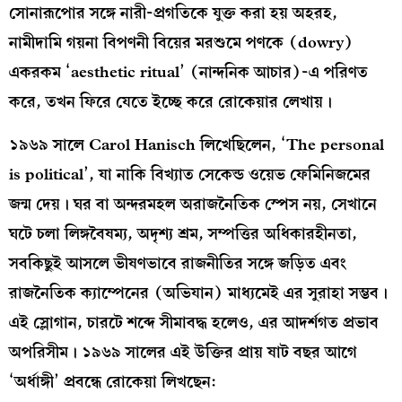
সোনারূপোর সঙ্গে নারী-প্রগতিকে যুক্ত করা হয় অহরহ,
নামীদামি গয়না বিপণনী বিয়ের মরশুমে পণকে (dowry)
একরকম ‘aesthetic ritual’ (নান্দনিক আচার)-এ পরিণত
করে, তখন ফিরে যেতে ইচ্ছে করে রোকেয়ার লেখায়।
১৯৬৯ সালে Carol Hanisch লিখেছিলেন, ‘The personal
is political’, যা নাকি বিখ্যাত সেকেন্ড ওয়েভ ফেমিনিজমের
জন্ম দেয়। ঘর বা অন্দরমহল অরাজনৈতিক স্পেস নয়, সেখানে
ঘটে চলা লিঙ্গবৈষম্য, অদৃশ্য শ্রম, সম্পত্তির অধিকারহীনতা,
সবকিছুই আসলে ভীষণভাবে রাজনীতির সঙ্গে জড়িত এবং
রাজনৈতিক ক্যাম্পেনের (অভিযান) মাধ্যমেই এর সুরাহা সম্ভব।
এই স্লোগান, চারটে শব্দে সীমাবদ্ধ হলেও, এর আদর্শগত প্রভাব
অপরিসীম। ১৯৬৯ সালের এই উক্তির প্রায় ষাট বছর আগে
‘অর্ধাঙ্গী’ প্রবন্ধে রোকেয়া লিখছেন: