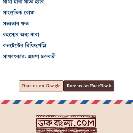
মাথা হারা মাতা হারি
সাংস্কৃতিক বোমা
সভ্যতার ক্ষত
রহস্যের অন্য ধারা
কনটেন্টের নিষিদ্ধপল্লি
সাক্ষাৎকার: শ্রমণা চক্রবর্তী
Rate us on Google
Rate us on FaceBook