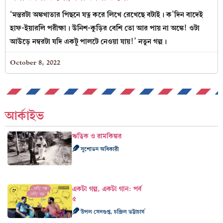
‘মন্তরটা অঙ্কখাতার পিছনে যত্ন করে লিখে রেখেছে বটাই। ক’দিন বাদেই
হাফ-ইয়ারলি পরীক্ষা। উনিশ-কুড়ির বেশি তো আর পায় না অঙ্কে! ওটা
আউড়ে নম্বরটা যদি একটু পালটে নেওয়া যায়!’ নতুন গল্প।
October 8, 2022
আর্কাইভ
ঋত্বিক ও রামকিঙ্কর
সুশোভন অধিকারী
একটা গল্প, একটা গান: পর্ব
৫
উপল সেনগুপ্ত, চন্দ্রিল ভট্টাচার্য