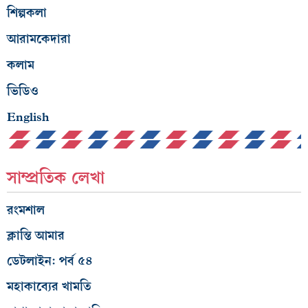
শিল্পকলা
আরামকেদারা
কলাম
ভিডিও
English
সাম্প্রতিক লেখা
রংমশাল
ক্লান্তি আমার
ডেটলাইন: পর্ব ৫৪
মহাকাব্যের খামতি