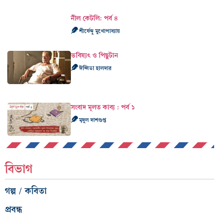
নীল কেটলি: পর্ব ৪
শীর্ষেন্দু মুখোপাধ্যায়
ভবিষ্যৎ ও পিছুটান
ঈপ্সিতা হালদার
সংবাদ মূলত কাব‍্য : পর্ব ১
মৃদুল দাশগুপ্ত
বিভাগ
গল্প / কবিতা
প্রবন্ধ