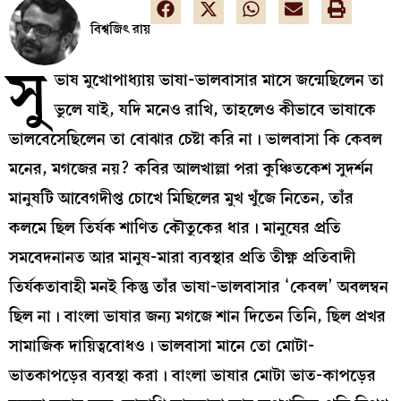
বিশ্বজিৎ রায়
সু
ভাষ মুখোপাধ্যায় ভাষা-ভালবাসার মাসে জন্মেছিলেন তা
ভুলে যাই, যদি মনেও রাখি, তাহলেও কীভাবে ভাষাকে
ভালবেসেছিলেন তা বোঝার চেষ্টা করি না। ভালবাসা কি কেবল
মনের, মগজের নয়? কবির আলখাল্লা পরা কুঞ্চিতকেশ সুদর্শন
মানুষটি আবেগদীপ্ত চোখে মিছিলের মুখ খুঁজে নিতেন, তাঁর
কলমে ছিল তির্যক শাণিত কৌতুকের ধার। মানুষের প্রতি
সমবেদনানত আর মানুষ-মারা ব্যবস্থার প্রতি তীক্ষ্ণ প্রতিবাদী
তির্যকতাবাহী মনই কিন্তু তাঁর ভাষা-ভালবাসার ‘কেবল’ অবলম্বন
ছিল না। বাংলা ভাষার জন্য মগজে শান দিতেন তিনি, ছিল প্রখর
সামাজিক দায়িত্ববোধও। ভালবাসা মানে তো মোটা-
ভাতকাপড়ের ব্যবস্থা করা। বাংলা ভাষার মোটা ভাত-কাপড়ের