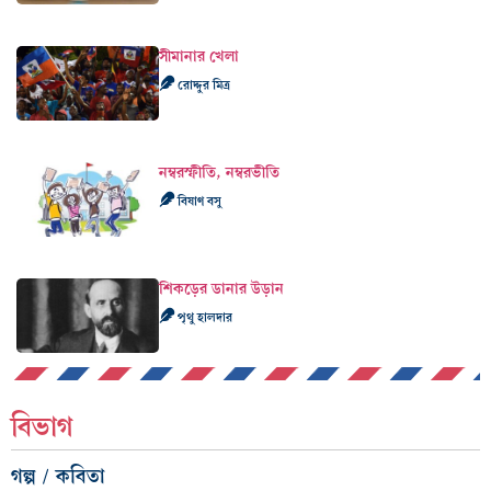
সীমানার খেলা
রোদ্দুর মিত্র
নম্বরস্ফীতি, নম্বরভীতি
বিষাণ বসু
শিকড়ের ডানার উড়ান
পৃথু হালদার
বিভাগ
গল্প / কবিতা