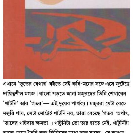
এখানে ‘ভূতের বেগার’ বইতে সেই কবি-মনের সঙ্গে এসে জুটেছে
দায়িত্বশীল মগজ। বাংলা পড়তে জানা মজুরদের তিনি শেখাবেন
‘খাটনি’ আর ‘গতর’— এই দুয়ের পার্থক্য। মজুররা যেটা বেচে
মজুরি পায়, সেটা মোটেই খাটনি নয়, তারা বেচছে ‘গতর’ অর্থাৎ,
‘তাদের খাটবার ক্ষমতা’। খাটুনিটা তো তার হাতে নেই, খাটুনিটা
তাকে ছেড়ে তৈরি করা জিনিসের মধ্যে চলে যাচ্ছে। যে কাপড়