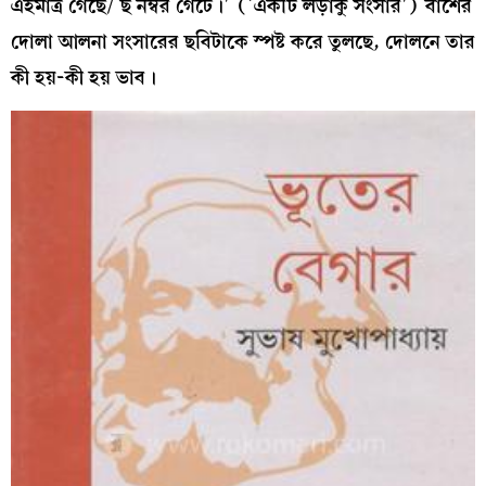
এইমাত্র গেছে/ ছ নম্বর গেটে।’ (‘একটি লড়াকু সংসার’) বাঁশের
দোলা আলনা সংসারের ছবিটাকে স্পষ্ট করে তুলছে, দোলনে তার
কী হয়-কী হয় ভাব।