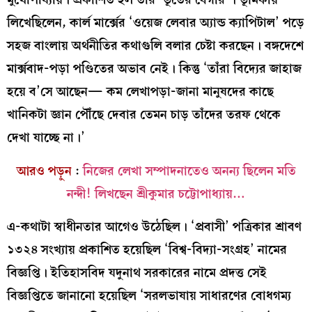
লিখেছিলেন, কার্ল মার্ক্সের ‘ওয়েজ লেবার অ্যান্ড ক্যাপিটাল’ পড়ে
সহজ বাংলায় অর্থনীতির কথাগুলি বলার চেষ্টা করছেন। বঙ্গদেশে
মার্ক্সবাদ-পড়া পণ্ডিতের অভাব নেই। কিন্তু ‘তাঁরা বিদ্যের জাহাজ
হয়ে ব’সে আছেন— কম লেখাপড়া-জানা মানুষদের কাছে
খানিকটা জ্ঞান পৌঁছে দেবার তেমন চাড় তাঁদের তরফ থেকে
দেখা যাচ্ছে না।’
আরও পড়ুন
:
নিজের লেখা সম্পাদনাতেও অনন্য ছিলেন মতি
নন্দী! লিখছেন শ্রীকুমার চট্টোপাধ্যায়…
এ-কথাটা স্বাধীনতার আগেও উঠেছিল। ‘প্রবাসী’ পত্রিকার শ্রাবণ
১৩২৪ সংখ্যায় প্রকাশিত হয়েছিল ‘বিশ্ব-বিদ্যা-সংগ্রহ’ নামের
বিজ্ঞপ্তি। ইতিহাসবিদ যদুনাথ সরকারের নামে প্রদত্ত সেই
বিজ্ঞপ্তিতে জানানো হয়েছিল ‘সরলভাষায় সাধারণের বোধগম্য