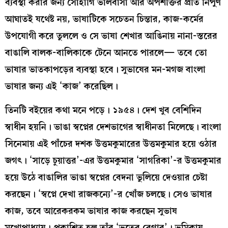
ব্যবস্থা করার জন্য সোহাগি ভালবাসা আর অপশক্তির প্রতি নিপুণ
আঘাতই যথেষ্ট নয়, ভাষাটিকে সচেতন চিন্তার, কাজ-কর্মের
উপযোগী করে তুললে ও সে ভাষা শেখার আঙিনায় নানা-স্তরের
বাঙালি বালক-বালিকাকে টেনে আনতে পারলে— তবে তো
ভাষার ভাতকাপড়ের ব্যবস্থা হবে। সুভাষের মন-মগজ বাংলা
ভাষার জন্য এই ‘কাজ’ করেছিল।
তিনটি বইয়ের কথা মনে পড়ে। ১৯৫৪। দেশ খুব বেশিদিন
স্বাধীন হয়নি। ভাঙা স্বপ্নের দেশভাগের স্বাধীনতা মিলেছে। বাংলা
সিনেমায় এই পাঁচের দশক উত্তমকুমারের উত্তমকুমার হয়ে ওঠার
জগৎ। ‘সাড়ে চুয়াত্তর’-এর উত্তমকুমার ‘সাগরিকা’-র উত্তমকুমার
হয়ে উঠে বাঙালির ভাঙা স্বপ্নের বেদনা ভুলিয়ে দেওয়ার চেষ্টা
করছেন। ‘স্বপ্নে দেখা রাজকন্যে’-র খোঁজ চলছে। সেও ভাষার
কাজ, তবে আরেকরকম ভাষার কাজ করছেন সুভাষ
মুখোপাধ্যায়। প্রকাশিত হল তাঁর ‘ভূতের বেগার’। ভূমিকায়