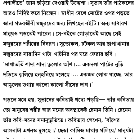
প্রণালীতে’ জ্ঞান ছড়িয়ে দেওয়াই উদ্দেশ্য। সুভাষ তাঁর পাঠকদের
আরও নির্দিষ্ট করে নিচ্ছেন। স্বাধীন দেশে মোটের ওপর পড়তে
জানা গতরজীবী মজুরদের জন্য লিখছেন বইটি। অন্য সাধারণ
মানুষও পড়তেই পারেন। সে-বইতে গোড়াতেই আছে সেই
মজুরদের শরীরের বিবরণ। সুতোকল, চটকল আর ছাপাখানার
মজুরদের সারাদিন খাটা-খাটনির পর ঘরে ফেরার ছবি।
‘মাথাভর্তি শাদা শাদা তুলোর আঁশ।… একদলা পাটের নুড়ি
দড়িতে ঝুলিয়ে হন্‌হনিয়ে চলেছে।… একজন লোক যাচ্ছে, তার
আঙুলের ডগায় কালো কালো সীসের দাগ।’
পড়লে মনে হয়, সুভাষের কবিতাই গদ্যে পড়ছি— তাঁর কবিতায়
তো মানুষের শরীর আর মনের অবস্থাকেই চেনান তিনি। চেনেন
তাঁর কবি-মনের সমানুভূতিতে। কবিতায় লেখেন, ‘বাঁশের
আলনাটা এখনও দুলছে।/ ছেড়া কামিজ মাথায় গলিয়ে/ মানুষটা