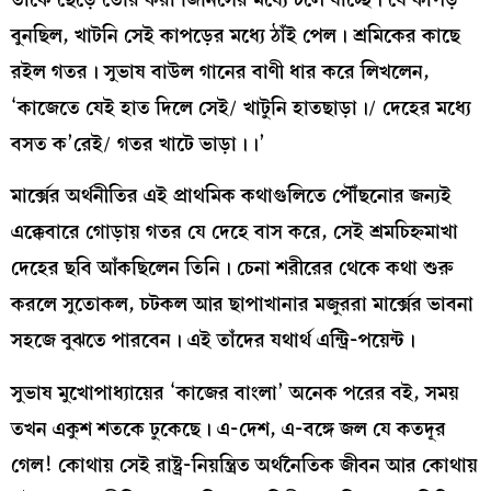
বুনছিল, খাটনি সেই কাপড়ের মধ্যে ঠাঁই পেল। শ্রমিকের কাছে
রইল গতর। সুভাষ বাউল গানের বাণী ধার করে লিখলেন,
‘কাজেতে যেই হাত দিলে সেই/ খাটুনি হাতছাড়া।/ দেহের মধ্যে
বসত ক’রেই/ গতর খাটে ভাড়া।।’
মার্ক্সের অর্থনীতির এই প্রাথমিক কথাগুলিতে পৌঁছনোর জন্যই
এক্কেবারে গোড়ায় গতর যে দেহে বাস করে, সেই শ্রমচিহ্নমাখা
দেহের ছবি আঁকছিলেন তিনি। চেনা শরীরের থেকে কথা শুরু
করলে সুতোকল, চটকল আর ছাপাখানার মজুররা মার্ক্সের ভাবনা
সহজে বুঝতে পারবেন। এই তাঁদের যথার্থ এন্ট্রি-পয়েন্ট।
সুভাষ মুখোপাধ্যায়ের ‘কাজের বাংলা’ অনেক পরের বই, সময়
তখন একুশ শতকে ঢুকেছে। এ-দেশ, এ-বঙ্গে জল যে কতদূর
গেল! কোথায় সেই রাষ্ট্র-নিয়ন্ত্রিত অর্থনৈতিক জীবন আর কোথায়