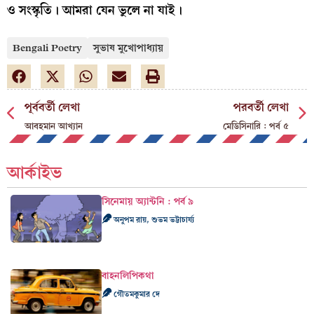
ও সংস্কৃতি। আমরা যেন ভুলে না যাই।
Bengali Poetry
সুভাষ মুখোপাধ্যায়
পূর্ববর্তী লেখা
পরবর্তী লেখা
আবহমান আখ্যান
মেডিসিনারি : পর্ব ৫
আর্কাইভ
সিনেমায় অ্যান্টনি : পর্ব ৯
অনুপম রায়, শুভম ভট্টাচার্য্য
বাহনলিপিকথা
গৌতমকুমার দে