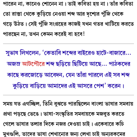
পারেন না, কানেও শোনেন না। তাই কবিতা হয় না। তাঁর কবিতা
তো রাস্তা থেকে কুড়িয়ে নেওয়া শব্দ আর দৃশ্যের পুঁজি থেকে
গড়ে উঠত। সেই পুঁজি সংগ্রহের কাজই যখন গতর খাটিয়ে করতে
পারছেন না, তখন কেমন করেই বা হবে!
সুভাষ লিখলেন, ‘কেতাবি শব্দের বাইরেও হাটে-বাজারে…
অজস্র
আটপৌরে
শব্দ ছড়িয়ে ছিটিয়ে আছে… পাঠকদের
কাছে করজোড়ে আবেদন, যেন তাঁরা পারলে এই সব শব্দ
কুড়িয়ে বাড়িয়ে আমাদের এই আসরে
পেশ’ করেন।
সময় যত এগচ্ছিল, তিনি বুঝতে পারছিলেন বাংলা ভাষার সমবায়
প্রথা পড়ছে ভেঙে। ভাষা-সংস্কৃতির সমবায়কে মজবুত করতে
গেলে ভাষার তলার দিকে নজর দেওয়া চাই। একেবারে কচি
মুখগুলি, তাদের ভাষা শেখানোর জন্য লেখা চাই অন্যরকমের