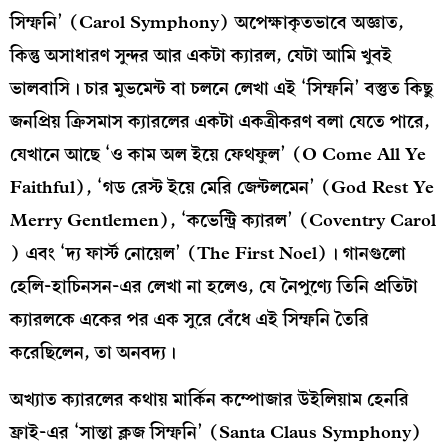
সিম্ফনি’ (Carol Symphony) অপেক্ষাকৃতভাবে অজ্ঞাত,
কিন্তু অসাধারণ সুন্দর আর একটা ক্যারল, যেটা আমি খুবই
ভালবাসি। চার মুভমেন্ট বা চলনে লেখা এই ‘সিম্ফনি’ বস্তুত কিছু
জনপ্রিয় ক্রিসমাস ক্যারলের একটা একত্রীকরণ বলা যেতে পারে,
যেখানে আছে ‘ও কাম অল ইয়ে ফেথফুল’ (O Come All Ye
Faithful), ‘গড রেস্ট ইয়ে মেরি জেন্টলমেন’ (God Rest Ye
Merry Gentlemen), ‘কভেন্ট্রি ক্যারল’ (Coventry Carol
) এবং ‘দ্য ফার্স্ট নোয়েল’ (The First Noel)। গানগুলো
হেলি-হাচিনসন-এর লেখা না হলেও, যে নৈপুণ্যে তিনি প্রতিটা
ক্যারলকে একের পর এক সুরে বেঁধে এই সিম্ফনি তৈরি
করেছিলেন, তা অনবদ্য।
অখ্যাত ক্যারলের কথায় মার্কিন কম্পোজার উইলিয়াম হেনরি
ফ্রাই-এর ‘সান্তা ক্লজ সিম্ফনি’ (Santa Claus Symphony)