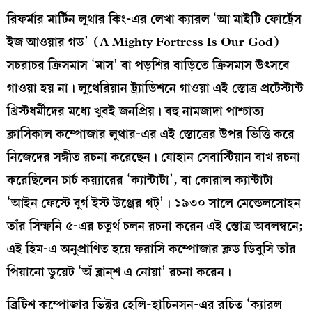
রিফর্মার মার্টিন লুথার কিং-এর লেখা ক্যারল ‘আ মাইটি ফোর্ট্রেস
ইজ আওয়ার গড’ (A Mighty Fortress Is Our God)
সচরাচর ক্রিসমাস ‘মাস’ বা পড়শির বাড়িতে ক্রিসমাস উৎসবে
গাওয়া হয় না। লুথেরিয়ান ট্র্যাডিশনে গাওয়া এই স্তোত্র প্রটেস্টান্ট
খ্রিস্টধর্মীদের মধ্যে খুবই জনপ্রিয়। বহু নামজাদা পাশ্চাত্য
ক্লাসিকাল কম্পোজার লুথার-এর এই স্তোত্রের উপর ভিত্তি করে
নিজেদের সঙ্গীত রচনা করেছেন। যোহান সেবাস্টিয়ান বাখ রচনা
করেছিলেন চার্চ কয়্যারের ‘ক্যান্টাটা’, বা কোরাল ক্যান্টাটা
‘আইন ফেস্টে বুর্গ ইস্ট উঞ্জের গট্‌’। ১৯৩০ সালে মেন্ডেলসোহন
তাঁর সিম্ফনি ৫-এর চতুর্থ চলন রচনা করেন এই স্তোত্র অবলম্বনে;
এই হিম-এ অনুপ্রাণিত হয়ে ফরাসি কম্পোজার ক্লড ডিবুসি তাঁর
পিয়ানো ডুয়েট ‘অঁ ব্লান্‌শ এ নোয়া’ রচনা করেন।
ব্রিটিশ কম্পোজার ভিক্টর হেলি-হাচিনসন-এর রচিত ‘ক্যারল