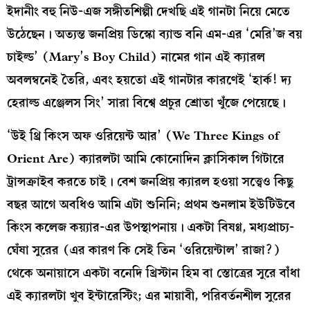
ইদানীং বহু নিউ-এজ সঙ্গীতশিল্পী দেখছি এই গানটা নিয়ে মেতে
উঠেছেন। অত্যন্ত জনপ্রিয় ডিস্কো ব্যান্ড বনি এম-এর ‘মেরি’জ বয়
চাইল্ড’ (Mary’s Boy Child) নামের গান এই ক্যারল
অবলম্বনেই তৈরি, এবং হয়তো এই গানটার কারণেই ‘হার্ক! দ্য
হেরাল্ড এঞ্জেলস সিং’ সারা বিশ্বে প্রচুর শ্রোতা খুঁজে পেয়েছে।
‘উই থ্রি কিংস অফ ওরিয়েন্ট আর’ (We Three Kings of
Orient Are) ক্যারলটা আমি কোনোদিন ক্লাসিকাল গিটারে
ট্রান্সক্রাইব করতে চাই। বেশ জনপ্রিয় ক্যারল হওয়া সত্ত্বেও কিছু
বছর আগে অবধিও আমি এটা শুনিনি; প্রথম শুনলাম ইউটিউবে
কিংস কলেজ কয়্যার-এর উপস্থাপনায়। একটা বিষণ্ণ, মধ্যপ্রাচ্য-
ঘেঁষা সুরের (এর কারণ কি সেই তিন ‘ওরিয়েন্টাল’ রাজা?)
থেকে অনায়াসে একটা বনেদি খ্রিস্টান হিম বা স্তোত্রের সুরে বাঁধা
এই ক্যারলটা খুব ইন্টারেস্টিং; এর মায়াবী, পরিবর্তনশীল সুরের