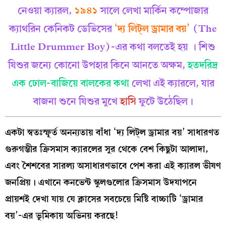
নেওয়া ক্যারল,
১৯৪১
সালে লেখা মার্কিন কম্পোজার
ক্যাথরিন কেনিকট ডেভিসের
‘দ্য লিট্‌ল ড্রামার বয়’
(The
Little Drummer Boy)-এর কথা বলতেই হয় । শিশু
যিশুর জন্যে কোনো উপহার কিনে আনতে অক্ষম,
হতদরিদ্র
এক ঢোল-বাজিয়ে বালকের কথা
লেখা এই ক্যারলে, যার
বাজনা শুনে যিশুর মুখে
হাসি
ফুটে উঠেছিল।
একটা স্বতঃস্ফূর্ত অনন্যতায় বাঁধা ‘দ্য লিট্‌ল ড্রামার বয়’ সাধারণত
গুরুগম্ভীর ক্রিসমাস ক্যারলের সুর থেকে বেশ কিছুটা আলাদা,
এবং শৈশবের সারল্য অসাধারণভাবে পেশ করা এই ক্যারল ভীষণ
জনপ্রিয়। এখানে কনভেন্ট স্কুলগুলোর ক্রিসমাস উদযাপনে
প্রায়শই দেখা যায় যে ক্লাসের সবচেয়ে মিষ্টি বাচ্চাটি ‘ড্রামার
বয়’-এর ভূমিকায় অভিনয় করছে!