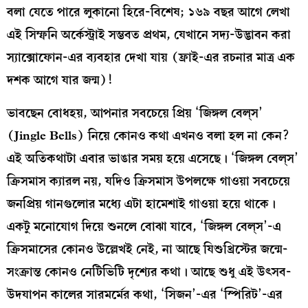
বলা যেতে পারে লুকানো হিরে-বিশেষ; ১৬৯ বছর আগে লেখা
এই সিম্ফনি অর্কেস্ট্রাই সম্ভবত প্রথম, যেখানে সদ্য-উদ্ভাবন করা
স্যাক্সোফোন-এর ব্যবহার দেখা যায় (ফ্রাই-এর রচনার মাত্র এক
দশক আগে যার জন্ম)!
ভাবছেন বোধহয়, আপনার সবচেয়ে প্রিয় ‘জিঙ্গল বেল্‌স’
(Jingle Bells) নিয়ে কোনও কথা এখনও বলা হল না কেন?
এই অতিকথাটা এবার ভাঙার সময় হয়ে এসেছে। ‘জিঙ্গল বেল্‌স’
ক্রিসমাস ক্যারল নয়, যদিও ক্রিসমাস উপলক্ষে গাওয়া সবচেয়ে
জনপ্রিয় গানগুলোর মধ্যে এটা হামেশাই গাওয়া হয়ে থাকে।
একটু মনোযোগ দিয়ে শুনলে বোঝা যাবে, ‘জিঙ্গল বেল্‌স’-এ
ক্রিসমাসের কোনও উল্লেখই নেই, না আছে যিশুখ্রিস্টের জন্মে-
সংক্রান্ত কোনও নেটিভিটি দৃশ্যের কথা। আছে শুধু এই উৎসব-
উদযাপন কালের সারমর্মের কথা, ‘সিজন’-এর ‘স্পিরিট’-এর