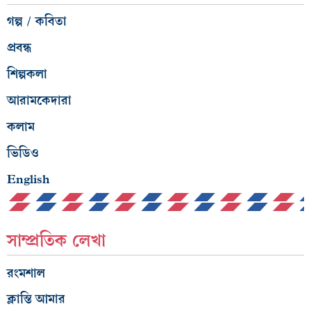
গল্প / কবিতা
প্রবন্ধ
শিল্পকলা
আরামকেদারা
কলাম
ভিডিও
English
সাম্প্রতিক লেখা
রংমশাল
ক্লান্তি আমার