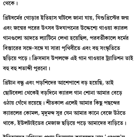
থেকে।
খ্রিষ্টধর্মের গোড়ার ইতিহাস ঘাঁটলে জানা যায়, যিশুখ্রিস্টের জন্ম
এবং জন্মের পরের উৎসব উদযাপনের উদ্দেশ্যে গাওয়া ক্যারল
গানগুলো আদতে ল্যাটিনে লেখা হয়েছিল, পরবর্তীকালে ধর্মের
বিস্তারের সঙ্গে-সঙ্গে যা সারা পৃথিবীতে এবং বহু সংস্কৃতিতে
ছড়িয়ে পড়ে। ক্রিসমাস উপলক্ষে এই গান গাওয়ার ট্র্যাডিশন তাই
বহু বহু শতাব্দী পুরনো।
খ্রিষ্টান বন্ধু এবং পড়শিদের আশেপাশে বড় হয়েছি, তাই
ছোটবেলা থেকেই বড়দিনে ক্যারল গান শোনা আমার বেড়ে
ওঠায় গেঁথে রয়েছে। শীতকাল এলেই আমার কিছু পছন্দের
ক্যারলের কোমল, মৃদুমন্দ সুর যেন আমার কানে বেজে উঠতে
থাকে, ইউলটাইডের মেজাজ ছড়িয়ে পড়ে আমাদের বাড়িতে।