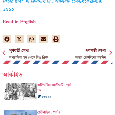
ফিচার ছবি: ‘দ্য ক্রিসমাস ট্রি’; অ্যালবার্ট চেভালিয়ে টেলার,
১৯১১
Read in English
পূর্ববর্তী লেখা
পরবর্তী লেখা
অপরাজিত সূর্য থেকে যিশু খ্রিস্ট
আমার ছোটদিনের বড়দিন
আর্কাইভ
অলিগলির কালীঘাট : পর্ব
১৯
জয়ন্ত দে
ডেটলাইন : পর্ব ৪