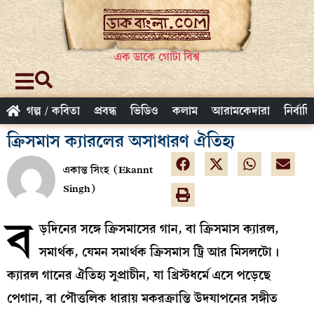
এক ডাকে গোটা বিশ্ব
গল্প / কবিতা
প্রবন্ধ
ভিডিও
কলাম
আরামকেদারা
নির্বাচ
ক্রিসমাস ক্যারলের অসাধারণ ঐতিহ্য
একান্ত সিংহ (Ekannt
Singh)
ব
ড়দিনের সঙ্গে ক্রিসমাসের গান, বা ক্রিসমাস ক্যারল,
সমার্থক, যেমন সমার্থক ক্রিসমাস ট্রি আর মিসলটো।
ক্যারল গানের ঐতিহ্য সুপ্রাচীন, যা খ্রিস্টধর্মে এসে পড়েছে
পেগান, বা পৌত্তলিক ধারায় মকরক্রান্তি উদযাপনের সঙ্গীত