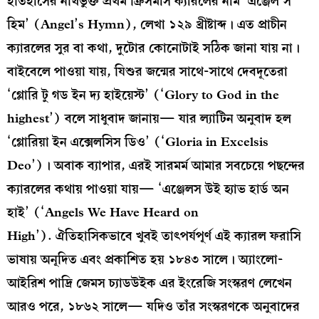
ইতিহাসের নথিভুক্ত প্রথম ক্রিসমাস ক্যারলের নাম ‘এঞ্জেল’স
হিম’ (Angel’s Hymn), লেখা ১২৯ খ্রীষ্টাব্দ। এত প্রাচীন
ক্যারলের সুর বা কথা, দুটোর কোনোটাই সঠিক জানা যায় না।
বাইবেলে পাওয়া যায়, যিশুর জন্মের সাথে-সাথে দেবদূতেরা
‘গ্লোরি টু গড ইন দ্য হাইয়েস্ট’ (‘Glory to God in the
highest’) বলে সাধুবাদ জানায়— যার ল্যাটিন অনুবাদ হল
‘গ্লোরিয়া ইন এক্সেলসিস ডিও’ (‘Gloria in Excelsis
Deo’)। অবাক ব্যাপার, এরই সারমর্ম আমার সবচেয়ে পছন্দের
ক্যারলের কথায় পাওয়া যায়— ‘এঞ্জেলস উই হ্যাভ হার্ড অন
হাই’ (‘Angels We Have Heard on
High’). ঐতিহাসিকভাবে খুবই তাৎপর্যপূর্ণ এই ক্যারল ফরাসি
ভাষায় অনূদিত এবং প্রকাশিত হয় ১৮৪৩ সালে। অ্যাংলো-
আইরিশ পাদ্রি জেমস চ্যাডউইক এর ইংরেজি সংস্করণ লেখেন
আরও পরে, ১৮৬২ সালে— যদিও তাঁর সংস্করণকে অনুবাদের