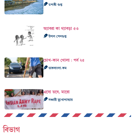
তপশ্রী গুপ্ত
অ্যাবরা কা থ্যাবড়া ৫৩
উপল সেনগুপ্ত
চোখ-কান খোলা : পর্ব ২৫
ডাকবাংলা.কম
এসো তবে, মারো
সঞ্চারী মুখোপাধ্যায়
বিভাগ