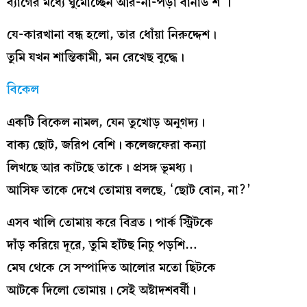
ব্যাগের মধ্যে ঘুমোচ্ছেন আর-না-পড়া বার্নার্ড শ’।
যে-কারখানা বন্ধ হলো, তার ধোঁয়া নিরুদ্দেশ।
তুমি যখন শান্তিকামী, মন রেখেছ বুদ্ধে।
বিকেল
একটি বিকেল নামল, যেন তুখোড় অনুগদ্য।
বাক্য ছোট, জরিপ বেশি। কলেজফেরা কন্যা
লিখছে আর কাটছে তাকে। প্রসঙ্গ ভূমধ্য।
আসিফ তাকে দেখে তোমায় বলছে, ‘ছোট বোন, না?’
এসব খালি তোমায় করে বিব্রত। পার্ক স্ট্রিটকে
দাঁড় করিয়ে দূরে, তুমি হাঁটছ নিচু পড়শি…
মেঘ থেকে সে সম্পাদিত আলোর মতো ছিটকে
আটকে দিলো তোমায়। সেই অষ্টাদশবর্ষী।