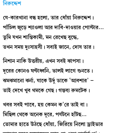
নিরুদ্দেশ
যে-কারখানা বন্ধ হলো, তার ধোঁয়া নিরুদ্দেশ।
পাঁচিল জুড়ে শ্যাওলা আর দাবি-দাওয়ার পোস্টার…
তুমি যখন শান্তিকামী, মন রেখেছ বুদ্ধে,
তখন সময় দুঃসাহসী। সবাই জানে, দোষ তার।
নিশান নাকি উত্তরীয়, এখন সবই ঝাপসা।
দূরের কোনও ঘণ্টাধ্বনি, ভালই লাগে শুনতে।
ঝমঝমানো ঝর্না, যাকে উর্দু ডাকে ‘আবশার’ –
তাই দেখে খুব থমকে গেছ। গন্তব্য রুমটেক।
খবর সবই পাবে, হয় কেমন ক’রে তাই বা।
মিছিল থেকে অনেক দূরে, পর্যটনে হাঁটছ…
তোমার হাতে উঠছে ধোঁয়া, জিরিয়ে নিলো ড্রাইভার