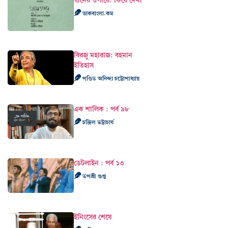
গানের ওপারে: ফিরে দেখা
ডাকবাংলা.কম
বিরজু মহারাজ: বহমান
ইতিহাস
পণ্ডিত অনিন্দ্য চট্টোপাধ্যায়
এক শালিক : পর্ব ৯৮
চন্দ্রিল ভট্টাচার্য
ডেটলাইন : পর্ব ১৩
তপশ্রী গুপ্ত
ইনিংসের শেষে