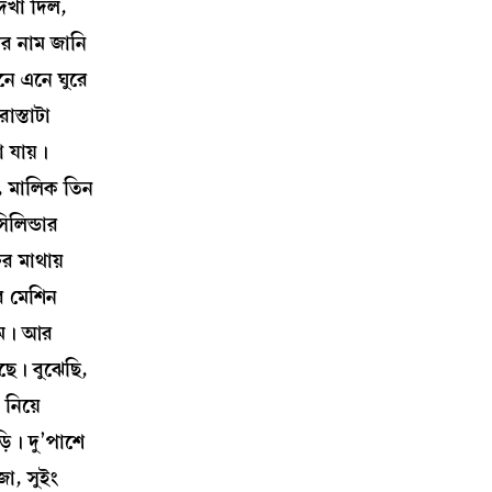
েখা দিল,
ুর নাম জানি
নে এনে ঘুরে
াস্তাটা
 যায়।
ল, মালিক তিন
লিন্ডার
র মাথায়
র মেশিন
লাম। আর
ছে। বুঝেছি,
 নিয়ে
ি। দু’পাশে
া, সুইং