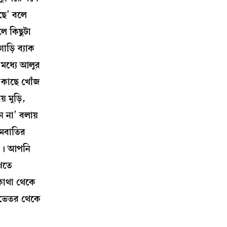
ছে’ বলে
লে কিছুটা
ড়ি ব্যাক
 মধ্যে আলুর
 কাছে খোঁজ
 মুড়ি,
ন না’ বলায়
োমবাতির
ন। আপনি
েখতে
কোথা থেকে
 ভেতর থেকে