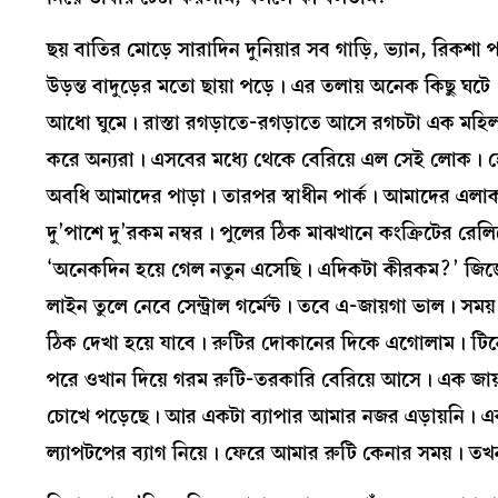
ছয় বাতির মোড়ে সারাদিন দুনিয়ার সব গাড়ি, ভ্যান, রিকশা
উড়ন্ত বাদুড়ের মতো ছায়া পড়ে। এর তলায় অনেক কিছু ঘ
আধো ঘুমে। রাস্তা রগড়াতে-রগড়াতে আসে রগচটা এক মহিলা।
করে অন্যরা। এসবের মধ্যে থেকে বেরিয়ে এল সেই লোক। হে
অবধি আমাদের পাড়া। তারপর স্বাধীন পার্ক। আমাদের এলাক
দু’পাশে দু’রকম নম্বর। পুলের ঠিক মাঝখানে কংক্রিটের রেল
‘অনেকদিন হয়ে গেল নতুন এসেছি। এদিকটা কীরকম?’ জিজ্ঞ
লাইন তুলে নেবে সেন্ট্রাল গর্মেন্ট। তবে এ-জায়গা ভাল।
ঠিক দেখা হয়ে যাবে। রুটির দোকানের দিকে এগোলাম। টিনের
পরে ওখান দিয়ে গরম রুটি-তরকারি বেরিয়ে আসে। এক জায়গা
চোখে পড়েছে। আর একটা ব্যাপার আমার নজর এড়ায়নি। একট
ল্যাপটপের ব্যাগ নিয়ে। ফেরে আমার রুটি কেনার সময়। তখন 