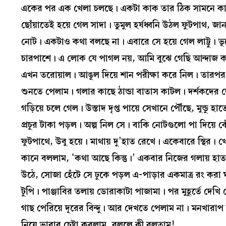
একের পর এক খেলা চলছে। একটা কাক তার ঠিক সামনে কালো ব
ছোঁয়াতেই হয়ে গেল সাদা। তুমুল হর্ষধ্বনি উঠল ফুটপাথ, জা
নোট। একটাও কথা বলছে না। এবারে সে হয়ে গেল লাট্টু। 
চারপাশে। এ লোক যে পাগল নয়, আমি বুঝে গেছি আন্দাজ কর
এখন তরোয়াল। আঙুল দিয়ে শান পরীক্ষা করে নিল। তারপর স্
শুনতে পেলাম। গলার কাছে ঠান্ডা বাতাস কাটল। দর্শকদের দ
গড়িয়ে চলে গেল। উস্তাদ দৃপ্ত পায়ে সেখানে পৌঁছে, মুন্ডু
প্রচুর টাকা পড়ল। অল্প নিল সে। বাকি নোটগুলো পা দিয়ে ঝে
ফুটপাথে, উবু হয়ে। মাথায় দু’হাত রেখে। একেবারে স্থির
কানে বললাম, ‘কথা আছে কিন্তু।’ একবার নিজের গলায় হা
উঠে, সোজা হেঁটে সে ঢুকে পড়ল এ-পাড়ার একমাত্র রং করা ঘ
টুপি। পাঞ্জাবির তলায় ডোরাকাটা পাজামা। পর মুহূর্তে দে
গাছ পেরিয়ে দূরের বিন্দু। আর দেখতে পেলাম না। মনখারা
নিয়ে ভাবার চেষ্টা করলাম, বললে কী বলতাম!