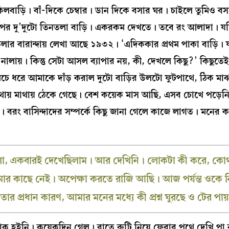
কিলবাড়ি। বাঁ-দিকে চেম্বার। ডান দিকে বসার ঘর। চাইলে তুমিও 
রপর দু’দুটো তিনতলা বাড়ি। একরকম দেখতে। তবে রং আলাদা। যদ
তলার বারান্দায় লেখা আছে ১৯৩২। ‘এদিককার প্রথম পাকা বাড়ি।
 নালায়। কিন্তু সেটা আসল ব্যাপার নয়, কী, দেখলে কিছু?’ কিছুত
 খামচে ধরে আমাকে দাঁড় করাল দুটো বাড়ির উলটো ফুটপাথে, ঠিক মা
 মাথায় মাথায় ঠেকে গেছে। বেশ কয়েক মাস আছি, এসব চোখে পড়ে
ং বাসিন্দাদের সম্পর্কে কিছু জানা গেলে কাজে লাগত। মনের ক
 খেলা, একবারই দেখেছিলাম। আর দেখিনি। লোকটা কী করে, কোথ
র কাছে নেই। অপেক্ষা করতে রাজি আছি। আজ পর্যন্ত ওকে ন
 তার প্রধান কারণ, আমার মনের মধ্যে কী প্রশ্ন ঘুরছে ও টের পায
াক হইনি। কয়েকদিন গেল। রাতে রুটি নিয়ে ফেরার পথে দেখি পা ঝ