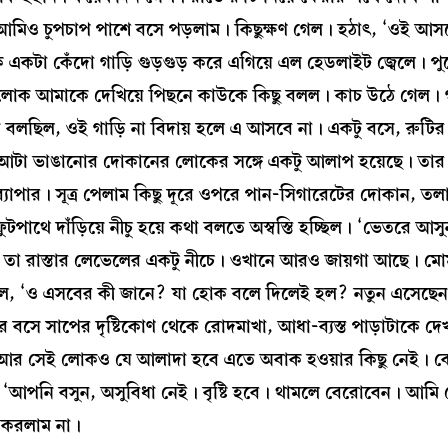
মিও চুপচাপ পাশে বসে পড়লাম। কিছুক্ষণ গেল। হঠাৎ, ‘ওই আস
 একটা কেঁদো গাড়ি গুড়গুড় করে এগিয়ে এল হেডলাইট জ্বেলে। পু
োক আমাকে দেখিয়ে পিছনে কাউকে কিছু বলল। কাচ উঠে গেল। গা
 মন বলছিল, ওই গাড়ি না বিদায় হলে এ আসবে না। একটু বসে, রুটির
ে আটা ভাঙানোর দোকানের লোকের সঙ্গে একটু আলাপ হয়েছে। তার
াপার। সূত্র পেলাম কিছু দূরে ওপরে পান-সিগারেটের দোকান, তলায়
টপাথে দাঁড়িয়ে নীচু হয়ে কথা বলতে অস্বস্তি হচ্ছিল। ‘ভেতরে আসু
, তা রাস্তার লেভেলের একটু নীচে। ওখানে আরও জায়গা আছে। ম
ল, ‘ও এসবের কী জানে? যা হোক বলে দিলেই হল? নতুন এসেছে
রে বসে সাপের দৃষ্টিকোণ থেকে রোদমাখা, আধা-ব্যস্ত পাড়াটাকে দ
আর সেই লোকও যে আলাদা হবে এতে অবাক হওয়ার কিছু নেই। 
 ‘আপনি বসুন, অসুবিধা নেই। বৃষ্টি হবে। থামলে বেরোবেন। আমি
া করলাম না।