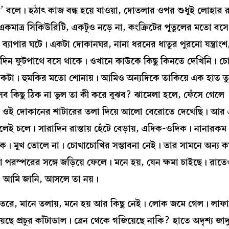
া’ বলে। হঠাৎ কাজ বন্ধ হয়ে যাওয়া, দোতলার ওপর শুধুই লোহার
়ির একমাত্র সিকিউরিটি, একটুও নড়ে না, কংক্রিটের পুতুলের মতো বস
্যাপার ঘটে। একটা দোকানঘর, নানা ধরনের ধাতুর পুরনো যন্ত্রাংশ
রাদিন ফুটপাথে বসে থাকে। ওখানে কাউকে কিছু কিনতে দেখিনি। চ
। হুমকির মতো শোনায়। আমিও অন্যদিকে তাকিয়ে এক হাত তুলে ‘হ্
ব কিছু ঠিক না ভুল তা কী করে বুঝব? ঝামেলা হলে, ফেঁসে গেলে
তে ওই দোকানের শাটারের তলা দিয়ে আলো বেরোতে দেখেছি। আ
েই চলে। সারাদিন রাস্তায় হেঁটে বেড়ায়, এদিক-ওদিক। নানার
কে। মুখ তোলে না। চোখাচোখির সম্ভাবনা নেই। তার সামনে অন্য কা
পরস্পরের সঙ্গে জড়িয়ে ফেলে। মনে হয়, যেন ক্ষমা চাইছে। রাতে
ল। আমি জানি, আসলে তা নয়।
তরে, মানে তলায়, মনে হয় আর কিছু নেই। লোক জমে গেল। লাফা
়েছে প্রচুর কাঁটাডাল। ব্রেন থেকে গজিয়েছে নাকি? হাতে অদৃশ্য জাদ