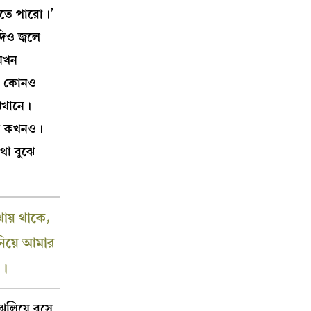
বসতে পারো।’
িও জ্বলে
 যখন
েই কোনও
ঝখানে।
নি কখনও।
থা বুঝে
ায় থাকে,
িয়ে আমার
়।
ুলিয়ে বসে