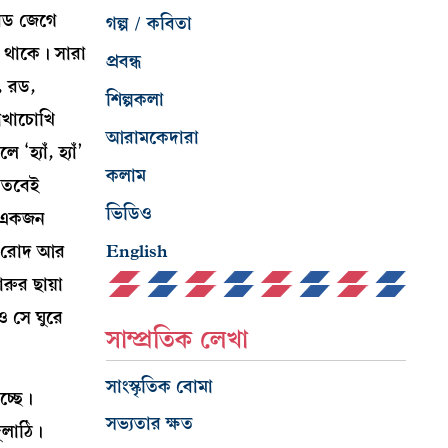
 রড জেগে
গল্প / কবিতা
ে থাকে। সারা
প্রবন্ধ
, রড,
শিল্পকলা
োখাচোখি
আরামকেদারা
যাঁ, হ্যাঁ’
কলাম
 তবেই
ভিডিও
র একজন
English
কম রোদ আর
রুর ছায়া
ও সে ঘুরে
সাম্প্রতিক লেখা
সাংস্কৃতিক বোমা
চ্ছে।
সভ্যতার ক্ষত
ুলাঠি।