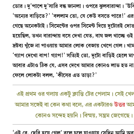
ডোর। দু’পাশে দু’সারি বন্ধ জানলা। ওপরে ঝুলবারান্দা। ‘উ
‘অন্যের বাড়িতে?’ ‘বললাম তো, যে কেউ বসতে পারে!’ এ
গেছে অনেকটাই। সিমেন্টের ওপর সিমেন্ট দিয়ে দুটোরই দো
হয়েছিল, তখন বারান্দায় বসে দেখা যেত, বাঘ জল খাচ্ছে ওই
দ্রষ্টব্য খুঁজে না পাওয়ায় আমার লোক বেজায় খেপে গেল।
‘গ্যাপ দেখো বাপ! গ্যাপ!’ সত্যিই তো, দুটো বাড়িই হেলে
আবার এটাও ঠিক যে, এসব দেখে আমার কোনও লাভ হত না। বর
ফেলে লোকটা বলল, ‘কীসের এত তাড়া?’
এই প্রথম ওর গলায় একটু ক্লান্তি টের পেলাম। সেই
আমার সঙ্গেই বা কেন কথা বলে, এর একটারও
উত্তর
আমা
কোনও সন্দেহ হয়নি। বিস্ময়, সম্ভ্রম জেগেছে।
‘এই রে, দেরি হয়ে গেল’ বলে চলে যাওয়ায় সেদিন আমি অব