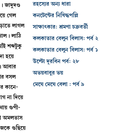
রহস্যের অন্য ধারা
 জাদুদণ্ড
হয়ে গেল
কনটেন্টের নিষিদ্ধপল্লি
ড়াতে লাগল
সাক্ষাৎকার: শ্রমণা চক্রবর্তী
খাল। লাঠি
কলকাতার বেলুন বিলাস: পর্ব ২
ই শব্দটুকু
কলকাতার বেলুন বিলাস: পর্ব ১
া হয়ে
উল্টো দূরবিন পর্ব: ২৮
িল। আবার
অভয়বাবুর ভয়
রপর বসল
মেঘে মেঘে বেলা : পর্ব ৯
ার কানে-
গ না দিয়ে
ায় গুপী-
করা অমলতাস
েকে গুছিয়ে