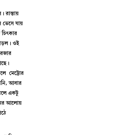
 রাস্তায়
 ভেসে যায়
ে চিৎকার
নাড়ল। ওই
দরজার
 আছে।
লে মেট্রোর
জানি, আবার
রলে একটু
িনের আলোয়
িঠে