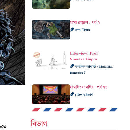
গামা বেড়াল : পর্ব ২
পম্পা বিশ্বাস
Interview: Prof
Sunetra Gupta
মালবিকা ব্যানার্জি (Malavika
Banerjee)
সামথিং সামথিং : পর্ব ৭১
চন্দ্রিল ভট্টাচার্য
বিভাগ
িতে