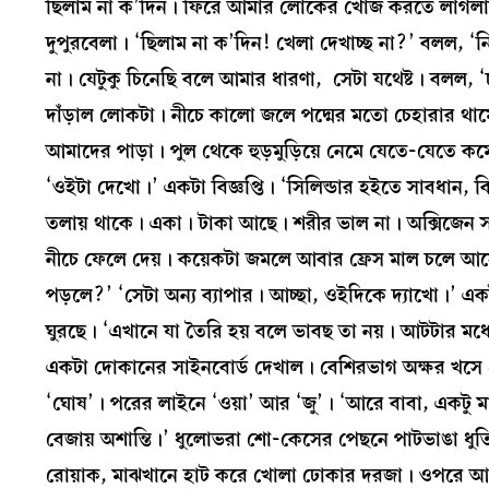
ছিলাম না ক’দিন। ফিরে আমার লোকের খোঁজ করতে লাগলা
দুপুরবেলা। ‘ছিলাম না ক’দিন! খেলা দেখাচ্ছ না?’ বলল, ‘ন
না। যেটুকু চিনেছি বলে আমার ধারণা, সেটা যথেষ্ট। বলল, 
দাঁড়াল লোকটা। নীচে কালো জলে পদ্মের মতো চেহারার থার্ম
আমাদের পাড়া। পুল থেকে হুড়মুড়িয়ে নেমে যেতে-যেতে কমে
‘ওইটা দেখো।’ একটা বিজ্ঞপ্তি। ‘সিলিন্ডার হইতে সাবধান, 
তলায় থাকে। একা। টাকা আছে। শরীর ভাল না। অক্সিজেন সা
নীচে ফেলে দেয়। কয়েকটা জমলে আবার ফ্রেস মাল চলে আস
পড়লে?’ ‘সেটা অন্য ব্যাপার। আচ্ছা, ওইদিকে দ্যাখো।’ এ
ঘুরছে। ‘এখানে যা তৈরি হয় বলে ভাবছ তা নয়। আটটার মধ্
একটা দোকানের সাইনবোর্ড দেখাল। বেশিরভাগ অক্ষর খসে গ
‘ঘোষ’। পরের লাইনে ‘ওয়া’ আর ‘জু’। ‘আরে বাবা, একটু মাথা 
বেজায় অশান্তি।’ ধুলোভরা শো-কেসের পেছনে পাটভাঙা ধুত
রোয়াক, মাঝখানে হাট করে খোলা ঢোকার দরজা। ওপরে আধ চ