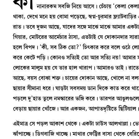
কা
নানারকম সবজি নিয়ে আসে। চেঁচায় ‘কেলা কেল
থাকা, দেখে মনে হয় বোমা পড়েছে, স্বপ্ন-চুরমার ফ্ল্যাটবাড
রাত। তবে দুজন আছে, যাদের সঙ্গে মাঝে মাঝে আমার একটা ব
গিয়ার, মোটরের আর্মেচার ঠাসা, এতটাই যে দোকানদার সা
হলে বিপদ। ‘কী, সব ঠিক তো?’ চিৎকার করে বলে ওঠে লোকটা
করে কেটে পড়ি। কোনও সত্যিই তো আর সত্যি নয়! আমার স
লোকের মালুম হয় যে তার হাল খারাপ। আমারও তাই। রা
আছে, বয়স বোঝা শক্ত। চায়ের দোকান আছে, খোলে না বলল
ছায়ার সীমানা ধরে। ঘাড়টা সবসময় ডান দিকে কাত করে থা
পড়লে দু’হাত তুলে নমস্কারের ভঙ্গি করে। তারপর আঙুলগুলো 
বেড়ায় ছায়ার খোঁজে। আর একজন, আপাতদৃষ্টিতে ছিটিয়া
এইমাত্র সে পড়ল আকাশ থেকে। একটা ঢাউস আলখাল্লা। ভে
ঝাঁপাচ্ছে। ডিগবাজি খাচ্ছে। মাথার ফেট্টির বাসা থেকে বেরিয