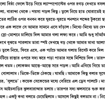
িষ্ঠা ফেলে উড়ে গিয়ে ল্যাম্পপোস্টের ওপর রগড় দেখতে বসল।
নলা, বারান্দা থেকে। পয়সা পড়ল কিছু। তুলে নিয়ে হাত ঘোরাতেই 
ভূতের লাঠির ওপর বনবন করে ঘুরতে-ঘুরতে শনশনে শব্দের টুকরো ছ
ে এক লাফে সে আমার সামনে এসে দাঁড়াল। মিথ্যে-মিথ্যে ভয় দে
লো-মোশনে চালিয়ে দিল আমার গলা লক্ষ্য করে। আমি শুধু সাঁআঁআঁ
েখে বুঝতে পারলাম তারা স্পষ্ট দেখছে ধড় থেকে আমার মাথা আলাদ
 হাতে তুলে নিয়ে, ফিরে এসে, এক প্যাঁচে আমার গলায় রিসেট করে দ
ঁটিয়ে রাস্তার ওপরে সদ্য ঝরে পড়া পাতার সঙ্গে মিশিয়ে দিল। তা
। খেল খতম। লোকজন আস্তে-আস্তে সরে পড়ল। আমি এগিয়ে গিয়ে ত
ত বোলালাম। ভিজে-ভিজে ঠেকছে। ঘামছি। আমাকে কিছু বলার সুযো
র, ‘সুলভে’। কয়েক সেকেন্ডের মধ্যে বেরিয়ে এল ড্রেস পালটে। মাথ
খি সে আইচবাড়ির ঝুলবারান্দার তলায়। তারপর সদ্য ঝলসাতে শুরু 
প হল। একটু কথা বলতে চেয়েছিলাম। আসলে কিছুই বলতাম না। নিজ