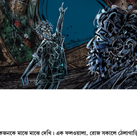
কজনকে মাঝে মাঝে দেখি। এক ফলওয়ালা, রোজ সকালে ঠেলাগাড়