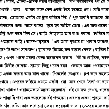
ম। মানে, এদিক-ওদিক নজর রাখছিলাম। বেশ কয়েকদিন পর সে দ
িশ্চয়ই। অন্য।’ আমার সঙ্গে বেশ একটা ইয়ে হয়েছে ওর। কেউ কার
‘চলো, তোমাকে একটা ডে ট্যুর করিয়ে দিই।’ পুল অবধি আমাকে টে
োকলের থালা ভেসে যাচ্ছে। দূরে ছয় বাতির মোড়। এর মাঝখানের র
ন্ট্রি শুরু করে দিল সে। আমি দৌড়লাম তার কথা ধরতে। হারিয়ে না
বিপজ্জনক বাড়ি। আদেশানুসারে।’ এর মানে বুঝতে না পারায় জানা
পোর্ট লাগে সারাক্ষণ। ফুরোলে নিজেই নল বদলে ফেলে। বাতিল সি
ে। ওপর থেকে ময়লা ফেলা অনেকের স্বভাব। ‘কী সাংঘাতিক, কারু
কটা নিরীহ দোকান, সামনে কিছু গমের বস্তা। ভেতরে আটা পেষাইয়ে
যে একটা বস্তায় অন্য মাল থাকে। পিষলেই ডেঞ্জার।’ চুপ করে রই
েছে। ওপরের লাইনে প্রথমে একটা ‘ঘো’ আর শেষে ‘সন্স’-টা রয়ে
খাটাও! ওয়াচমেকার্স অ্যান্ড জুয়েলার্স। ওই যে সন্স দেখছ, ওদের
ি-পাঞ্জাবি পরা এক ভদ্রলোক বই পড়ছেন। এরপর একটা পুরনো বাড়
াঁদা রঙিন কাচ লাগানো ফ্রেম। কয়েকটা ভাঙা। ভেতরে হাফ দরজ