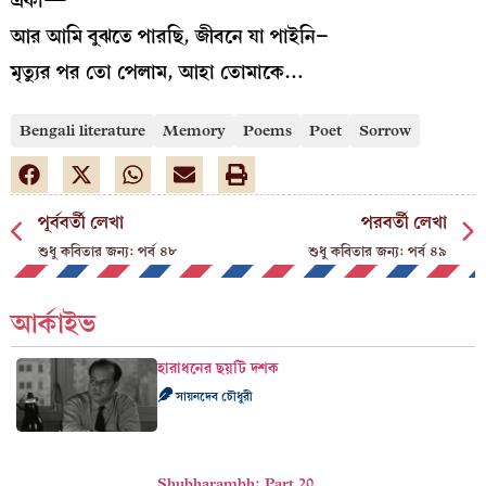
একা—
আর আমি বুঝতে পারছি, জীবনে যা পাইনি–
মৃত্যুর পর তো পেলাম, আহা তোমাকে…
Bengali literature
Memory
Poems
Poet
Sorrow
পূর্ববর্তী লেখা
পরবর্তী লেখা
শুধু কবিতার জন্য: পর্ব ৪৮
শুধু কবিতার জন্য: পর্ব ৪৯
আর্কাইভ
হারাধনের ছয়টি দশক
সায়নদেব চৌধুরী
Shubharambh: Part 20