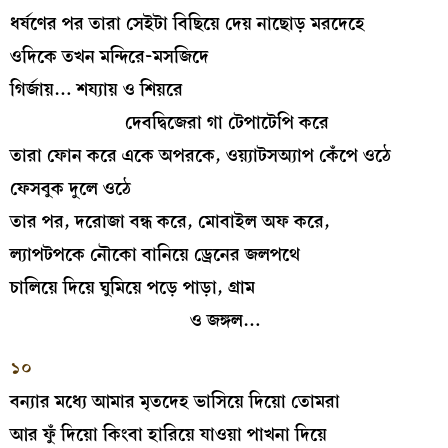
ধর্ষণের পর তারা সেইটা বিছিয়ে দেয় নাছোড় মরদেহে
ওদিকে তখন মন্দিরে-মসজিদে
গির্জায়… শয্যায় ও শিয়রে
দেবদ্বিজেরা গা টেপাটেপি করে
তারা ফোন করে একে অপরকে, ওয়্যাটসঅ্যাপ কেঁপে ওঠে
ফেসবুক দুলে ওঠে
তার পর, দরোজা বন্ধ করে, মোবাইল অফ করে,
ল্যাপটপকে নৌকো বানিয়ে ড্রেনের জলপথে
চালিয়ে দিয়ে ঘুমিয়ে পড়ে পাড়া, গ্রাম
ও জঙ্গল…
১০
বন্যার মধ্যে আমার মৃতদেহ ভাসিয়ে দিয়ো তোমরা
আর ফুঁ দিয়ো কিংবা হারিয়ে যাওয়া পাখনা দিয়ে