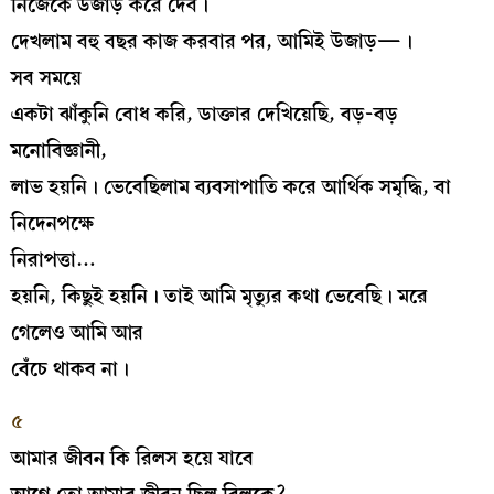
নিজেকে উজাড় করে দেব।
দেখলাম বহু বছর কাজ করবার পর, আমিই উজাড়—।
সব সময়ে
একটা ঝাঁকুনি বোধ করি, ডাক্তার দেখিয়েছি, বড়-বড়
মনোবিজ্ঞানী,
লাভ হয়নি। ভেবেছিলাম ব্যবসাপাতি করে আর্থিক সমৃদ্ধি, বা
নিদেনপক্ষে
নিরাপত্তা…
হয়নি, কিছুই হয়নি। তাই আমি মৃত্যুর কথা ভেবেছি। মরে
গেলেও আমি আর
বেঁচে থাকব না।
৫
আমার জীবন কি রিলস হয়ে যাবে