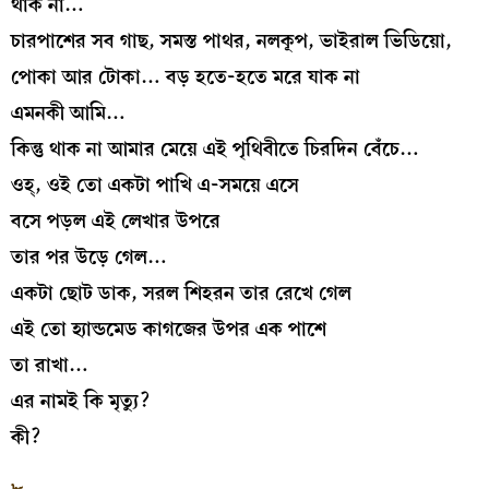
থাক না…
চারপাশের সব গাছ, সমস্ত পাথর, নলকূপ, ভাইরাল ভিডিয়ো,
পোকা আর টোকা… বড় হতে-হতে মরে যাক না
এমনকী আমি…
কিন্তু থাক না আমার মেয়ে এই পৃথিবীতে চিরদিন বেঁচে…
ওহ্‌, ওই তো একটা পাখি এ-সময়ে এসে
বসে পড়ল এই লেখার উপরে
তার পর উড়ে গেল…
একটা ছোট ডাক, সরল শিহরন তার রেখে গেল
এই তো হ্যান্ডমেড কাগজের উপর এক পাশে
তা রাখা…
এর নামই কি মৃত্যু?
কী?