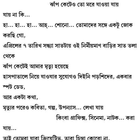
ঝাঁপ কেটেও তো মরে যাওয়া যায়
যায় না কি…
হা… হা… হা… আহ্‌… শোনো… তোমাদের সঙ্গে একটু জোক
করছি গো,
এপ্রিলের ৭ তারিখ সন্ধ্যা সাতটায় ওই নির্মীয়মাণ বাড়ির সাত তলা
থেকে
ঝাঁপ কেটেই আমার মৃত্যু হয়েছে
হাসপাতালে নিয়ে যাওযার সুযোগও দিইনি পড়শিদের, একবার
স্পট ডেড,
আর একটা কথা,
মৃত্যুর পরেও কবিতা, গল্প, উপন্যাস… লেখা যায়
কিংবা গ্রাফিক্স, সিনেমা, নাটক… করা
যায়…
তাই তোমরা যারা ক্রিয়েটিভ, তারা চিন্তা কোরো না,