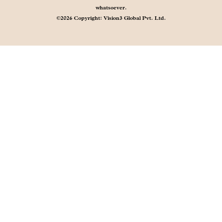
whatsoever.
©2026 Copyright: Vision3 Global Pvt. Ltd.