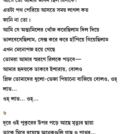
আগে তো আমার জীবন ছিল রিলকে?
এতটা পথ পেরিয়ে আসতে সময় লাগল কত
জানি না তো।
আমি যে অন্ত্যমিলের খোঁজ করেছিলাম দিল দিয়ে
ভালবেসেছিলাম, সেক্স করে করে হাঁপিয়ে গিয়েছিলাম
এখন মেনোপজ হয়ে গেছে
তোমরা আমার স্মরণে রিলকে পড়বে—
আমার হৃদয়কে ডাকবে ইশারায়, বোলও
প্লিজ তোমাদের ধুলো-ভেজা পিয়ানো বাজিয়ে বোলও, ওহ্‌
লাভ…
ওহ্‌ লাভ… ওহ্‌…
৬
দূরে ওই পুকুরের উপর পড়ে আছে মৃত্যুর ছায়া
তাকে ঘিরে রয়েছে অনেকগুলি গাছ ও পাথর…