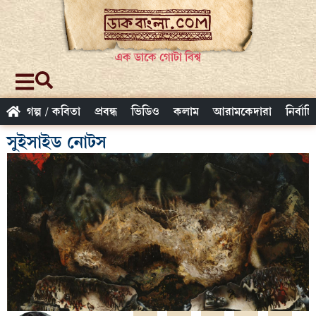
এক ডাকে গোটা বিশ্ব
গল্প / কবিতা
প্রবন্ধ
ভিডিও
কলাম
আরামকেদারা
নির্বাচ
সুইসাইড নোটস