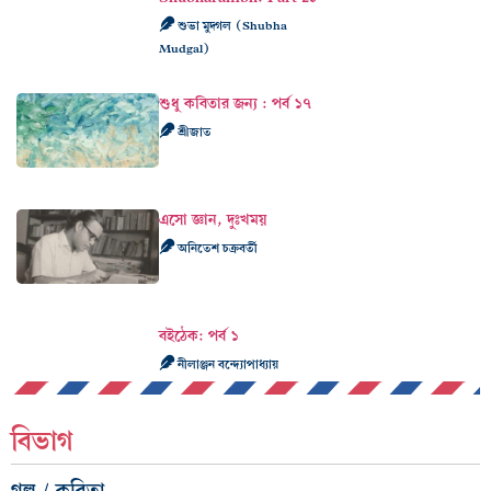
শুভা মুদ্গল (Shubha
Mudgal)
শুধু কবিতার জন্য : পর্ব ১৭
শ্রীজাত
এসো জ্ঞান, দুঃখময়
অনিতেশ চক্রবর্তী
বইঠেক: পর্ব ১
নীলাঞ্জন বন্দ্যোপাধ্যায়
বিভাগ
গল্প / কবিতা