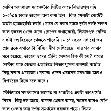
সেদিন অসাধারণ ম্যাঞ্চেস্টার সিটির কাছে লিভারপুল যদি
১-২’এও হারত তাহলে অন্য কথা ছিল। কিন্তু খেলাটা মোটেই
ততটা হাড্ডাহাড্ডি হয়নি। মানে যে রকম ম্যাচে দুটো দলই দারুণ
ভাল ফুটবল খেলে থাকে। ক্লপের কথানুযায়ী, লিভারপুল সেদিন
একটা দল হিসেবে খেলতে পারেনি। মাঠে ওদের এগারো জন
প্লেয়ারকে এগারোটা বিচ্ছিন্ন দ্বীপ দেখিয়েছে। যার পর আমার
মনে হয়েছে, তাহলে ওদের ট্রেনিং সেশনে ঠিক কী হয়? পরের
লেস্টার ম্যাচ জেতার প্রস্তুতিতে লিভারপুলের অবশ্যই বাড়তি
কিছু করার প্রয়োজন। নয়তো ওদের এবারের মরশুমটা আরও
বিপর্যয়ের দিকে চলে যাবে।
স্টেডিয়ামে সমর্থকদের আসতে না পারাটাও একটা তাৎপর্যের
বিষয়। কিছু দল আছে, অনেক প্লেয়ার আছে, যাদের আরও বেশি
ভাল খেলার জন্য দর্শক সমর্থনের দরকার পড়ে। লিডস