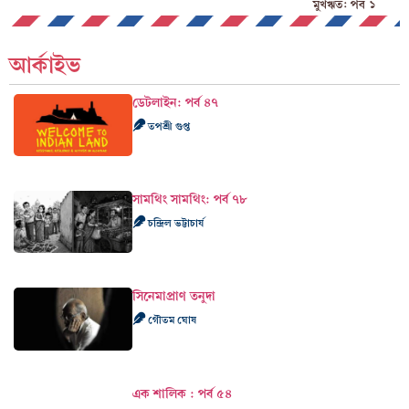
মুখঋত: পর্ব ১
আর্কাইভ
ডেটলাইন: পর্ব ৪৭
তপশ্রী গুপ্ত
সামথিং সামথিং: পর্ব ৭৮
চন্দ্রিল ভট্টাচার্য
সিনেমাপ্রাণ তনুদা
গৌতম ঘোষ
এক শালিক : পর্ব ৫৪