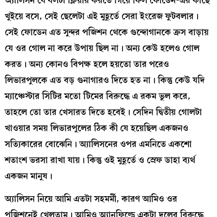
অ্যালিসন যে বলটা ক্লিয়ার করতে গিয়ে ফিল ফোডেন-এর কাছে
খুইয়ে বসে, সেই ছেলেটা এই মুহূর্তে সেরা ইংরেজ ফুটবলার।
সেই ফোডেন এত সুন্দর পজিশন থেকে গুন্দোগানকে ক্রস বাড়ায়
যে ওর গোল না করে উপায় ছিল না। অন্য কেউ হলেও গোল
করত। অন্য কোনও বিপক্ষ হলে হয়তো তার পরেও
লিভারপুলকে এত বড় গুনাগারও দিতে হত না। কিন্তু কেউ যদি
ম্যাঞ্চেস্টার সিটির মতো টিমের বিরুদ্ধে এ রকম ভুল করে,
তাহলে তো তার খেসারত দিতে হবেই। সেদিন দ্বিতীয় গোলটা
খাওয়ার সময় লিভারপুলের ঠিক কী যে হয়েছিল একজনও
সত্যিকারের বোঝেনি। অ্যালিসনের ওপর এমনিতে একশো
শতাংশ ভরসা রাখা যায়। কিন্তু ওই মুহূর্তে ও স্রেফ ডাহা ব্যর্থ
একজন মানুষ।
অ্যালিসন নিয়ে আমি এতটা সহমর্মী, কারণ আমিও ওর
পজিশনেই খেলতাম। আমিও অ্যানফিল্ডে একটা দলের বিরুদ্ধে