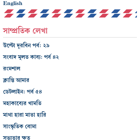
English
সাম্প্রতিক লেখা
উল্টো দূরবিন পর্ব: ২৯
সংবাদ মূলত কাব্য: পর্ব ৪২
রংমশাল
ক্লান্তি আমার
ডেটলাইন: পর্ব ৫৪
মহাকাব্যের খামতি
মাথা হারা মাতা হারি
সাংস্কৃতিক বোমা
সভ্যতার ক্ষত