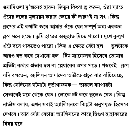
গুয়ার্দিওলা দু’জনেই হারুন-জিতুন কিংবা ড্র করুন, ওঁরা ম্যাচে
ওঁদের দলের মূল্যায়ন করার ক্ষেত্রে কী দারুণই না সৎ। কিন্তু
ক্লপের এই কথাটা শুনে আমার ওঁকে যেন সম্পূর্ণ অন্য একজন
ক্লপ মনে হচ্ছে। তুমি হারের অজুহাত দিতে পারো। মুখে কুলুপ
এঁটে বসে থাকতেও পারো। কিন্তু এ ক্ষেত্রে যেটা হল— ভুলটাকে
আরও বড় করে দেখানো হল। টিম ম্যানেজার হিসেবে তোমার
প্রতিটা কথার প্রভাব দল বা প্লেয়ারের ওপর পড়ে। পড়বেই। ক্লপ
যদি বলতেন, অ্যলিসন আমাদের অতীতে প্রচুর বার বাঁচিয়েছে,
কিন্তু সেদিনের ঘটনাটা দুর্ভাগ্যজনক— তাহলে ব্যাপারটা
সেভাবেই মনে থেকে যেত। লোকে চট করে ভুলেও যেত। কিন্তু
নার্ভাস বলায়, এখন সবাই অ্যালিসনকে কিছুটা অনুপযুক্ত হিসেবে
দেখবে। আর সেটা বেচারা অ্যালিসনের কাছে দ্বিগুণ হাহাকারের
বিষয় হবে।