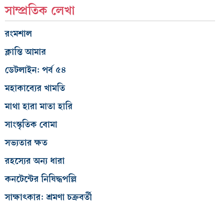
সাম্প্রতিক লেখা
রংমশাল
ক্লান্তি আমার
ডেটলাইন: পর্ব ৫৪
মহাকাব্যের খামতি
মাথা হারা মাতা হারি
সাংস্কৃতিক বোমা
সভ্যতার ক্ষত
রহস্যের অন্য ধারা
কনটেন্টের নিষিদ্ধপল্লি
সাক্ষাৎকার: শ্রমণা চক্রবর্তী