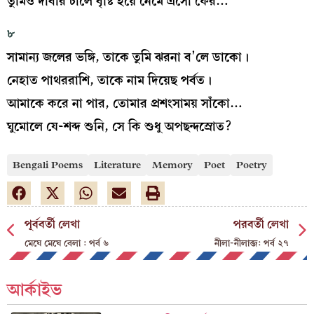
তুমিও দাবার চালে বৃষ্টি হয়ে নেমে এসো ফের…
৮
সামান্য জলের ভঙ্গি, তাকে তুমি ঝরনা ব’লে ডাকো।
নেহাত পাথররাশি, তাকে নাম দিয়েছ পর্বত।
আমাকে করে না পার, তোমার প্রশংসাময় সাঁকো…
ঘুমোলে যে-শব্দ শুনি, সে কি শুধু অপছন্দস্রোত?
Bengali Poems
Literature
Memory
Poet
Poetry
পূর্ববর্তী লেখা
পরবর্তী লেখা
মেঘে মেঘে বেলা : পর্ব ৬
নীলা-নীলাব্জ: পর্ব ২৭
আর্কাইভ