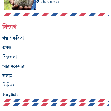
অমিতাভ মালাকার
বিভাগ
গল্প / কবিতা
প্রবন্ধ
শিল্পকলা
আরামকেদারা
কলাম
ভিডিও
English