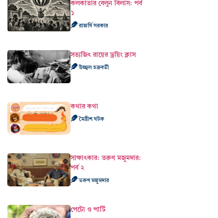
কলকাতার বেলুন বিলাস: পর্ব
১
রাজর্ষি সরকার
সত্যজিৎ রায়ের ড্রয়িং ক্লাস
উজ্জ্বল চক্রবর্তী
কথার কথা
মৈত্রীশ ঘটক
সাক্ষাৎকার: তরুণ মজুমদার:
পর্ব ২
তরুণ মজুমদার
পেটো ও পার্টি