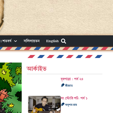
। শতবর্ষ
সলিলায়তন
English
আর্কাইভ
দূরপাল্লা : পর্ব ২৪
শ্রীজাত
সং স্টোরি শর্ট: পর্ব ১
অনুপম রায়