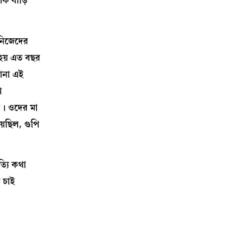
াক বাড়ি
 নিজেদের
ধহয় এত বছর
বোনা এই
ো
া। ওদের মা
়েছিল, গুপি
্যি কথা
 চাই