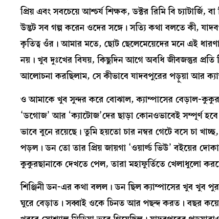
প্রিয় এবং সবচেয়ে আশ্চর্য শিক্ষক, ডক্টর রিমি বি চ্যাটার্জ
উদ্ভট সব গল্প করেন ওদের সঙ্গে। সত্যি কথা বলতে কী, যাদবপুর
কৃতিত্ব ওঁর। আমার মতে, ছোট ছেলেমেয়েদের মনে এই ধারণাটা
নয়। খুব দুঃখের বিষয়, কিছুদিন আগে অবধি জীবজন্তুর প্রতি
আলোচনা করছিলাম, সে কীভাবে যাদবপুরের পড়ুয়া আর ক্যাম
ও আমাকে খুব সুন্দর করে বোঝাল, ক্যাম্পাসের বেড়াল-কুকুররা
‘ডগোজ’ আর ‘ক্যাটোজ’দের ছাড়া কোনওভাবেই সম্পূর্ণ হব
ভাবে বুনে রয়েছে। তুমি হয়তো চার নম্বর গেটে বসে চা খা
পড়ল। ডন তো তার প্রিয় জায়গা ‘ওয়ার্ল্ড ভিউ’ বইয়ের
কুকুরছানাকে দেখতে পেল, তারা মহাফুর্তিতে খেলাধুলো করছে।’
শিঞ্জিনী ডন-এর কথা বলল। ডন ছিল ক্যাম্পাসের খুব খুব পুর
ঘুরে বেড়াত। সব্বাই ওকে চিনত আর পছন্দ করত। বছর কয