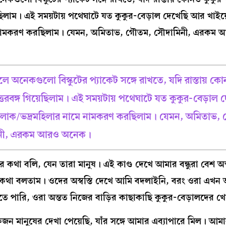
ছিলাম। এই সময়টায় পথেঘাটে যত কুকুর-বেড়াল দেখেছি আর খাইয
মে নামকরণ করছিলাম। যেমন, অমিতাভ, গৌতম, সৌদামিনী, এরকম
 অনেকগুলো বিস্কুটের প্যাকেট সঙ্গে রাখতে, যদি রাস্তায় কো
তরবঙ্গ গিয়েছিলাম। এই সময়টায় পথেঘাটে যত কুকুর-বেড়াল
দ্রলোক/ভদ্রমহিলার নামে নামকরণ করছিলাম। যেমন, অমিতাভ,
িনী, এরকম আরও অনেক।
থা বলি, যেন তারা মানুষ। এই কাণ্ড দেখে আমার বন্ধুরা বেশ অস্ব
 কথা বলতাম। ওদের অস্বস্তি দেখে আমি বদলাইনি, বরং ওরা এখন আ
ে পারি, ওরা অন্তত নিজের বাড়ির কাছাকাছি কুকুর-বেড়ালদের খ
কজন মানুষের দেখা পেয়েছি, যাঁর সঙ্গে আমার এব্যাপারে মিল। আম