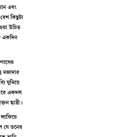
য়ান এবং
 বেশ কিছুটা
ওয়া উচিত
গে একদিন
ম্পাসের
ু মজাদার
ি ঘুমিয়ে
 ধারে একদল
্তন ছাত্রী।
 লাফিয়ে
ল যে ডনের