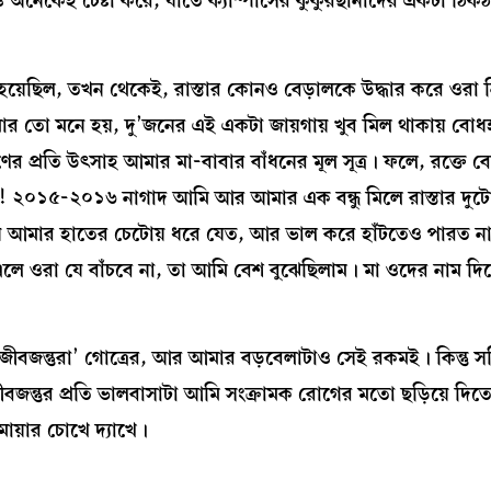
ও অনেকেই চেষ্টা করে, যাতে ক্যাম্পাসের কুকুরছানাদের একটা ঠিকঠ
 হয়েছিল, তখন থেকেই, রাস্তার কোনও বেড়ালকে উদ্ধার করে ওরা
ার তো মনে হয়, দু’জনের এই একটা জায়গায় খুব মিল থাকায় বো
ের প্রতি উৎসাহ আমার মা-বাবার বাঁধনের মূল সূত্র। ফলে, রক্তে 
 কী! ২০১৫-২০১৬ নাগাদ আমি আর আমার এক বন্ধু মিলে রাস্তার দুট
 যে আমার হাতের চেটোয় ধরে যেত, আর ভাল করে হাঁটতেও পারত ন
ে এলে ওরা যে বাঁচবে না, তা আমি বেশ বুঝেছিলাম। মা ওদের নাম দিয
ীবজন্তুরা’ গোত্রের, আর আমার বড়বেলাটাও সেই রকমই। কিন্তু সত
ন্তুর প্রতি ভালবাসাটা আমি সংক্রামক রোগের মতো ছড়িয়ে দিতে
মায়ার চোখে দ্যাখে।