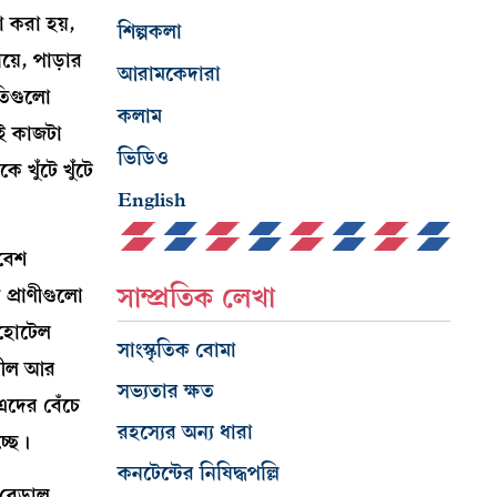
 করা হয়,
শিল্পকলা
য়ে, পাড়ার
আরামকেদারা
ৃতিগুলো
কলাম
এই কাজটা
ভিডিও
খুঁটে খুঁটে
English
 বেশ
সাম্প্রতিক লেখা
 প্রাণীগুলো
 হোটেল
সাংস্কৃতিক বোমা
বশীল আর
সভ্যতার ক্ষত
এদের বেঁচে
রহস্যের অন্য ধারা
চ্ছে।
কনটেন্টের নিষিদ্ধপল্লি
বেড়াল