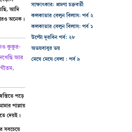
সাক্ষাৎকার: শ্রমণা চক্রবর্তী
়েছি, আমি
কলকাতার বেলুন বিলাস: পর্ব ২
 আরও অনেক।
কলকাতার বেলুন বিলাস: পর্ব ১
উল্টো দূরবিন পর্ব: ২৮
নও কুকুর-
অভয়বাবুর ভয়
 দেখেছি আর
মেঘে মেঘে বেলা : পর্ব ৯
 গৌতম,
স্তিতে পড়ে
মার পাল্লায়
েতে দেয়ই।
ার সবচেয়ে