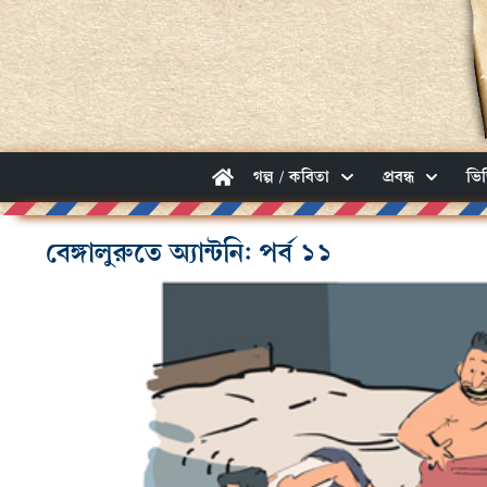
গল্প / কবিতা
প্রবন্ধ
ভি
বেঙ্গালুরুতে অ্যান্টনি: পর্ব ১১