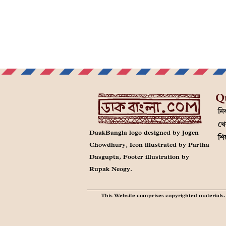
Q
নির
খে
DaakBangla logo designed by Jogen
শি
Chowdhury, Icon illustrated by Partha
Dasgupta, Footer illustration by
Rupak Neogy.
This Website comprises copyrighted materials. 