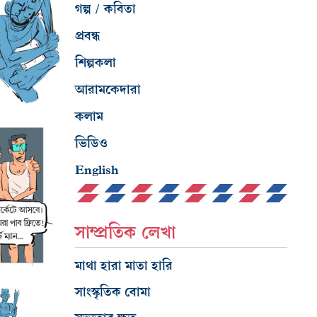
গল্প / কবিতা
প্রবন্ধ
শিল্পকলা
আরামকেদারা
কলাম
ভিডিও
English
সাম্প্রতিক লেখা
মাথা হারা মাতা হারি
সাংস্কৃতিক বোমা