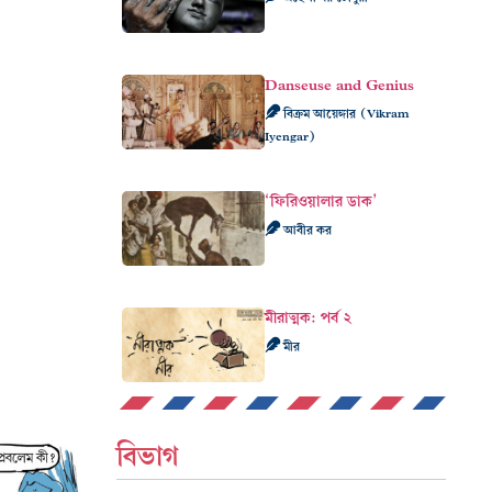
Danseuse and Genius
বিক্রম আয়েঙ্গার (Vikram
Iyengar)
‘ফিরিওয়ালার ডাক’
আবীর কর
মীরাত্মক: পর্ব ২
মীর
বিভাগ