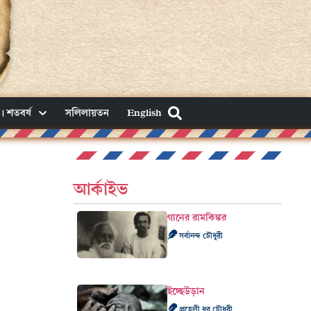
। শতবর্ষ
সলিলায়তন
English
আর্কাইভ
গানের রামকিঙ্কর
সর্বানন্দ চৌধুরী
ইচ্ছেউড়ান
প্রহেলী ধর চৌধুরী