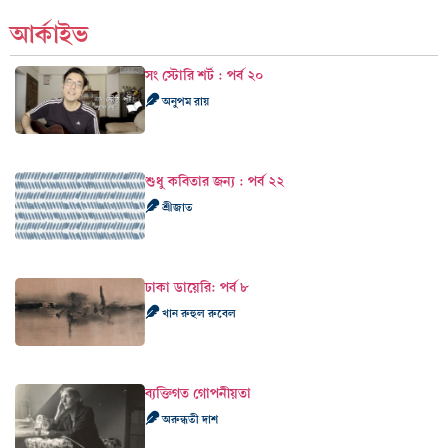
আর্কাইভ
সং স্টোরি শর্ট : পর্ব ২০
অনুপম রায়
শুধু কবিতার জন্য : পর্ব ২২
শ্রীজাত
ঢাকা ডায়েরি: পর্ব ৮
খান রুহুল রুবেল
ব্যক্তিগত গোপনীয়তা
অরুন্ধতী দাশ