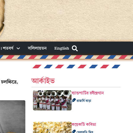
। শতবর্ষ
সলিলায়তন
English
আর্কাইভ
লচ্চিত্রে,
ব্যান্ডপার্টির রবীন্দ্রগান
রাজর্ষি ধাড়া
কয়েকটি কবিতা
দেবারতি মিত্র