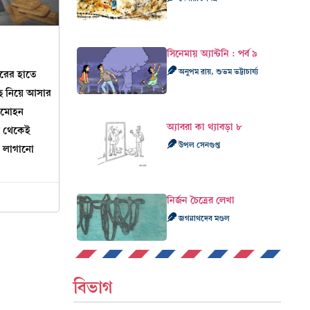
সিনেমায় অ্যান্টনি : পর্ব ৯
অনুপম রায়, শুভম ভট্টাচার্য্য
গরের হাতে
াছে নিয়ে আসার
ধামোহন
অ্যাবরা কা থ্যাবড়া ৮
াম থেকেই
উপল সেনগুপ্ত
ে লাগানো
নির্জন চৈত্রের লেখা
জগন্নাথদেব মণ্ডল
বিভাগ