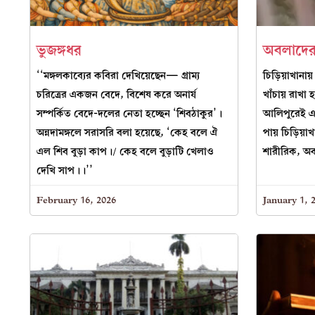
ভুজঙ্গধর
অবলাদের
‘‘মঙ্গলকাব্যের কবিরা দেখিয়েছেন— গ্রাম্য
চিড়িয়াখানায় 
চরিত্রের একজন বেদে, বিশেষ করে অনার্য
খাঁচায় রাখা
সম্পর্কিত বেদে-দলের নেতা হচ্ছেন ‘শিবঠাকুর’।
আলিপুরেই এ
অন্নদামঙ্গলে সরাসরি বলা হয়েছে, ‘কেহ বলে ঐ
পায় চিড়িয়াখ
এল শিব বুড়া কাপ।/ কেহ বলে বুড়াটি খেলাও
শারীরিক, অ
দেখি সাপ।।’’
February 16, 2026
January 1, 