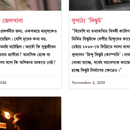
 জেলখানা
সুপাঠ্য ‘বিস্কুট’
প্রদর্শনীর জন্য, একসময়ে মানুষকেও
“বিদেশি বা তথাকথিত বিধর্মী কারি
 হয়েছিল। বেশি দূরের কথা নয়,
নির্মিত বিস্কুটকে দেশীয় হিন্দুদের ক
মনটা ঘটেছিল। আদৌ কি সুস্থজীবন
চেষ্টায় ১৮৯৮-তে দিল্লিতে লালা রা
ানার প্রাণীরা? মানসিক হোক বা
খুললেন ‘হিন্দু বিস্কুট কোম্পানি’। ন
বলা বলে কি অধিকার থাকতে নেই?
বোঝা যাচ্ছে, ধর্মের আবেগকে কাজ
হচ্ছে বিস্কুট নির্মাণের ক্ষেত্রেও।”
2026
November 2, 2025