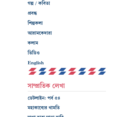
গল্প / কবিতা
প্রবন্ধ
শিল্পকলা
আরামকেদারা
কলাম
ভিডিও
English
সাম্প্রতিক লেখা
ডেটলাইন: পর্ব ৫৪
মহাকাব্যের খামতি