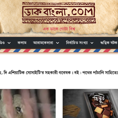
এক ডাকে গোটা বিশ্ব
ডিও
কলাম
আরামকেদারা
নির্বাচিত সংখ্যা
ঋত্বিক ঘটক
্রহ, দি এশিয়াটিক সোসাইটি'র সহকারী গবেষক। বই : পথের পাঁচালি সাহিত্যে চ