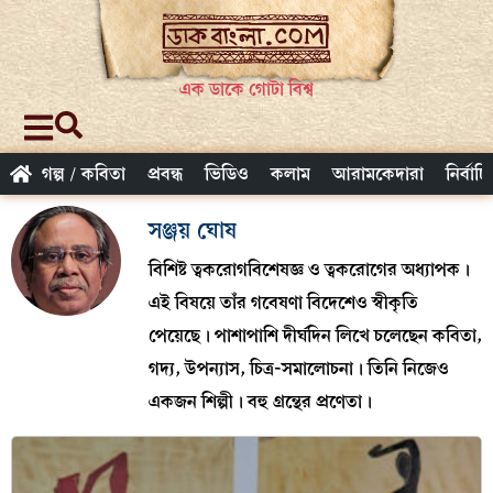
এক ডাকে গোটা বিশ্ব
গল্প / কবিতা
প্রবন্ধ
ভিডিও
কলাম
আরামকেদারা
নির্বাচ
সঞ্জয় ঘোষ
বিশিষ্ট ত্বকরোগবিশেষজ্ঞ ও ত্বকরোগের অধ্যাপক।
এই বিষয়ে তাঁর গবেষণা বিদেশেও স্বীকৃতি
পেয়েছে। পাশাপাশি দীর্ঘদিন লিখে চলেছেন কবিতা,
গদ্য, উপন্যাস, চিত্র-সমালোচনা। তিনি নিজেও
একজন শিল্পী। বহু গ্রন্থের প্রণেতা।