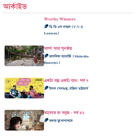
আর্কাইভ
Worthy Winners
ভি ভি এস লক্ষ্মণ (V.V.S
Laxman)
আশা আর পুনর্জন্ম
মালবিকা ব্যানার্জি (Malavika
Banerjee)
একটা গল্প একটা গান: পর্ব ৭
উপল সেনগুপ্ত, চন্দ্রিল ভট্টাচার্য
আলোর রং সবুজ : পর্ব ৪২
মন্দার মুখোপাধ্যায়