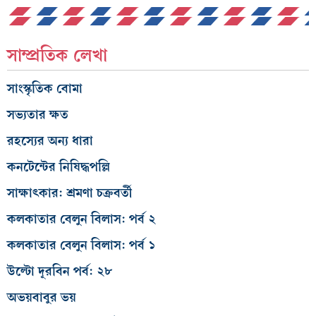
সাম্প্রতিক লেখা
সাংস্কৃতিক বোমা
সভ্যতার ক্ষত
রহস্যের অন্য ধারা
কনটেন্টের নিষিদ্ধপল্লি
সাক্ষাৎকার: শ্রমণা চক্রবর্তী
কলকাতার বেলুন বিলাস: পর্ব ২
কলকাতার বেলুন বিলাস: পর্ব ১
উল্টো দূরবিন পর্ব: ২৮
অভয়বাবুর ভয়