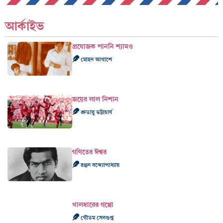
আর্কাইভ
প্রযোজক পাননি শ্যামও
মোহন আগাশে
জয়ের লাল নিশান
শ্রুতায়ু ভট্টাচার্য
গণিতের ঈশ্বর
রঞ্জন বন্দ্যোপাধ্যায়
খালধারের গপ্পো
গৌতম সেনগুপ্ত