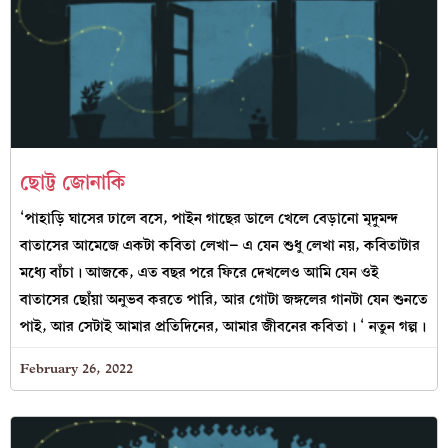
ছোট্ট জোনাকি
‘পাহাড়ি ঘাসের ঢালে বসে, পাইন গাছের ডালে খেলে বেড়ানো মৃদুমন্দ
বাতাসের আমেজে একটা কবিতা লেখা– এ যেন শুধু লেখা নয়, কবিতাটার
মধ্যে বাঁচা। আজকে, এত বছর পরে ফিরে দেখলেও আমি যেন ওই
বাতাসের ছোঁয়া অনুভব করতে পারি, আর গোটা জঙ্গলের গানটা যেন শুনতে
পাই, আর সেটাই আমার প্রতিদিনের, আমার জীবনের কবিতা। ‘ নতুন গল্প।
February 26, 2022