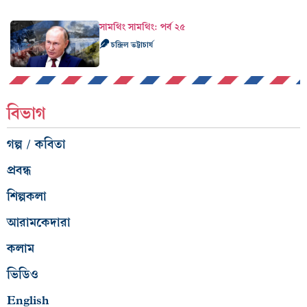
সামথিং সামথিং: পর্ব ২৫
চন্দ্রিল ভট্টাচার্য
বিভাগ
গল্প / কবিতা
প্রবন্ধ
শিল্পকলা
আরামকেদারা
কলাম
ভিডিও
English