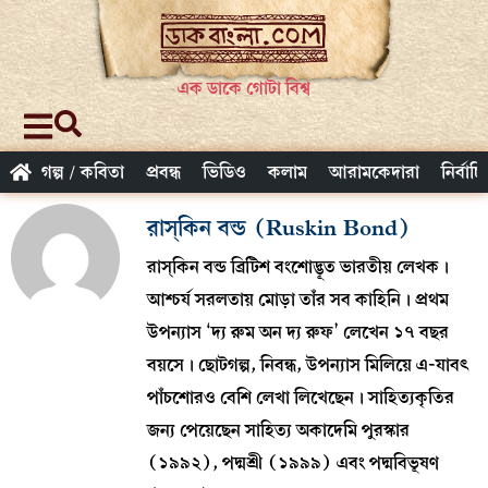
এক ডাকে গোটা বিশ্ব
গল্প / কবিতা
প্রবন্ধ
ভিডিও
কলাম
আরামকেদারা
নির্বাচ
রাস্‌কিন বন্ড (Ruskin Bond)
রাস্‌কিন বন্ড ব্রিটিশ বংশোদ্ভূত ভারতীয় লেখক।
আশ্চর্য সরলতায় মোড়া তাঁর সব কাহিনি। প্রথম
উপন্যাস ‘দ্য রুম অন দ্য রুফ’ লেখেন ১৭ বছর
বয়সে। ছোটগল্প, নিবন্ধ, উপন্যাস মিলিয়ে এ-যাবৎ
পাঁচশোরও বেশি লেখা লিখেছেন। সাহিত্যকৃতির
জন্য পেয়েছেন সাহিত্য অকাদেমি পুরস্কার
(১৯৯২), পদ্মশ্রী (১৯৯৯) এবং পদ্মবিভূষণ