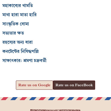
মহাকাব্যের খামতি
মাথা হারা মাতা হারি
সাংস্কৃতিক বোমা
সভ্যতার ক্ষত
রহস্যের অন্য ধারা
কনটেন্টের নিষিদ্ধপল্লি
সাক্ষাৎকার: শ্রমণা চক্রবর্তী
Rate us on Google
Rate us on FaceBook