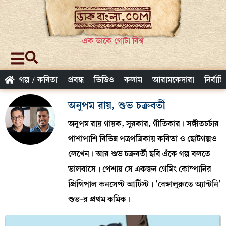
এক ডাকে গোটা বিশ্ব
গল্প / কবিতা
প্রবন্ধ
ভিডিও
কলাম
আরামকেদারা
নির্বাচ
অনুপম রায়, শুভ চক্রবর্তী
অনুপম রায় গায়ক, সুরকার, গীতিকার। সঙ্গীতচর্চার
পাশাপাশি বিভিন্ন পত্রপত্রিকায় কবিতা ও ছোটগল্পও
লেখেন। আর শুভ চক্রবর্তী ছবি এঁকে গল্প বলতে
ভালবাসে। পেশায় সে একজন গেমিং কোম্পানির
প্রিন্সিপাল কনসেপ্ট আর্টিস্ট। ‘বেঙ্গালুরুতে অ্যান্টনি’
শুভ-র প্রথম কমিক।