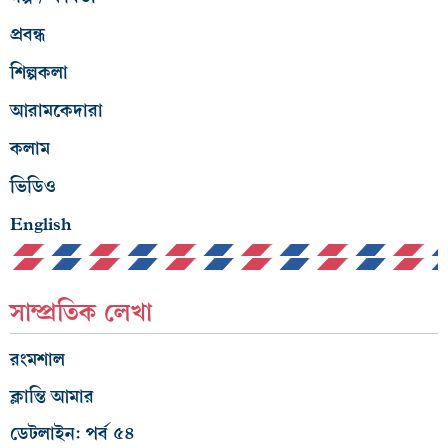
প্রবন্ধ
শিল্পকলা
আরামকেদারা
কলাম
ভিডিও
English
সাম্প্রতিক লেখা
রংমশাল
ক্লান্তি আমার
ডেটলাইন: পর্ব ৫৪