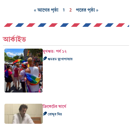
« আগের পৃষ্ঠা
1
2
পরের পৃষ্ঠা »
আর্কাইভ
মুখঋত: পর্ব ১২
ঋতব্রত মুখোপাধ্যায়
ক্রিকেটের স্বার্থে
রোদ্দুর মিত্র