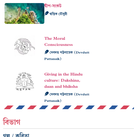
দ্বীপ-সংকট
স্বস্তিক চৌধুরী
The Moral
Consciousness
দেবদত্ত পট্টনায়েক (Devdutt
Pattanaik)
Giving in the Hindu
culture: Dakshina,
daan and bhiksha
দেবদত্ত পট্টনায়েক (Devdutt
Pattanaik)
বিভাগ
গল্প / কবিতা