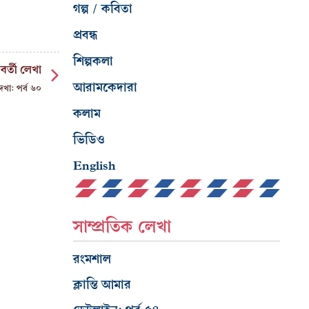
গল্প / কবিতা
প্রবন্ধ
শিল্পকলা
বর্তী লেখা
আরামকেদারা
েখা: পর্ব ৬০
কলাম
ভিডিও
English
সাম্প্রতিক লেখা
রংমশাল
ক্লান্তি আমার