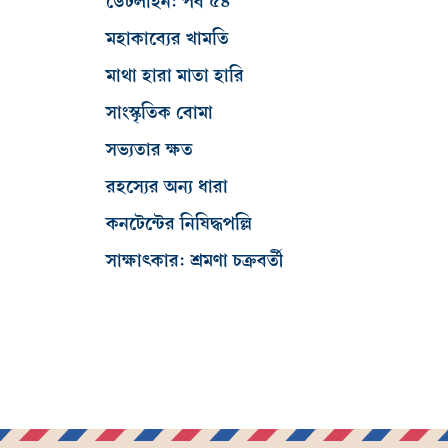
ডেটলাইন: পর্ব ৫৪
মহাকাব্যের খামতি
মাথা হারা মাতা হারি
সাংস্কৃতিক বোমা
সভ্যতার ক্ষত
রহস্যের অন্য ধারা
কনটেন্টের নিষিদ্ধপল্লি
সাক্ষাৎকার: শ্রমণা চক্রবর্তী