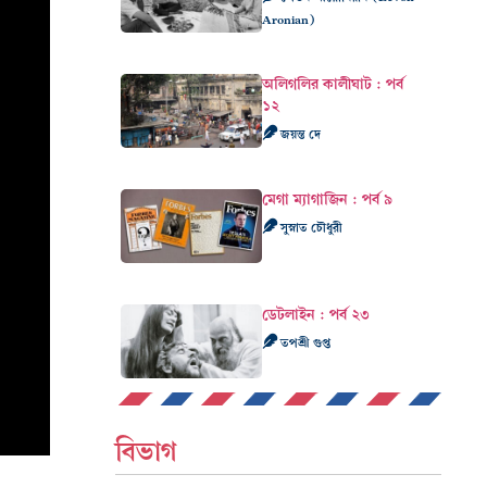
Aronian)
অলিগলির কালীঘাট : পর্ব
১২
জয়ন্ত দে
মেগা ম্যাগাজিন : পর্ব ৯
সুস্নাত চৌধুরী
ডেটলাইন : পর্ব ২৩
তপশ্রী গুপ্ত
বিভাগ