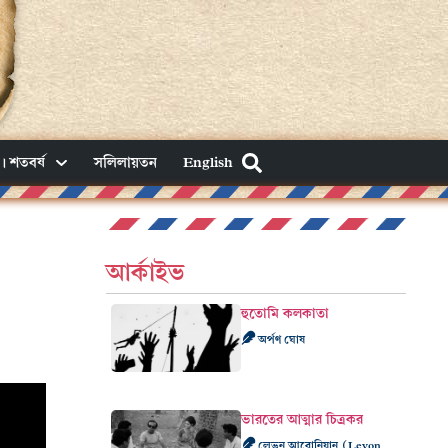
। শতবর্ষ
সলিলায়তন
English
আর্কাইভ
হুতোমি কলকাতা
অর্পণ ঘোষ
ভারতের আত্মার চিত্রকর
লেভন আরোনিয়ান (Levon