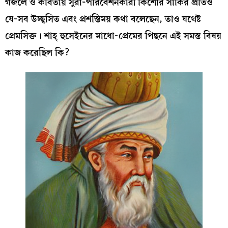
গজলে ও কবিতায় সুরা-পরিবেশনকারী কিশোর সাকির প্রতিও
যে-সব উচ্ছ্বসিত এবং প্রশস্তিময় কথা বলেছেন, তাও যথেষ্ট
প্রেমসিক্ত। শাহ্‌ হুসেইনের মাধো-প্রেমের পিছনে এই সমস্ত বিষয়
কাজ করেছিল কি?