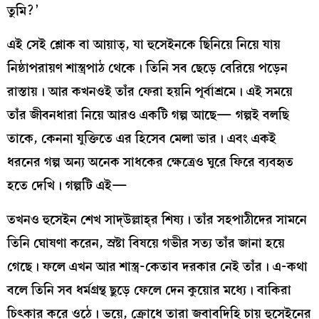
তুমি?’
এই সেই শ্লোক বা আয়াত্‌, যা হুসেইনকে ছিনিয়ে নিয়ে যায়
নিষ্ঠাপরায়ণ শাস্ত্রপাঠ থেকে। তিনি সব ছেড়ে বেরিয়ে পড়েন
রাস্তায়। আর কখনওই তাঁর ফেরা হয়নি পূর্বাশ্রমে। এই সময়ে
তাঁর জীবনধারা নিয়ে আরও একটি গল্প আছে— গল্পই বলছি
তাকে, কেননা যুক্তিতে এর হিসেব মেলা ভার। এবং একই
ধরনের গল্প অন্য অনেক সাধকের ক্ষেত্রেও ঘুরে ফিরে ব্যবহৃত
হতে দেখি। গল্পটি এই—
তখনও হুসেইন শেখ সাদ্‌উল্লাহ্‌র শিষ্য। তাঁর সহপাঠীদের সামনে
তিনি ঘোষণা করেন, স্রষ্টা বিষয়ে গভীর সত্য তাঁর জানা হয়ে
গেছে। ফলে এখন আর শাস্ত্র-কেতাব দরকার নেই তাঁর। এ-কথা
বলে তিনি সব ধর্মগ্রন্থ ছুড়ে ফেলে দেন কুয়োর মধ্যে। বাকিরা
চিৎকার করে ওঠে। ভয়ে, ক্রোধে তারা জবাবদিহি চায় হুসেইনের