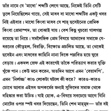
তাঁর নামে যে ‘মাধো’ শব্দটি লেগে আছে, নিজেই তিনি সেটি
তুলে নিয়েছিলেন গায়ে, সেই মাধব বা মাধো শব্দটির একটু খবর
নিই এইবার। মাধো কিংবা মাধব যে শাহ্‌ হুসেইনের প্রেমিক
কিংবা প্রেমাস্পদ, তা বোঝাই যায়। বেশ কিছু খুচরো গালগল্প
রয়েছে তা নিয়ে। সমলৈঙ্গিক প্রেম বিষয়ে আমাদের সমাজে যে-
ধরনের কৌতূহল, বিরক্তি, বিক্ষোভ প্রচলিত আছে, তা থেকেই
হুসেইন এবং মাধবের কাহিনি নানা দিকে পল্লবিত হয়ে ঘুরে
বেড়ায়। একদল স্রেফ এই কারণেই তাঁকে পরিত্যাগ করার যুক্তি
খুঁজে পান। কেউ মনে করেন, অতদিন আগে এমন ‘বেয়াদপি’,
এমন ‘নির্লজ্জ’ কাণ্ড লোকটা ঘটাল কী করে? কারও-কারও
চোখে আবার এইসব অপকর্মের জন্যই সুফিদের সমাজ থেকে
বহিষ্কার করা উচিত। যাই হোক, এ-বিষয়ে সবচেয়ে আগে যিনি
মোটের ওপর স্পষ্ট খবর দিয়েছেন, তিনি শেখ মাহ্‌মুদ— তাঁর বই