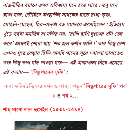
রাজনীতির বয়ানে এসব অবিশ্বাস্য মনে হতে পারে। তবু মনে
রাখা যাক, তৌহিদে আস্থাশীল সাধকের হাতে রাধা-কৃষ্ণ,
সোহ্‌নি-মেহের, হির-রান্‌ঝা বড় সমাদরে এসেছিলেন। ইতিহাস
খুঁড়ে সর্বদা মসজিদ বা মন্দির নয়, ‘রাশি রাশি দুঃখের খনি ভেদ
করে’ প্রায়শই শোনা যায় ‘শত জল ঝর্ণার ধ্বনি।’ তার কিছু রেশ
এখনও ঘুরে বেড়ায় হিন্দি-অবধি গানের সুরে। বাংলা ভাষাতেও
তার কিছু ভাগ যদি পাওয়া যায়— এই আকাঙ্ক্ষা নিয়ে এসেছে
এই কলাম—
‘সিন্ধুপারের সুফি’
।
বাবা ফরিদউদ্দিনের দর্শন ও কাব্য! পড়ুন
‘সিন্ধুপারের সুফি’
পর্ব
১
ও
পর্ব ২
…
শাহ্‌ মাধো লাল হুসেইন (১৫৩৯-১৫৯৪)