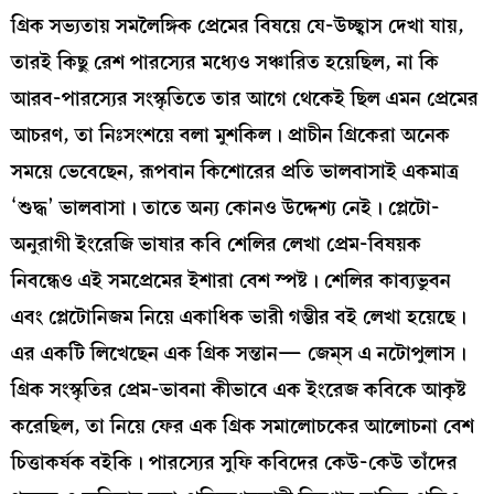
গ্রিক সভ্যতায় সমলৈঙ্গিক প্রেমের বিষয়ে যে-উচ্ছ্বাস দেখা যায়,
তারই কিছু রেশ পারস্যের মধ্যেও সঞ্চারিত হয়েছিল, না কি
আরব-পারস্যের সংস্কৃতিতে তার আগে থেকেই ছিল এমন প্রেমের
আচরণ, তা নিঃসংশয়ে বলা মুশকিল। প্রাচীন গ্রিকেরা অনেক
সময়ে ভেবেছেন, রূপবান কিশোরের প্রতি ভালবাসাই একমাত্র
‘শুদ্ধ’ ভালবাসা। তাতে অন্য কোনও উদ্দেশ্য নেই। প্লেটো-
অনুরাগী ইংরেজি ভাষার কবি শেলির লেখা প্রেম-বিষয়ক
নিবন্ধেও এই সমপ্রেমের ইশারা বেশ স্পষ্ট। শেলির কাব্যভুবন
এবং প্লেটোনিজম নিয়ে একাধিক ভারী গম্ভীর বই লেখা হয়েছে।
এর একটি লিখেছেন এক গ্রিক সন্তান— জেম্‌স এ নটোপুলাস।
গ্রিক সংস্কৃতির প্রেম-ভাবনা কীভাবে এক ইংরেজ কবিকে আকৃষ্ট
করেছিল, তা নিয়ে ফের এক গ্রিক সমালোচকের আলোচনা বেশ
চিত্তাকর্ষক বইকি। পারস্যের সুফি কবিদের কেউ-কেউ তাঁদের