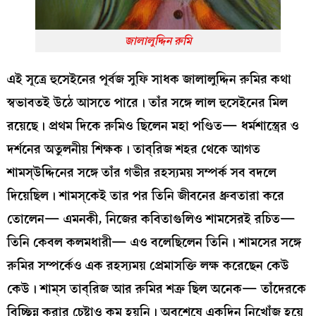
জালালুদ্দিন রুমি
এই সূত্রে হুসেইনের পূর্বজ সুফি সাধক জালালুদ্দিন রুমির কথা
স্বভাবতই উঠে আসতে পারে। তাঁর সঙ্গে লাল হুসেইনের মিল
রয়েছে। প্রথম দিকে রুমিও ছিলেন মহা পণ্ডিত— ধর্মশাস্ত্রের ও
দর্শনের অতুলনীয় শিক্ষক। তাব্‌রিজ শহর থেকে আগত
শামস্‌উদ্দিনের সঙ্গে তাঁর গভীর রহস্যময় সম্পর্ক সব বদলে
দিয়েছিল। শামস্‌কেই তার পর তিনি জীবনের ধ্রুবতারা করে
তোলেন— এমনকী, নিজের কবিতাগুলিও শামসেরই রচিত—
তিনি কেবল কলমধারী— এও বলেছিলেন তিনি। শামসের সঙ্গে
রুমির সম্পর্কেও এক রহস্যময় প্রেমাসক্তি লক্ষ করেছেন কেউ
কেউ। শাম্‌স তাব্‌রিজ আর রুমির শত্রু ছিল অনেক— তাঁদেরকে
বিচ্ছিন্ন করার চেষ্টাও কম হয়নি। অবশেষে একদিন নিখোঁজ হয়ে