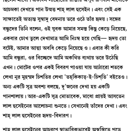
আচমকা দেখতে পান উন্মত্ত শাহ্‌ লাল হুসেইন। এবং সেই এক
সাক্ষাতেই অত্যন্ত সুস্বাদু বেদনায় ভরে ওঠে তাঁর হৃদয়। সঙ্গের
বন্ধুদের তিনি বলেন, ওই যুবক আমার সমস্ত কিছু কেড়ে নিয়েছে,
একবার চোখ তুলে দেখামাত্র আমি নিঃস্ব হয়ে গেছি— হৃদয় তো
বটেই, আমার আত্মা অবধি কেড়ে নিয়েছে ও। এবার কী করি
আমি বন্ধুরা, ওর বিচ্ছেদে আমি অকথিত ব্যথায় ভরে উঠেছি
এখন। মোটের ওপর একই বিবরণ পাওয়া যায় আঠারো শতকে
লেখা নুর মুহম্মদ চিশতির লেখা ‘তহ্‌কিকাত্‌-ই-চিশ্‌তি’ বইতেও।
অন্য একটি সূত্র অবশ্য বলছে, দু’জনের দেখা হয় একটি
পানশালায়। আর-একটি সূত্র মোতাবেক, মাধো প্রায়ই আসতেন
লাল হুসেইনের আলোচনা শুনতে। সেখানেই তাঁদের দেখা। এবং
শাহ্‌ লাল হুসেইনের হৃদয়-বিদারণ।
শাহ্‌ লাল হুসেইনের আচরণে স্বাভাবিকভাবেই অস্বস্তিতে পড়ে