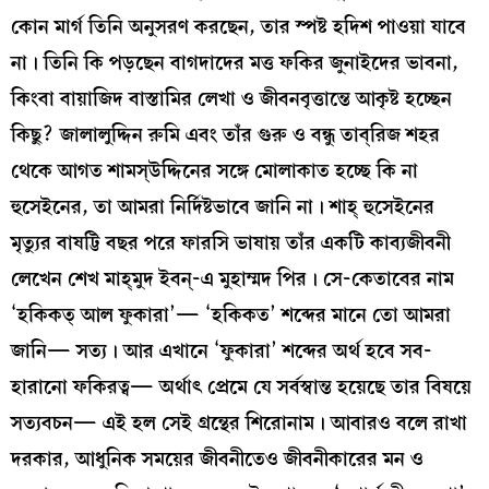
কোন মার্গ তিনি অনুসরণ করছেন, তার স্পষ্ট হদিশ পাওয়া যাবে
না। তিনি কি পড়ছেন বাগদাদের মত্ত ফকির জুনাইদের ভাবনা,
কিংবা বায়াজিদ বাস্তামির লেখা ও জীবনবৃত্তান্তে আকৃষ্ট হচ্ছেন
কিছু? জালালুদ্দিন রুমি এবং তাঁর গুরু ও বন্ধু তাব্‌রিজ শহর
থেকে আগত শামস্‌উদ্দিনের সঙ্গে মোলাকাত হচ্ছে কি না
হুসেইনের, তা আমরা নির্দিষ্টভাবে জানি না। শাহ্‌ হুসেইনের
মৃত্যুর বাষট্টি বছর পরে ফারসি ভাষায় তাঁর একটি কাব্যজীবনী
লেখেন শেখ মাহ্‌মুদ ইবন্‌-এ মুহাম্মদ পির। সে-কেতাবের নাম
‘হকিকত্‌ আল ফুকারা’— ‘হকিকত’ শব্দের মানে তো আমরা
জানি— সত্য। আর এখানে ‘ফুকারা’ শব্দের অর্থ হবে সব-
হারানো ফকিরত্ব— অর্থাৎ প্রেমে যে সর্বস্বান্ত হয়েছে তার বিষয়ে
সত্যবচন— এই হল সেই গ্রন্থের শিরোনাম। আবারও বলে রাখা
দরকার, আধুনিক সময়ের জীবনীতেও জীবনীকারের মন ও