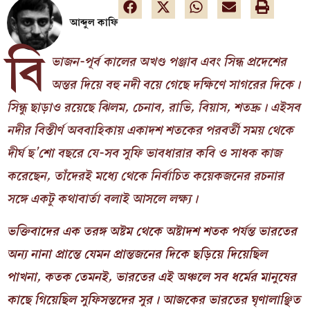
আব্দুল কাফি
বি
ভাজন-পূর্ব কালের অখণ্ড পঞ্জাব এবং সিন্ধ প্রদেশের
অন্তর দিয়ে বহু নদী বয়ে গেছে দক্ষিণে সাগরের দিকে।
সিন্ধু ছাড়াও রয়েছে ঝিলম, চেনাব, রাভি, বিয়াস, শতদ্রু। এইসব
নদীর বিস্তীর্ণ অববাহিকায় একাদশ শতকের পরবর্তী সময় থেকে
দীর্ঘ ছ’শো বছরে যে-সব সুফি ভাবধারার কবি ও সাধক কাজ
করেছেন, তাঁদেরই মধ্যে থেকে নির্বাচিত কয়েকজনের রচনার
সঙ্গে একটু কথাবার্তা বলাই আসলে লক্ষ্য।
ভক্তিবাদের এক তরঙ্গ অষ্টম থেকে অষ্টাদশ শতক পর্যন্ত ভারতের
অন্য নানা প্রান্তে যেমন প্রান্তজনের দিকে ছড়িয়ে দিয়েছিল
পাখনা, কতক তেমনই, ভারতের এই অঞ্চলে সব ধর্মের মানুষের
কাছে গিয়েছিল সুফিসন্তদের সুর। আজকের ভারতের ঘৃণালাঞ্ছিত