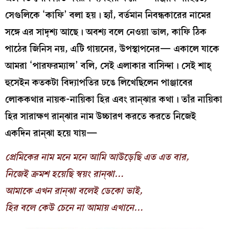
সেগুলিকে ‘কাফি’ বলা হয়। হ্যাঁ, বর্তমান নিবন্ধকারের নামের
সঙ্গে এর সাদৃশ্য আছে। অবশ্য বলে নেওয়া ভাল, কাফি ঠিক
পাঠের জিনিস নয়, এটি গায়নের, উপস্থাপনের— একালে যাকে
আমরা ‘পারফরম্যান্স’ বলি, সেই এলাকার বাসিন্দা। সেই শাহ্‌
হুসেইন কতকটা বিদ্যাপতির ঢঙে লিখেছিলেন পাঞ্জাবের
লোককথার নায়ক-নায়িকা হির এবং রান্‌ঝার কথা। তাঁর নায়িকা
হির সারাক্ষণ রান্‌ঝার নাম উচ্চারণ করতে করতে নিজেই
একদিন রান্‌ঝা হয়ে যায়—
প্রেমিকের নাম মনে মনে আমি আউড়েছি এত এত বার,
নিজেই ক্রমশ হয়েছি স্বয়ং রান্‌ঝা…
আমাকে এখন রান্‌ঝা বলেই ডেকো ভাই,
হির বলে কেউ চেনে না আমায় এখানে…