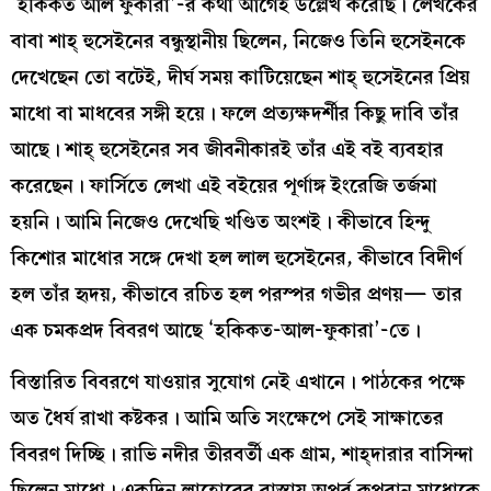
‘হকিকত আল ফুকারা’-র কথা আগেই উল্লেখ করেছি। লেখকের
বাবা শাহ্‌ হুসেইনের বন্ধুস্থানীয় ছিলেন, নিজেও তিনি হুসেইনকে
দেখেছেন তো বটেই, দীর্ঘ সময় কাটিয়েছেন শাহ্‌ হুসেইনের প্রিয়
মাধো বা মাধবের সঙ্গী হয়ে। ফলে প্রত্যক্ষদর্শীর কিছু দাবি তাঁর
আছে। শাহ্‌ হুসেইনের সব জীবনীকারই তাঁর এই বই ব্যবহার
করেছেন। ফার্সিতে লেখা এই বইয়ের পূর্ণাঙ্গ ইংরেজি তর্জমা
হয়নি। আমি নিজেও দেখেছি খণ্ডিত অংশই। কীভাবে হিন্দু
কিশোর মাধোর সঙ্গে দেখা হল লাল হুসেইনের, কীভাবে বিদীর্ণ
হল তাঁর হৃদয়, কীভাবে রচিত হল পরস্পর গভীর প্রণয়— তার
এক চমকপ্রদ বিবরণ আছে ‘হকিকত-আল-ফুকারা’-তে।
বিস্তারিত বিবরণে যাওয়ার সুযোগ নেই এখানে। পাঠকের পক্ষে
অত ধৈর্য রাখা কষ্টকর। আমি অতি সংক্ষেপে সেই সাক্ষাতের
বিবরণ দিচ্ছি। রাভি নদীর তীরবর্তী এক গ্রাম, শাহ্‌দারার বাসিন্দা
ছিলেন মাধো। একদিন লাহোরের রাস্তায় অপূর্ব রূপবান মাধোকে