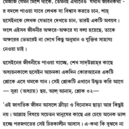
মেজাজ যেমন মিশে থাকে, তেমনই এখানেও ‘যথার্থ জীবনকথা’-
র বদলে পাওয়া যাবে লেখক যা বিশ্বাস করতে চান, শাহ্‌
হুসেইনকে লেখক যেভাবে দেখতে চান, তারই একটি অবয়ব।
ফলে এইসব জীবনীর অক্ষরে-অক্ষরে যা বলা হয়েছে, তাকে
অক্ষরের ভেতরেই না দেখে কিছু অনুমান ও যুক্তির সাহায্য
নেওয়া চাই।
হুসেইনের জীবনীতে পাওয়া যাচ্ছে, শেখ সাদ্‌উল্লাহ্‌র কাছে
অধ্যয়নকালে হুসেইন আচমকা একদিন কোরআনের একটি
শ্লোকে এসে থমকে যান। সেই শ্লোকটি এখানে উদ্ধৃত করি আগে
— সুরা (অধ্যায়) ছয়, আল্‌ আনাম্‌, শ্লোক ৩২—
‘এই জাগতিক জীবন আসলে ক্রীড়া ও বিনোদন ছাড়া আর কিছুই
নয়। আল্লাহ বিষয়ে সচেতন মানুষের কাছে এর চেয়ে অনেক ভাল
হচ্ছে পরজগতের সেই চিরকালীন আবাস। এ-কথা কি বুঝবে না