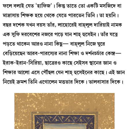
ফলে বলাই যেত ‘হাফিজ’। কিন্তু তাতে তো একটি মসজিদে বা
মাদ্রাসায় শিক্ষক হয়ে থেকে যেতে পারতেন তিনি। তা হয়নি।
বছর দশেক যখন বয়স তাঁর, লাহোরেই বাহ্‌লুল দারিয়াই নামক
এক সুফি দরবেশের নজরে পড়ে যান শাহ্‌ হুসেইন। তাঁর যত্নে
পড়তে থাকেন আরও নানা কিছু— বাহ্‌লুল নিজে ঘুরে
বেড়িয়েছেন আরব-পারস্যের নানা শিক্ষা ও দর্শনচর্চার কেন্দ্র—
ইরাক-ইরান-সিরিয়া, ছাত্রেরও কাছে সেইসব স্থানের জ্ঞান ও
শিক্ষার আলো এসে পৌঁছল যেন শাহ্‌ হুসেইনের কাছে। এই জ্ঞান
নিয়েই ক্রমশ তিনি এগোলেন মত্ততার দিকে। ভালবাসার দিকে।