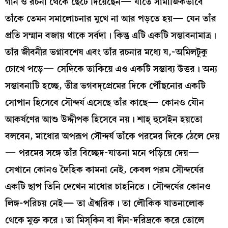
গান ও রচনা থেকে ছেঁটে দিয়েছেন— যাতে সামাজিকভাবে
তাঁকে তেমন সমালোচনার মুখে না আর পড়তে হয়— যেন তাঁর
প্রতি সম্মান বজায় থাকে সর্বদা। কিন্তু এটি একটি সম্ভাবনামাত্র।
তাঁর জীবনীর ভগ্নাবশেষ এবং তাঁর রচনার মধ্যে য,-অমিলটুকু
চোখে পড়ে— সেদিকে তাকিয়ে এও একটি সম্ভাব্য উত্তর। অন্য
সম্ভাবনাটি হচ্ছে, তীব্র ভগবদ্‌প্রেমের দিকে পৌঁছনোর একটি
সোপান হিসেবে সৌন্দর্য এসেছে তাঁর কাছে— কোনও যৌন
আকর্ষণের আশু উদ্দীপক হিসেবে নয়। শাহ্‌ হুসেইন হয়তো
বলবেন, মাধোর অপরূপ সৌন্দর্য তাঁকে পরমের দিকে ঠেলে দেয়
— পরমের সঙ্গে তাঁর বিচ্ছেদ-যাতনা মনে পড়িয়ে দেয়—
সেখানে কোনও দৈহিক কামনা নেই, কেবল পরম সৌন্দর্যের
একটি ছাপ তিনি দেখেন মাধোর চাহনিতে। সৌন্দর্যের কোনও
লিঙ্গ-পরিচয় নেই— তা ঐশ্বরিক। তা লৌকিক যাতনালোক
থেকে মুক্ত করে। তা মিস্‌কিন বা দীন-দরিদ্রকে করে তোলে