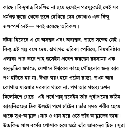
কাছে। বিন্দুমাত্র বিচলিত না হয়ে হুসেইন পরমুহূর্তেই সেই সব
ধর্মগ্রন্থ কুয়ো থেকে তুলে দেখিয়ে দেন কোথাও এক বিন্দু
জলস্পর্শ নেই— সবই রয়েছে অবিকল।
ঘটনা হিসেবে এ যে অসম্ভব এবং অবাস্তব, তাতে সন্দেহ নেই।
কিন্তু এই গল্প বলে দেয়, প্রথাগত তরিকা পেরিয়ে, নিয়মনিষ্ঠার
এলাকা পার করে শাহ্‌ হুসেইন প্রবেশ করছেন রহস্যময় এক
অনুভূতির জগতে, যেখানে ঈশ্বরের কাছে পৌঁছনোর জন্য আর
পথ হাঁটতে হয় না, ঈশ্বর স্বয়ং হয়ে ওঠেন রাস্তা, তখন আর
কোথাও যাওয়ার দরকার থাকে না, পথ আর গন্তব্য তখন
মিলেমিশে গেছে। এই পর্বে শাহ্‌ হুসেইন তাঁর পূর্বাশ্রমের কঠিন
আত্মনিগ্রহের ঠিক উলটো পথে হাঁটেন। তাঁর সমস্ত শরীর ছেয়ে
থাকে সুখ-আহ্লাদ। নাচ ও গান হয়ে ওঠে তাঁর আহ্লাদের ভাষা।
উচ্চকিত লাল বর্ণের পোশাক হয়ে ওঠে তাঁর আনন্দের চিহ্ন। সুরা