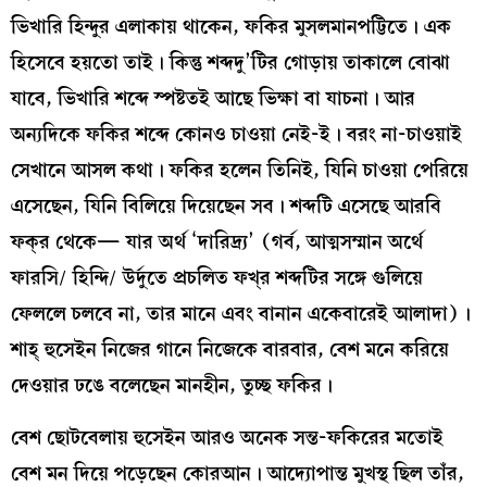
ভিখারি হিন্দুর এলাকায় থাকেন, ফকির মুসলমানপট্টিতে। এক
হিসেবে হয়তো তাই। কিন্তু শব্দদু’টির গোড়ায় তাকালে বোঝা
যাবে, ভিখারি শব্দে স্পষ্টতই আছে ভিক্ষা বা যাচনা। আর
অন্যদিকে ফকির শব্দে কোনও চাওয়া নেই-ই। বরং না-চাওয়াই
সেখানে আসল কথা। ফকির হলেন তিনিই, যিনি চাওয়া পেরিয়ে
এসেছেন, যিনি বিলিয়ে দিয়েছেন সব। শব্দটি এসেছে আরবি
ফক্‌র থেকে— যার অর্থ ‘দারিদ্র্য’ (গর্ব, আত্মসম্মান অর্থে
ফারসি/ হিন্দি/ উর্দুতে প্রচলিত ফখ্‌র শব্দটির সঙ্গে গুলিয়ে
ফেললে চলবে না, তার মানে এবং বানান একেবারেই আলাদা)।
শাহ্‌ হুসেইন নিজের গানে নিজেকে বারবার, বেশ মনে করিয়ে
দেওয়ার ঢঙে বলেছেন মানহীন, তুচ্ছ ফকির।
বেশ ছোটবেলায় হুসেইন আরও অনেক সন্ত-ফকিরের মতোই
বেশ মন দিয়ে পড়েছেন কোরআন। আদ্যোপান্ত মুখস্থ ছিল তাঁর,