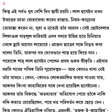
২
কিন্তু এই পর্বও খুব বেশি দিন স্থায়ী হয়নি। লাল হুসেইন তখন
উন্মত্তের মতো ঘোরাফেরা করেন রাস্তায়, নিয়ম-কানুনের
তোয়াক্কা করেন না, সুরা ও নৃত্যেই তাঁর আরাম। সেই ছোটবেলার
শিক্ষাগুরু বাহ্‌লুল দারিয়াই এসব খবরে উদ্বিগ্ন হয়ে চিনিয়াত
থেকে ছুটে আসেন লাহোরে। প্রাক্তন ছাত্রের সঙ্গে নিভৃত কথা
বলেন তিনি, তারপর সব দেখেশুনে শান্ত হয়ে ফিরে যান।
পরোক্ষে শাহ্‌ লাল হুসেইন পেলেন প্রথম গুরুর স্বীকৃতি। এইবার
মরমি পথের পথিক তিনি পুরোদস্তুর— আর কোনও বাধা নেই
তাঁর সামনে। কোন,-কোনও লোকপ্রচলিত কথায় পাওয়া যায়,
আকবর কিংবা জাহাঙ্গিরের সঙ্গে দেখা হয়েছিল হুসেইনের।
আকবর তাঁর বিরুদ্ধে ‘অভব্যতার’ অভিযোগ পেয়ে তাঁকে নাকি
বন্দি করতে চেয়েছিলেন, পরে মত পরিবর্তন করে ছেড়ে দেন।
কিন্তু কোনও ঐতিহাসিক নথিতে, এমনকী, ‘তুজুক-ই-জাহাঙ্গির’-