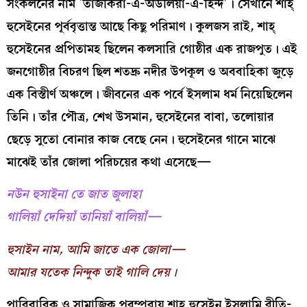
সংকলনের নাম ‘তাজকিরা-এ-অউলিয়া-এ-হিন্দ’। সেখানে শাহ্‌
হুসেইনের পূর্ববৃত্তান্ত আছে কিছু পরিমাণ। কুলজস রাই, শাহ্‌
হুসেইনের প্রপিতামহ ছিলেন কলসারি গোষ্ঠীর এক রাজপুত। এই
জনগোষ্ঠীর বিচরণ ছিল শতদ্রু নদীর উপকূল ও অববাহিকা জুড়ে
এক বিস্তীর্ণ অঞ্চলে। জীবনের এক পর্বে ইসলাম ধর্ম নিয়েছিলেন
তিনি। তাঁর পৌত্র, শেখ উসমান, হুসেইনের বাবা, তলোয়ার
ছেড়ে সুতো বোনার কাজ বেছে নেন। হুসেইনের গানে মাঝে
মাঝেই তাঁর জোলা পরিচয়ের কথা এসেছে—
নউন হুসাইনা তে জাত জুলাহা
গালিয়াঁ দেদিয়াঁ তানিয়াঁ বালিয়াঁ—
হুসাইন নাম, আমি জাতে এক জোলা—
আমার যতেক নিন্দুক তাই গালি দেয়।
পারিবারিক ও সামাজিক পরম্পরায় শাহ্‌ হুসেইন ইসলামি রীতি-