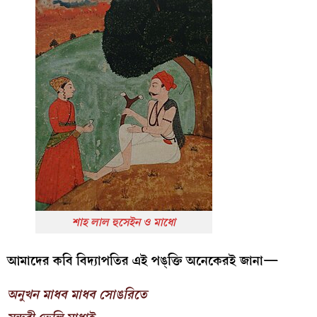
শাহ লাল হুসেইন ও মাধো
আমাদের কবি বিদ্যাপতির এই পঙ্‌ক্তি অনেকেরই জানা—
অনুখন মাধব মাধব সোঙরিতে