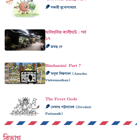
সঞ্চারী মুখোপাধ্যায়
অলিগলির কালীঘাট : পর্ব
১৭
জয়ন্ত দে
Bindaasini: Part 7
অনুষা বিশ্বনাথন (Anusha
Vishwanathan)
The Fever Gods
দেবদত্ত পট্টনায়েক (Devdutt
Pattanaik)
বিভাগ