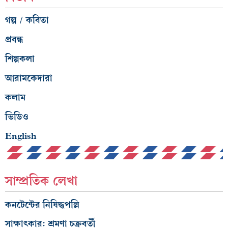
গল্প / কবিতা
প্রবন্ধ
শিল্পকলা
আরামকেদারা
কলাম
ভিডিও
English
সাম্প্রতিক লেখা
কনটেন্টের নিষিদ্ধপল্লি
সাক্ষাৎকার: শ্রমণা চক্রবর্তী