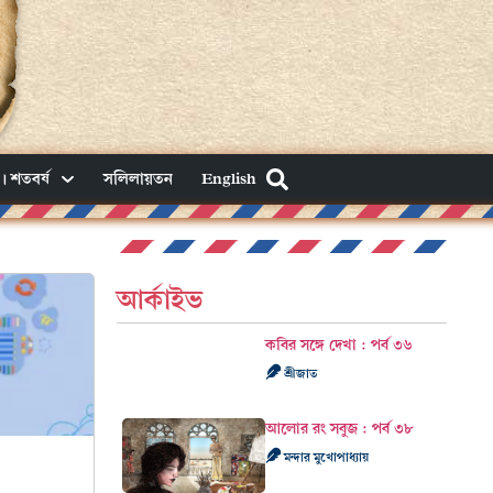
। শতবর্ষ
সলিলায়তন
English
আর্কাইভ
কবির সঙ্গে দেখা : পর্ব ৩৬
শ্রীজাত
আলোর রং সবুজ : পর্ব ৩৮
মন্দার মুখোপাধ্যায়