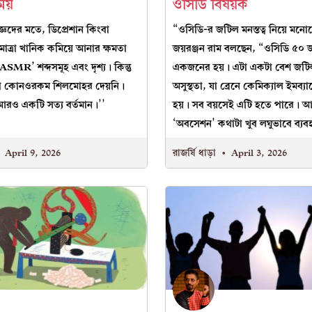
শময়
ওসিডি বিষয়ক
্ঞদের মতে, ডিপ্রেশান কিংবা
“ওসিডি-র জটিল মনস্তত্ব নিয়ে মনো
মাত্রা খানিক কমিয়ে আনার ক্ষমতা
জয়রঞ্জন রাম বলছেন, “ওসিডি ৫০ 
ASMR’ শব্দসমূহ এবং দৃশ্য। কিন্তু
একজনের হয়। এটা একটা বেশ জটি
্যা কোনওরকম শিলমোহর দেয়নি।
অসুস্থতা, যা ব্রেনে কেমিক্যাল ইমব্যা
রও একটি সত্য বর্তমান।’’
হয়। সব বয়সেই এটি হতে পারে। 
‘অবসেশন’ কথাটা খুব লঘুভাবে ব্
April 9, 2026
রাজর্ষি ধাড়া
April 3, 2026