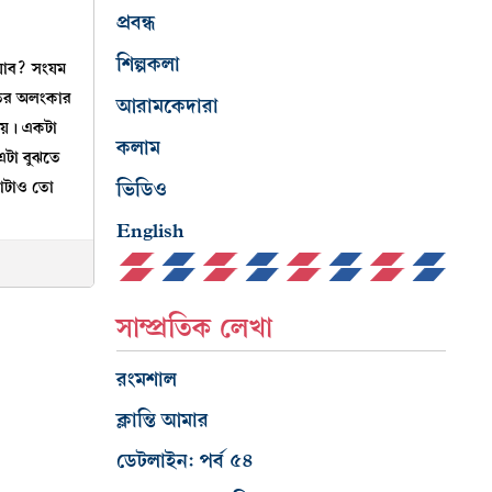
প্রবন্ধ
শিল্পকলা
 যাব? সংযম
াতের অলংকার
আরামকেদারা
ায়। একটা
কলাম
এটা বুঝতে
ভিডিও
কাটাও তো
English
সাম্প্রতিক লেখা
রংমশাল
ক্লান্তি আমার
ডেটলাইন: পর্ব ৫৪