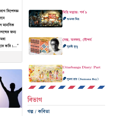
রোগ বিশেষজ্ঞ
মিহি মন্তাজ: পর্ব ৯
জনে
শুভময় মিত্র
ল মানসিক
লেন্সের জন্য
আমরা
সেক্স, অবক্ষয়, সৌন্দর্য
যবহার করি।…“
সুরশ্রী কুণ্ডু
Uttarbanga Diary: Part
8
সুমনা রায় (Sumana Roy)
বিভাগ
গল্প / কবিতা