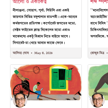
আলো ও একাকিত্ব
শব্দ স্পর্
নীলাঞ্জনা, সোহাগ, পূর্বা, শিউলি এরা একই
‘‘মনোবিশেষজ
জায়গার বিভিন্ন মধুশালার রাতপরী। একে-অন্যের
অ্যাংজাইটির 
কর্মজগতের প্রতিপক্ষ। কর্পোরেট জগতের মতো,
রাখে বিবিধ ‘
সেক্টর ফাইভের ক্লান্ত বিকেলের মতো এরাও
চিকিৎসাবিদ
মাঝেমধ্যে একটু বিশ্রাম নিতে বাইরে আসে।
অপরদিকে, আ
সিগারেট-চা খেয়ে আবার কাজে ফেরে।
আদিত্য ঘোষ
May 8, 2026
রোদ্দুর মিত্র