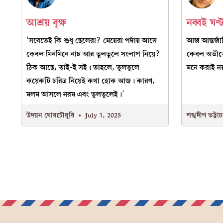
আশ্রয় বৃক্ষ
নব্বই ঘণ্
‘সবেতেই কি শুধু ছেলেরা? মেয়েরা পর্দায় আসে
আজ আন্তর্জা
কেবল মিনমিনে নাচ আর তুলতুলে সংলাপ নিয়ে?
কেবল অতীত
ঠিক আছে, তাই-ই সই। তাহলে, তুলতুলে
মনে করাই নয
কয়েকটি চরিত্র নিয়েই কথা হোক আজ। কারণ,
মলম আসলে নরম এবং তুলতুলেই।’
উদয়ন ঘোষচৌধুরি
July 1, 2025
শঙ্খদীপ ভট্টাচা