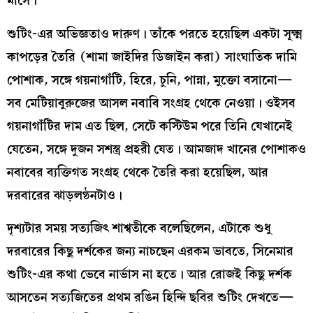
মাসে।’
শুটিং-এর অভিজ্ঞতাও দারুণ। তাঁকে পরতে হয়েছিল একটা সূক্ষ্ম
কাপড়ের তৈরি (শামা জাইদির ডিজাইন করা) সাংঘাতিক দামি
পোশাক, সঙ্গে গয়নাগাঁটি, হিরে, চুনি, পান্না, মুক্তো বসানো—
সব মেটিয়াবুরুজের আসল নবাবি সংগ্রহ থেকে নেওয়া। ওইসব
গয়নাগাঁটির দাম এত ছিল, সেটে কস্টিউম পরে তিনি যেখানেই
যেতেন, সঙ্গে দুজন সশস্ত্র প্রহরী যেত। আমজাদ খানের পোশাকও
নবাবের ব্যক্তিগত সংগ্রহ থেকে তৈরি করা হয়েছিল, আর
দরবারের ঝাড়লণ্ঠনটাও।
দৃশ্যটার সময় সত্যজিৎ শাশ্বতীকে বলেছিলেন, এটাকে শুধু
দরবারের কিছু দর্শকের জন্য নাচছেন এরকম ভাবতে, সিনেমার
শুটিং-এর কথা ভেবে নার্ভাস না হতে। আর রোজই কিছু দর্শক
আসতেন সত্যজিতের প্রথম রঙিন হিন্দি ছবির শুটিং দেখতে—