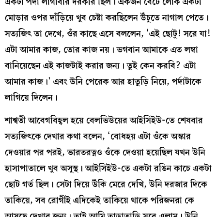
একটা পর্দা লাগাবার দরকার ছিল। একজন বেঁটে লোক একটা
মোড়ার ওপর দাঁড়িয়ে খুব চেষ্টা করছিলেন উঁচুতে নাগাল পেতে।
সত্যজিৎ তা দেখে, ওঁর কাছে এসে বললেন, ‘এই ছোটু! সরে যা!
এটা আমার কাজ, তোর কাজ নয়। ভগবান আমাকে এত লম্বা
বানিয়েছেন এই কাজটাই করার জন্য। তুই কেন করবি? এটা
আমার কাজ।’ এবং উনি পেরেক আর হাতুড়ি নিয়ে, পর্দাটাকে
লাগিয়ে দিলেন।
শাশ্বতী আবেগবিহ্বল হয়ে বেলভিউয়ের আইসিইউ-তে শেষবার
সত্যজিৎকে দেখার কথা বলেন, ‘বোধহয় এটা ওঁকে অস্কার
দেওয়ার পর পরই, ভারতরত্নও ওঁকে দেওয়া হয়েছিল যখন উনি
হাসাপাতালে খুব অসুস্থ। আইসিইউ-তে একটা রঙিন কাচে একটা
ছোট গর্ত ছিল। সেটা দিয়ে উঁকি মেরে দেখি, উনি দরজার দিকে
তাকিয়ে, সব রোগীই এদিকেই তাকিয়ে থাকে পরিজনরা কে
আসছে দেখার জন্য। তাই আমি তাড়াতাড়ি সরে এলাম। উনি