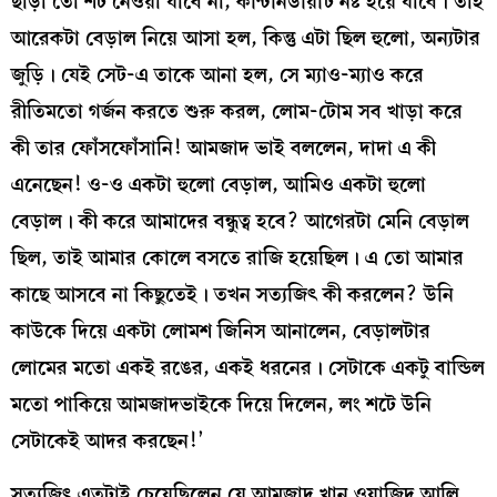
ছাড়া তো শট নেওয়া যাবে না, কন্টিনিউয়িটি নষ্ট হয়ে যাবে। তাই
আরেকটা বেড়াল নিয়ে আসা হল, কিন্তু এটা ছিল হুলো, অন্যটার
জুড়ি। যেই সেট-এ তাকে আনা হল, সে ম্যাও-ম্যাও করে
রীতিমতো গর্জন করতে শুরু করল, লোম-টোম সব খাড়া করে
কী তার ফোঁসফোঁসানি! আমজাদ ভাই বললেন, দাদা এ কী
এনেছেন! ও-ও একটা হুলো বেড়াল, আমিও একটা হুলো
বেড়াল। কী করে আমাদের বন্ধুত্ব হবে? আগেরটা মেনি বেড়াল
ছিল, তাই আমার কোলে বসতে রাজি হয়েছিল। এ তো আমার
কাছে আসবে না কিছুতেই। তখন সত্যজিৎ কী করলেন? উনি
কাউকে দিয়ে একটা লোমশ জিনিস আনালেন, বেড়ালটার
লোমের মতো একই রঙের, একই ধরনের। সেটাকে একটু বান্ডিল
মতো পাকিয়ে আমজাদভাইকে দিয়ে দিলেন, লং শটে উনি
সেটাকেই আদর করছেন!’
সত্যজিৎ এতটাই চেয়েছিলেন যে আমজাদ খান ওয়াজিদ আলি