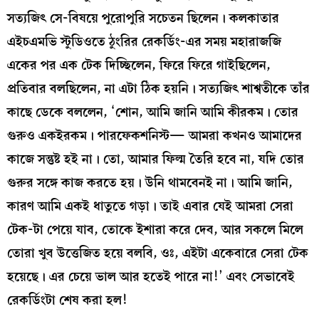
সত্যজিৎ সে-বিষয়ে পুরোপুরি সচেতন ছিলেন। কলকাতার
এইচএমভি স্টুডিওতে ঠুংরির রেকর্ডিং-এর সময় মহারাজজি
একের পর এক টেক দিচ্ছিলেন, ফিরে ফিরে গাইছিলেন,
প্রতিবার বলছিলেন, না এটা ঠিক হয়নি। সত্যজিৎ শাশ্বতীকে তাঁর
কাছে ডেকে বললেন, ‘শোন, আমি জানি আমি কীরকম। তোর
গুরুও একইরকম। পারফেকশনিস্ট— আমরা কখনও আমাদের
কাজে সন্তুষ্ট হই না। তো, আমার ফিল্ম তৈরি হবে না, যদি তোর
গুরুর সঙ্গে কাজ করতে হয়। উনি থামবেনই না। আমি জানি,
কারণ আমি একই ধাতুতে গড়া। তাই এবার যেই আমরা সেরা
টেক-টা পেয়ে যাব, তোকে ইশারা করে দেব, আর সকলে মিলে
তোরা খুব উত্তেজিত হয়ে বলবি, ওঃ, এইটা একেবারে সেরা টেক
হয়েছে। এর চেয়ে ভাল আর হতেই পারে না!’ এবং সেভাবেই
রেকর্ডিংটা শেষ করা হল!