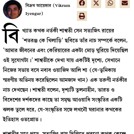
বিক্রম আয়েঙ্গার (Vikram
Iyengar)
বি
খ্যাত কত্থক নর্তকী শাশ্বতী সেন সত্যজিৎ রায়ের
‘শতরঞ্জ কে খিলাড়ি’ ছবিতে তাঁর নাচ সম্পর্কে বলেন,
‘আমার জীবনের এবং কেরিয়ারের একটা মোড় ঘুরিয়ে দিয়েছিল
ওই সুযোগটা।’ শাশ্বতীকে দেখা যায় একটিই দৃশ্যে, সেখানে
নিজের সভায় বসে নবাব ওয়াজিদ আলি শা (যে-ভূমিকায়
স্মরণীয় অভিনয় করেছিলেন আমজাদ খান) এক তরুণী নর্তকীর
নাচ দেখছেন। শাশ্বতী বলেন, দৃশ্যটি তুলনাহীন, ভারত ও
বিদেশের দর্শকদের কাছে তা সমৃদ্ধ আওয়াধি সংস্কৃতির একটি
ঝলক তুলে ধরে, যে-সংস্কৃতির সঙ্গে লখনৌ ঘরানার কত্থকের
ইতিহাস ওতপ্রোত।
শাশ্বতীর মনে পড়ে, সত্যজিৎ রায় দিল্লিতে পুরনো কত্থক কেন্দ্রে,