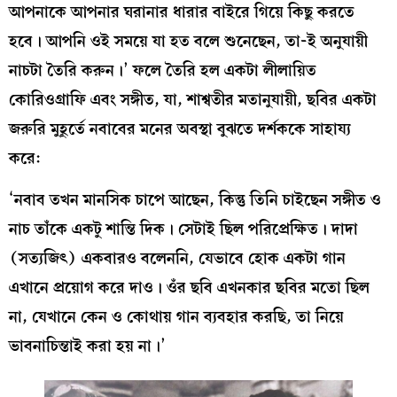
আপনাকে আপনার ঘরানার ধারার বাইরে গিয়ে কিছু করতে
হবে। আপনি ওই সময়ে যা হত বলে শুনেছেন, তা-ই অনুযায়ী
নাচটা তৈরি করুন।’ ফলে তৈরি হল একটা লীলায়িত
কোরিওগ্রাফি এবং সঙ্গীত, যা, শাশ্বতীর মতানুযায়ী, ছবির একটা
জরুরি মুহূর্তে নবাবের মনের অবস্থা বুঝতে দর্শককে সাহায্য
করে:
‘নবাব তখন মানসিক চাপে আছেন, কিন্তু তিনি চাইছেন সঙ্গীত ও
নাচ তাঁকে একটু শান্তি দিক। সেটাই ছিল পরিপ্রেক্ষিত। দাদা
(সত্যজিৎ) একবারও বলেননি, যেভাবে হোক একটা গান
এখানে প্রয়োগ করে দাও। ওঁর ছবি এখনকার ছবির মতো ছিল
না, যেখানে কেন ও কোথায় গান ব্যবহার করছি, তা নিয়ে
ভাবনাচিন্তাই করা হয় না।’