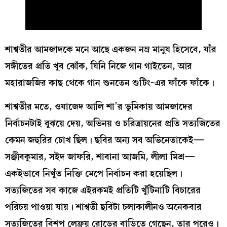
শাশ্বতীর আমজাদকে মনে আছে একজন নম্র মানুষ হিসেবে, যাঁর
সঙ্গীতের প্রতি খুব ঝোঁক, যিনি নিজে গান গাইতেন, আর
মহারাজজির কাছ থেকে গান শুনতেন শুটিং-এর ফাঁকে ফাঁকে।
শাশ্বতীর মতে, ওযাজেদ আলি শা’র ভূমিকায় আমজাদের
নির্বাচনটাই বুঝয়ে দেয়, অভিনয় ও চরিত্রায়নের প্রতি সত্যজিতের
কেমন জহুরির চোখ ছিল। ছবির অন্য সব অভিনেতাকেই—
সঞ্জীবকুমার, সইদ জাফরি, শাবানা আজমি, লীলা মিশ্র—
একইভাবে নিখুঁত নিক্তি মেপে নির্বাচন করা হয়েছিল।
সত্যজিতের সব কাজে এইরকমই প্রতিটি খুঁটিনাটি বিচারের
পরিচয় পাওয়া যায়। শাশ্বতী ছবিটা চলাকালীনও অনেকবার
সত্যজিতের বিশপ লেফ্রয় রোডের বাড়িতে গেছেন, তার পরেও।