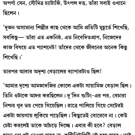
অপর্ণা সেন, সৌমিত্র চ্যাটার্জি, উৎপল দত্ত, তাঁরা সবাই ওখানে
ছিলেন।
‘দুজন অসামান্য শিল্পীর কাছ থেকে আমি প্রতিটি মুহূর্তে শিখেছি,
সবকিছু— তাঁরা এত একনিষ্ঠ, এত নিবেদিতপ্রাণ, নিজেদের
কাজ বিষয়ে এত প্যাশনেট! তাঁদের থেকে জীবনের অনেক কিছু
শিখেছি।’
তারপর আবার অদৃশ্য বেড়ালের ব্যাপারটাও ছিল!
‘আমার দৃশ্যে আমজাদজির কোলে একটা সায়ামিজ বেড়াল ছিল।
তিনি ওটাকে আদর করছিলেন। দু’দিন শুটিং-এর পর, বেচারা
নিশ্চয় খুব ভয় পেয়ে গিয়েছিল। রাত্রে পালিয়ে গিয়ে সেটেরই
একটা জায়গায় লুকিয়ে পড়েছিল। কিছুতেই বোরেবে না। কেউ
চেষ্টা করলেই তাকে আঁচড়ে দিচ্ছে। এবার কী হবে? বেড়াল