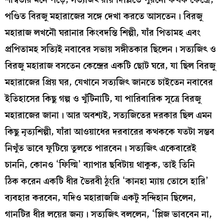
পণ্ডিত বিরজু মহারাজের সঙ্গে দেখা করতে আসতেন। বিরজু
মহারাজ লখনৌ ঘরানার কিংবদন্তি শিল্পী, যাঁর পিতামহ এবং
প্রপিতামহ সত্যিই নবাবের সভায় সঙ্গীতকার ছিলেন। সত্যজিৎ ও
বিরজু মহারাজ বসতেন কেন্দ্রের একটি ছোট ঘরে, যা ছিল বিরজু
মহারাজের প্রিয় ঘর, যেখানে সত্যজিৎ জানতে চাইতেন নবাবের
ইতিহাসের কিছু গল্প ও খুঁটিনাটি, যা পারিবারিক সূত্রে বিরজু
মহারাজের জানা। আর অবশ্যই, সত্যজিতের দরকার ছিল এমন
কিছু নৃত্যশিল্পী, যাঁরা আওয়াধের দরবারের কত্থককে যতটা সম্ভব
নিখুঁত ভাবে ফুটিয়ে তুলতে পারবেন। সত্যজিৎ একেবারেই
চাননি, কোনও ‘ফিল্মি’ ব্যাপার ছবিটায় থাকুক, তাই তিনি
ঠিক করেন একটি ধীর ভৈরবী ঠুংরি ‘কানহা ম্যায় তোসে হারি’
ব্যবহার করবেন, যদিও মহারাজজি একটু সন্দিহান ছিলেন,
গানটির ধীর লয়ের জন্য। সত্যজিৎ বললেন, ‘প্লিজ ভাববেন না,