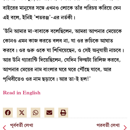
বাইরের মানুষের সঙ্গে এখনও লোকে তাঁর পরিচয় করিয়ে দেন
এই বলে, ইনিই ‘শতরঞ্জ’-এর নর্তকী।
‘উনি আমার মা-বাবাকে বলেছিলেন, আমরা আপনার মেয়েকে
কোনও এমন কাজ করতে বলব না, যা ওর রুচিকে আঘাত
করবে। ওর গুরু ওকে যা শিখিয়েছেন, ও সেই অনুযায়ী নাচবে।
আর উনি গ্যারান্টি দিয়েছিলেন, যেদিন ফিল্মটা রিলিজ করবে,
আপনার মেয়ের নাম বাংলার ঘরে ঘরে পৌঁছে যাবে, আর
পৃথিবীতেও ওর নাম ছড়াবে। আর তা-ই হল!’
Read in English
পূর্ববর্তী লেখা
পরবর্তী লেখা