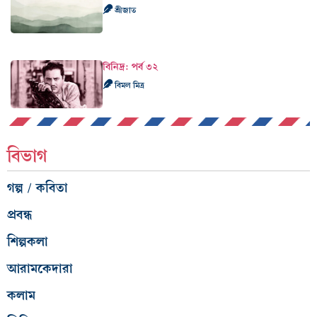
শ্রীজাত
বিনিদ্র: পর্ব ৩২
বিমল মিত্র
বিভাগ
গল্প / কবিতা
প্রবন্ধ
শিল্পকলা
আরামকেদারা
কলাম