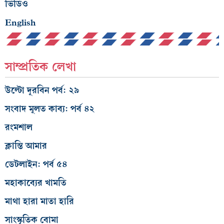
ভিডিও
English
সাম্প্রতিক লেখা
উল্টো দূরবিন পর্ব: ২৯
সংবাদ মূলত কাব্য: পর্ব ৪২
রংমশাল
ক্লান্তি আমার
ডেটলাইন: পর্ব ৫৪
মহাকাব্যের খামতি
মাথা হারা মাতা হারি
সাংস্কৃতিক বোমা