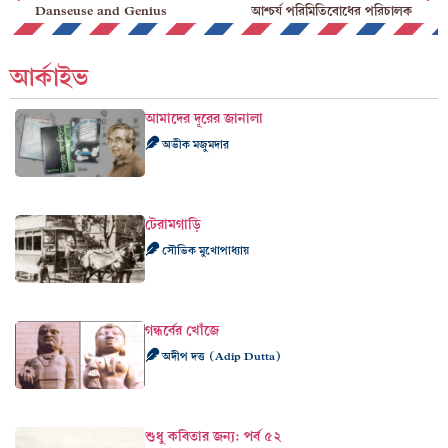
Danseuse and Genius
আশ্চর্য পরিমিতিবোধের পরিচালক
আর্কাইভ
আমাদের দূরের জানালা
অভীক মজুমদার
টেরামগাড়ি
সৌভিক মুখোপাধ্যায়
গন্ধর্বের খোঁজে
অদীপ দত্ত (Adip Dutta)
শুধু কবিতার জন্য: পর্ব ৫২