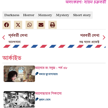
অলংকরণ: সায়ন চক্রবর্তী
Darkness
Horror
Memory
Mystery
Short story
পূর্ববর্তী লেখা
পরবর্তী লেখা
আনন্দধারা
বন্ধ ঘরের প্রজেক্ট
আর্কাইভ
আলোর রং সবুজ : পর্ব ৩৮
মন্দার মুখোপাধ্যায়
আলোছায়ার পিকাসো
মৃণাল ঘোষ