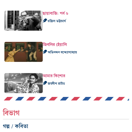
ছায়াবাজি: পর্ব ৬
চন্দ্রিল ভট্টাচার্য
জিবলির হেঁয়ালি
অভিনন্দন বন্দ্যোপাধ্যায়
আমার কিশোর
জয়দীপ রাউত
বিভাগ
গল্প / কবিতা