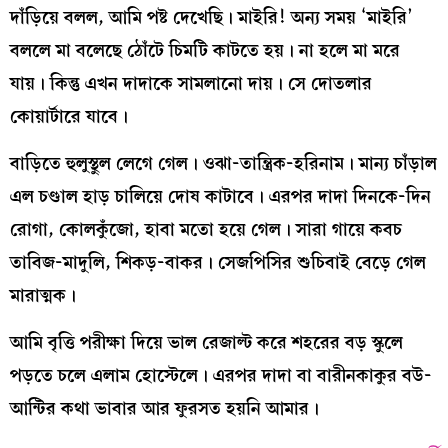
দাঁড়িয়ে বলল, আমি পষ্ট দেখেছি। মাইরি! অন্য সময় ‘মাইরি’
বললে মা বলেছে ঠোঁটে চিমটি কাটতে হয়। না হলে মা মরে
যায়। কিন্তু এখন দাদাকে সামলানো দায়। সে দোতলার
কোয়ার্টারে যাবে।
বাড়িতে হুলুস্থুল লেগে গেল। ওঝা-তান্ত্রিক-হরিনাম। মান্য চাঁড়াল
এল চণ্ডাল হাড় চালিয়ে দোষ কাটাবে। এরপর দাদা দিনকে-দিন
রোগা, কোলকুঁজো, হাবা মতো হয়ে গেল। সারা গায়ে কবচ
তাবিজ-মাদুলি, শিকড়-বাকর। সেজপিসির শুচিবাই বেড়ে গেল
মারাত্মক।
আমি বৃত্তি পরীক্ষা দিয়ে ভাল রেজাল্ট করে শহরের বড় স্কুলে
পড়তে চলে এলাম হোস্টেলে। এরপর দাদা বা বারীনকাকুর বউ-
আন্টির কথা ভাবার আর ফুরসত হয়নি আমার।