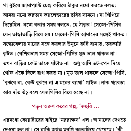
পা ধুইয়ে জামাপ্যান্ট চেঞ্জ করিয়ে ঠাকুর নমো করতে বলত;
আমরা নমো করতাম ক্যালেন্ডারের ছবির সামনে। মা শিখিয়ে
দিয়েছিল, নমো করার সময় বলতে, হে ঠাকুর! সেজো-পিসির
যেন তাড়াতাড়ি বিয়ে হয়। সেজো-পিসি আমাদের সঙ্গেই থাকত।
সন্ধ্যেবেলায় মায়ের সঙ্গে কয়লার উনুনে রুটি বানাত, তরকারি
কুটত। বেশিরভাগ সময় সেজো-পিসির মুড ভাল থাকত না।
তখন বাড়ির কেউ তাকে ঘাঁটাত না। শুধু আমি ডট-পেন দিয়ে
গোঁফ এঁকে দিলে রাগ করত না। মুড ভাল থাকলে সেজো-পিসি,
‘বুঝবে না, কেউ বুঝবে না এ মনের ব্যাথা’ গাইত। নাক থ্যাবড়া
আর দাঁত উঁচু বলে সেজপিসির বিয়ে হচ্ছে না।
পড়ুন অরুণ করের গল্প, ‘জহুরি’…
এরমধ্যে কোয়ার্টারের বাইরে ‘নররাক্ষস’ এল। আমাদের দেখতে
দেওয়া হল না। সে নাকি জ্যান্ত মুরগি কচকচিয়ে খেয়েছে। ‘কী