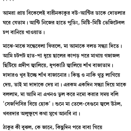
আমরা প্রায় বিকেলেই বারীনকাকুর বউ-আন্টির ডাকে দোতলার
ঘরে যেতাম। আন্টি নিজের হাতে পুডিং, মিষ্টি-মিষ্টি ভেজিটেবল
চপ বানিয়ে খাওয়াত।
মাঝে-মাঝে সন্ধেবেলা ফিরলে, মা আমাকে বলত সন্ধ্যা দিতে।
আমি চটপট হাত-পা ধুয়ে ছালের কাপড় পরে মাথায় গঙ্গাজল
ছিটিয়ে প্রদীপ জ্বালিয়ে, ধূপকাঠি জ্বালিয়ে শাঁখ বাজাতাম।
দাদারও খুব ইচ্ছে শাঁখ বাজানোর। কিন্তু ও নাকি থুতু লাগিয়ে
দেয়, তাই মা দাদাকে দেয় না। এরকম একদিন সন্ধ্যা দিয়ে মাকে
বললাম, মা আমি না এখনও ভুল করে নমো করার সময় বলি
‘সেজপিসির বিয়ে হোক’। শুনে মা তেলে-বেগুনে জ্বলে উঠল,
খবরদার অলুক্ষুণে কথা মুখে আনবি না।
ঠাকুর কী বুঝল, কে জানে, কিছুদিন পরে বাবা গিয়ে