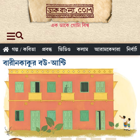
এক ডাকে গোটা বিশ্ব
গল্প / কবিতা
প্রবন্ধ
ভিডিও
কলাম
আরামকেদারা
নির্বাচ
বারীনকাকুর বউ-আন্টি