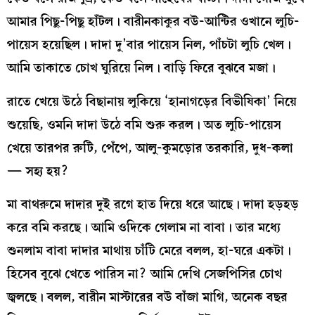
আমার পিছু-পিছু হাঁটল। বারীনকাকুর বউ-আন্টির ওখানে লুচি-
পায়েস হয়েছিল। দাদা দু’বার পায়েস নিল, পাঁচটা লুচি খেল।
আমি তাকাতে চোখ ঘুরিয়ে নিল। বাড়ি ফিরে বুঝবে মজা।
রাতে খেয়ে উঠে বিছানায় লুকিয়ে ‘হানাগড়ের বিভীষিকা’ নিয়ে
শুয়েছি, ওমনি দাদা উঠে বমি শুরু করল। অত লুচি-পায়েস
খেয়ে তারপর রুটি, পেঁপে, আলু-কুমড়োর তরকারি, দুধ-কলা
— সহ্য হয়?
মা বাথরুমে দাদার দুই রগে হাত দিয়ে ধরে আছে। দাদা হড়হড়
করে বমি করছে। আমি ওদিকে গেলাম না বাবা। তার মধ্যে
শুনলাম বাবা দাদার মাথায় চাঁটি মেরে বলল, হা-ঘরে একটা।
হিসেব বুঝে খেতে পারিস না? আমি দেখি সেজপিসির চোখ
জ্বলছে। বলল, বারীন মাস্টারের বউ বাঁজা মাগি, অনেক বছর