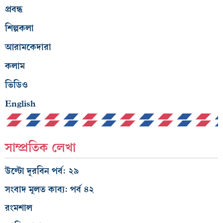
প্রবন্ধ
শিল্পকলা
আরামকেদারা
কলাম
ভিডিও
English
সাম্প্রতিক লেখা
উল্টো দূরবিন পর্ব: ২৯
সংবাদ মূলত কাব্য: পর্ব ৪২
রংমশাল