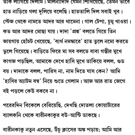
তাক লাগিয়ে দিলাম। মলিনাদিদি যেমন শিখিয়েছে, তেমন ভাবে
হাত নাড়িয়ে গলা দুলিয়ে বলেছি। হাততালি দিল সবাই খুব।
স্টেজ থেকে নামতে আদর আর থামেনা। গাল টেপা, চুমু খাওয়া।
কত আর আদর মোছা যায়। দাদা ‘প্রশ্ন’ বলতে গিয়ে তিন
জায়গায় হোঁচট খেয়েছে, ‘ব্যর্থ নমস্কারে’ হাত তুলে নমো করতে
ভুলে গিয়েছে। বাড়িতে ফিরে মা সব বলতে বাবা গম্ভীর মুখে
কাগজ পড়ছিল, আমাকে দেখে হাসি মুখে তাকিয়ে বলল, গুড
বয়। দাদাকে বলল, পারিস না, নাম দিতে যাস কেন? আমি
‘হাসির অ্যাটম বম্ব’ নিয়ে শুতে গেলাম। আজ আর রাত জেগে
বই পড়লে কেউ বকবে না।
পরেরদিন বিকেলে বেরিয়েছি, দেখছি দোতলা কোয়ার্টারের
ব্যালকনি থেকে বারীনকাকুর বউ-আন্টি ডাকছে।
বারীনকাকু নতুন এসেছে, উঁচু ক্লাসের অঙ্ক পড়ায়; আমি আর