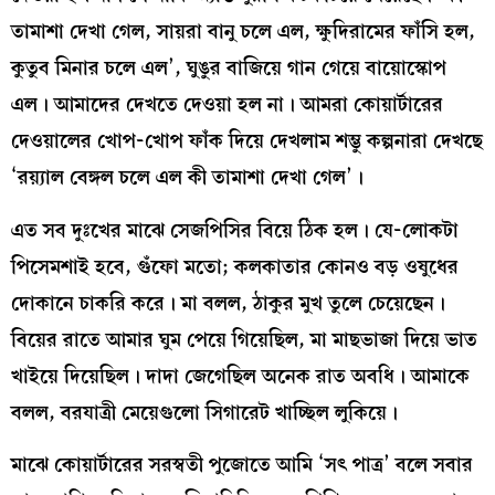
তামাশা দেখা গেল, সায়রা বানু চলে এল, ক্ষুদিরামের ফাঁসি হল,
কুতুব মিনার চলে এল’, ঘুঙুর বাজিয়ে গান গেয়ে বায়োস্কোপ
এল। আমাদের দেখতে দেওয়া হল না। আমরা কোয়ার্টারের
দেওয়ালের খোপ-খোপ ফাঁক দিয়ে দেখলাম শম্ভু কল্পনারা দেখছে
‘রয়্যাল বেঙ্গল চলে এল কী তামাশা দেখা গেল’।
এত সব দুঃখের মাঝে সেজপিসির বিয়ে ঠিক হল। যে-লোকটা
পিসেমশাই হবে, গুঁফো মতো; কলকাতার কোনও বড় ওষুধের
দোকানে চাকরি করে। মা বলল, ঠাকুর মুখ তুলে চেয়েছেন।
বিয়ের রাতে আমার ঘুম পেয়ে গিয়েছিল, মা মাছভাজা দিয়ে ভাত
খাইয়ে দিয়েছিল। দাদা জেগেছিল অনেক রাত অবধি। আমাকে
বলল, বরযাত্রী মেয়েগুলো সিগারেট খাচ্ছিল লুকিয়ে।
মাঝে কোয়ার্টারের সরস্বতী পুজোতে আমি ‘সৎ পাত্র’ বলে সবার