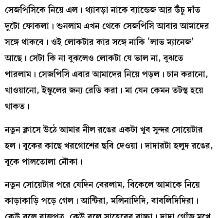
সেজপিসিকে নিয়ে এল। থ্যাবড়া নাকে ব্যান্ডেজ আর উঁচু দাঁত
দুটো ফোকলা। শুনলাম এখন থেকে সেজপিসি আবার আমাদের
সঙ্গে থাকবে। ওই লোকটার কার সঙ্গে নাকি ‘লাভ ম্যানেজ’
আছে। সেটা কি না বুঝলেও লোকটা যে ভাল না, বুঝতে
পারলাম। সেজপিসি এবার আমাদের নিয়ে পড়ল। চান করানো,
খাওয়ানো, ইস্কুলের জন্য রেডি করা। মা যেন কেমন তটস্থ হয়ে
থাকত।
নতুন ক্লাসে উঠে আমার নীল রঙের একটা খুব সুন্দর সোয়েটার
হল। বুকের কাছে খরগোশের ছবি দেওয়া। দাদারটা হলুদ রঙের,
বুকে পালতোলা নৌকা।
নতুন সোয়েটার পরে যেদিন বেরলাম, বিকেলে আমাকে নিয়ে
কাড়াকাড়ি পড়ে গেল। আন্টিরা, মলিনাদিদি, বাবলিদিদিরা।
কেউ বলে রাজপুত্র, কেউ বলে সাহেবের বাচ্চা। দাদা গোঁজ মুখে