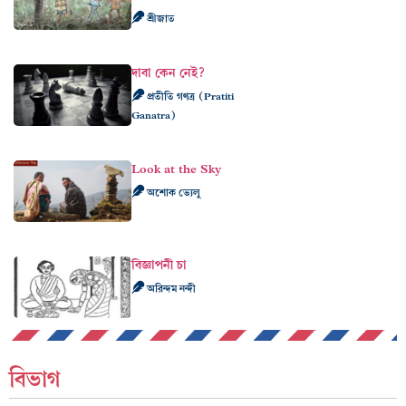
শ্রীজাত
দাবা কেন নেই?
প্রতীতি গণত্র (Pratiti
Ganatra)
Look at the Sky
অশোক ভ্যেলু
বিজ্ঞাপনী চা
অরিন্দম নন্দী
বিভাগ