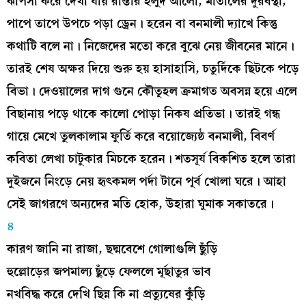
ঝাপসা করে দেখা যায় রাস্তার হলুদ আলো, মাতালের দুরবস্থা,
পাপে তাপে উপচে পড়া ড্রেন। হরেন বা বনমালী দ্যাখে কিন্তু
কথাটি বলে না। নিজেদের মতো করে বুঝে নেয় জীবনের মানে।
তারই শেষ অক্ষর দিয়ে শুরু হয় হাসাহাসি, চতুর্দিকে ছিটকে পড়ে
বিভা। দেওয়ালের দাগ গুনে কৌতূহল ক্রমাগত অবসন্ন হয়ে এলে
বিছানায় পড়ে থাকে কালো পোড়া নিকষ প্রতিভা। তারই গন্ধ
গায়ে মেখে তুলকালাম ফুর্তি করে বয়োজ্যেষ্ঠ বনমালী, বিবর্ণ
কবিতা লেখা চাটুকার মিচকে হরেন। শতসূর্য বিকশিত হলে তারা
দুইজনে নিংড়ে নেয় হৃৎকমল পর্দা টানে পূর্ব খোলা ঘরে। আহা
সেই জাগরণে অন্যদের মতি হোক, উহারা ঘুমাক সকাতরে।
৪
কারণ জানি না রাজা, ছদ্মবেশে গোলাগুলি ছুঁড়ি
হুল্লোড়ের জপমাল্য ছুঁড়ে ফেললে মূর্ছাতুর ভাব
নখবিদ্ধ করে দেখি ছিন্ন কি না প্রত্যুষের কুঁড়ি