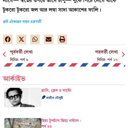
লাগে— স্বপ্নের ওপরে ভাসে টাপু— বুকে পিঠে লেগে থাকে
টুকরো টুকরো জল আর লম্বা সাদা আকাশের ফালি।
ছবি এঁকেছেন সায়ন চক্রবর্তী
পূর্ববর্তী লেখা
পরবর্তী লেখা
বিনিদ্র: পর্ব ৯
বিনিদ্র: পর্ব ১০
আর্কাইভ
গ্লানি, ক্লেদ ও মান্টো
রাজীব চৌধুরী
হিয়া টুপটাপ জিয়া নস্টাল :
পর্ব ৪৫