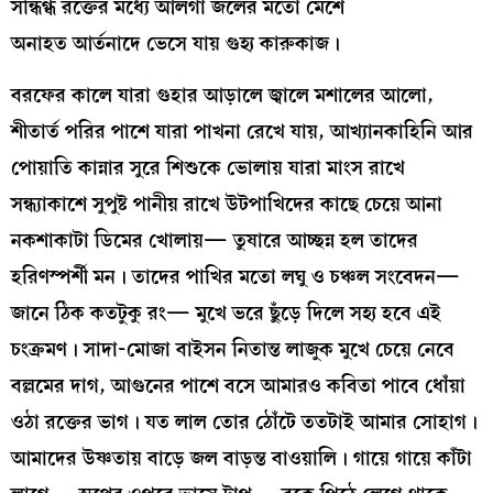
সন্ধিগ্ধ রক্তের মধ্যে আলগা জলের মতো মেশে
অনাহত আর্তনাদে ভেসে যায় গুহ্য কারুকাজ।
বরফের কালে যারা গুহার আড়ালে জ্বালে মশালের আলো,
শীতার্ত পরির পাশে যারা পাখনা রেখে যায়, আখ্যানকাহিনি আর
পোয়াতি কান্নার সুরে শিশুকে ভোলায় যারা মাংস রাখে
সন্ধ্যাকাশে সুপুষ্ট পানীয় রাখে উটপাখিদের কাছে চেয়ে আনা
নকশাকাটা ডিমের খোলায়— তুষারে আচ্ছন্ন হল তাদের
হরিণস্পর্শী মন। তাদের পাখির মতো লঘু ও চঞ্চল সংবেদন—
জানে ঠিক কতটুকু রং— মুখে ভরে ছুঁড়ে দিলে সহ্য হবে এই
চংক্রমণ। সাদা-মোজা বাইসন নিতান্ত লাজুক মুখে চেয়ে নেবে
বল্লমের দাগ, আগুনের পাশে বসে আমারও কবিতা পাবে ধোঁয়া
ওঠা রক্তের ভাগ। যত লাল তোর ঠোঁটে ততটাই আমার সোহাগ।
আমাদের উষ্ণতায় বাড়ে জল বাড়ন্ত বাওয়ালি। গায়ে গায়ে কাঁটা