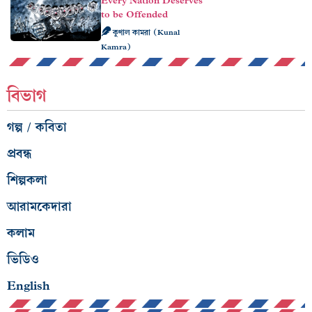
Every Nation Deserves
to be Offended
কুণাল কামরা (Kunal
Kamra)
বিভাগ
গল্প / কবিতা
প্রবন্ধ
শিল্পকলা
আরামকেদারা
কলাম
ভিডিও
English