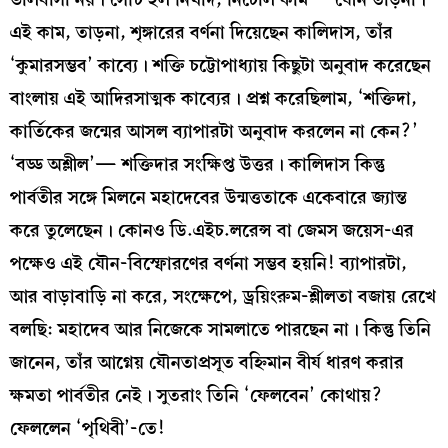
এই কাম, তাড়না, শৃঙ্গারের বর্ণনা দিয়েছেন কালিদাস, তাঁর
‘কুমারসম্ভব’ কাব্যে। শক্তি চট্টোপাধ্যায় কিছুটা অনুবাদ করেছেন
বাংলায় এই আদিরসাত্মক কাব্যের। প্রশ্ন করেছিলাম, ‘শক্তিদা,
কার্তিকের জন্মের আসল ব্যাপারটা অনুবাদ করলেন না কেন?’
‘বড্ড অশ্লীল’— শক্তিদার সংক্ষিপ্ত উত্তর। কালিদাস কিন্তু
পার্বতীর সঙ্গে মিলনে মহাদেবের উন্মত্ততাকে একেবারে জ্যান্ত
করে তুলেছেন। কোনও ডি.এইচ.লরেন্স বা জেমস জয়েস-এর
পক্ষেও এই যৌন-বিস্ফোরণের বর্ণনা সম্ভব হয়নি! ব্যাপারটা,
আর বাড়াবাড়ি না করে, সংক্ষেপে, ড্রয়িংরুম-শ্লীলতা বজায় রেখে
বলছি: মহাদেব আর নিজেকে সামলাতে পারছেন না। কিন্তু তিনি
জানেন, তাঁর আগ্নেয় যৌনতাপ্রসূত বহ্নিমান বীর্য ধারণ করার
ক্ষমতা পার্বতীর নেই। সুতরাং তিনি ‘ফেলবেন’ কোথায়?
ফেললেন ‘পৃথিবী’-তে!