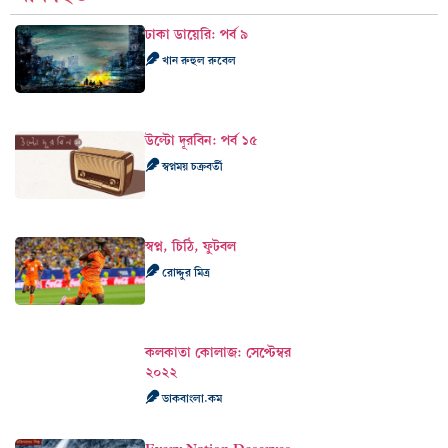
ঢাকা ডায়েরি: পর্ব ৯
খান রুহুল রুবেল
উল্টো দূরবিন: পর্ব ১৫
স্বপ্নময় চক্রবর্তী
স্বপ্ন, চিঠি, ফুটবল
রোদ্দুর মিত্র
কলকাতা কোলাজ: সেপ্টেম্বর
২০২২
ডাকবাংলা.কম