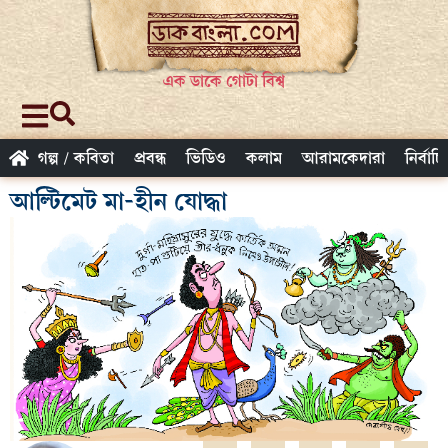
এক ডাকে গোটা বিশ্ব
গল্প / কবিতা
প্রবন্ধ
ভিডিও
কলাম
আরামকেদারা
নির্বাচ
আল্টিমেট মা-হীন যোদ্ধা