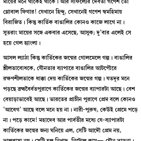
মায়ের মনে থাকেই থাকে। আর সাফল্যের দেবতা গণেশ তো
গ্লোবাল ফিগার! যেখানে হিন্দু, সেখানেই গণেশ স্বমহিমায়
বিরাজিত। কিন্তু কার্তিক বাঙালির কোনও কাজে লাগে না।
সুতরাং মায়ের সঙ্গে একবার এসেছে, আসুক; দু’বার এলেই সে
হয়ে গেল হ্যাংলা।
আসল ল্যাঠা কিন্তু কার্তিকের জন্মের গোলমেলে গল্প। বাঙালির
শ্লীলতাবোধকে, যৌনতার ব্যাপারে বাঙালির আটপৌরে
রক্ষণশীলতাকে ধাক্কা দেয় কার্তিকের জন্মের গল্প। যতদূর মনে
পড়ছে ব্রহ্মবৈর্বতপুরাণে কার্তিকের জন্মের ব্যাপারটা আছে। বেশ
বেয়াড়াভাবেই আছে। ভারতের প্রাচীন পুরাণে প্রেম বলে কোনও
‘আবেগ’ আছে বলে মনে হয় না। নারী-পুরুষ, কেউই প্রেমে পড়ে
না। পড়ে কামে! মহাদেব আর পার্বতীর মধ্যে যে-ব্যাপারটা
কার্তিকের জন্মের জন্য ঘনিয়ে এল, সেটি আদৌ প্রেম নয়,
ভালবাসা নয়। সেটি হল নিখাদ, নিটোল কাম— যৌন তাড়না।